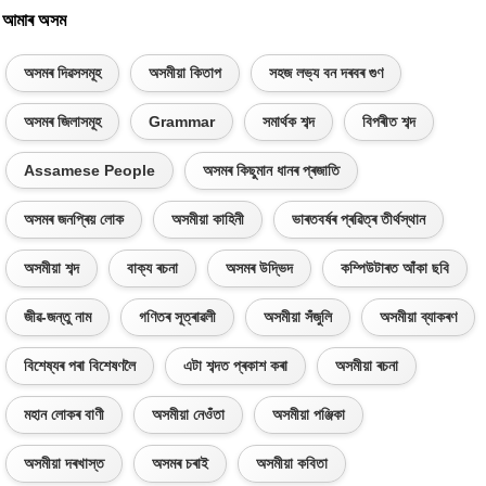
আমাৰ অসম
অসমৰ দিৱসসমূহ
অসমীয়া কিতাপ
সহজ লভ্য বন দৰবৰ গুণ
অসমৰ জিলাসমূহ
Grammar
সমাৰ্থক শব্দ
বিপৰীত শব্দ
Assamese People
অসমৰ কিছুমান ধানৰ প্ৰজাতি
অসমৰ জনপ্ৰিয় লোক
অসমীয়া কাহিনী
ভাৰতবৰ্ষৰ প্ৰৱিত্ৰ তীৰ্থস্থান
অসমীয়া শব্দ
বাক্য ৰচনা
অসমৰ উদ্ভিদ
কম্পিউটাৰত আঁকা ছবি
জীৱ-জন্তু নাম
গণিতৰ সূত্ৰাৱলী
অসমীয়া সঁজুলি
অসমীয়া ব্যাকৰণ
বিশেষ্যৰ পৰা বিশেষণলৈ
এটা শব্দত প্ৰকাশ কৰা
অসমীয়া ৰচনা
মহান লোকৰ বাণী
অসমীয়া নেওঁতা
অসমীয়া পঞ্জিকা
অসমীয়া দৰখাস্ত
অসমৰ চৰাই
অসমীয়া কবিতা