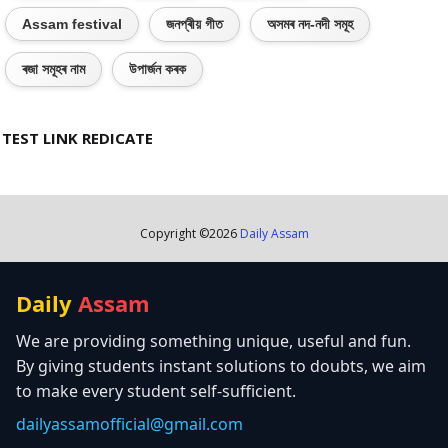
Assam festival
জনপ্ৰীয় গীত
অসমৰ নদ-নদী সমূহ
ৰজা সমূহৰ নাম
উপাৰ্জন কৰক
TEST LINK REDICATE
Copyright ©
2026
Daily Assam
Daily
Assam
We are providing something unique, useful and fun.
By giving students instant solutions to doubts, we aim
to make every student self-sufficient.
dailyassamofficial@gmail.com