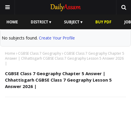
HOME
DISTRICT ▾
SUBJECT ▾
BUY PDF
JOB
No subjects found.
Create Your Profile
Home
CGBSE Class 7 Geography
CGBSE Class 7 Geography Chapter 5
Answer | Chhattisgarh CGBSE Class 7 Geography Lesson 5 Answer 2026
|
CGBSE Class 7 Geography Chapter 5 Answer |
Chhattisgarh CGBSE Class 7 Geography Lesson 5
Answer 2026 |