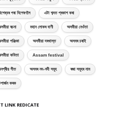
িশেষ্যৰ পৰা বিশেষণলৈ
এটা শব্দত প্ৰকাশ কৰা
সমীয়া ৰচনা
মহান লোকৰ বাণী
অসমীয়া নেওঁতা
সমীয়া পঞ্জিকা
অসমীয়া দৰখাস্ত
অসমৰ চৰাই
সমীয়া কবিতা
Assam festival
নপ্ৰীয় গীত
অসমৰ নদ-নদী সমূহ
ৰজা সমূহৰ নাম
পাৰ্জন কৰক
T LINK REDICATE