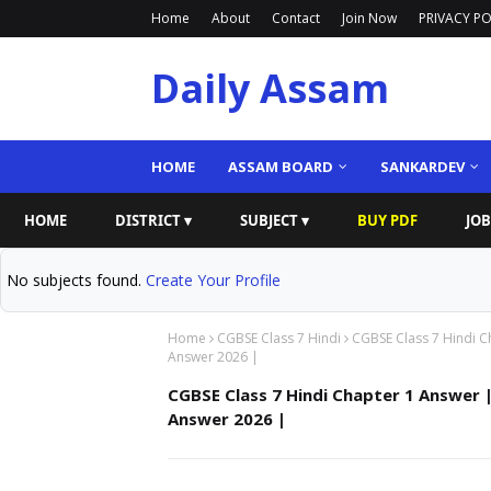
Home
About
Contact
Join Now
PRIVACY PO
Daily Assam
HOME
ASSAM BOARD
SANKARDEV
HOME
DISTRICT ▾
SUBJECT ▾
BUY PDF
JOB
No subjects found.
Create Your Profile
Home
CGBSE Class 7 Hindi
CGBSE Class 7 Hindi C
Answer 2026 |
CGBSE Class 7 Hindi Chapter 1 Answer |
Answer 2026 |