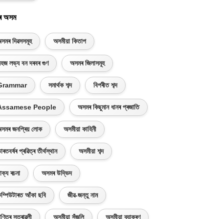
ৰ অসম
সমৰ দিৱসসমূহ
অসমীয়া কিতাপ
হজ লভ্য বন দৰবৰ গুণ
অসমৰ জিলাসমূহ
Grammar
সমাৰ্থক শব্দ
বিপৰীত শব্দ
Assamese People
অসমৰ কিছুমান ধানৰ প্ৰজাতি
সমৰ জনপ্ৰিয় লোক
অসমীয়া কাহিনী
াৰতবৰ্ষৰ প্ৰৱিত্ৰ তীৰ্থস্থান
অসমীয়া শব্দ
াক্য ৰচনা
অসমৰ উদ্ভিদ
ম্পিউটাৰত আঁকা ছবি
জীৱ-জন্তু নাম
ণিতৰ সূত্ৰাৱলী
অসমীয়া সঁজুলি
অসমীয়া ব্যাকৰণ