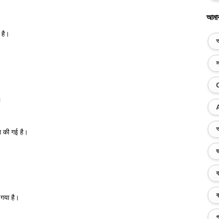
আমা
 है।
অ
স
।
অ
षा की गई है।
ভ
ব
ক
 गया है।
গ