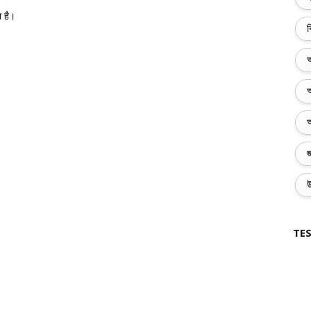
ा है।
ব
অ
অ
অ
জ
উ
TES