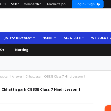
LICY
Seller
Membership
Teacher's Job
Login / Sign Up
JATIYA BIDYALAY
NCERT
ALL STATE
WB SOLUTI
S ▾
Nursing
hapter 1 Answer | Chhattisgarh CGBSE Class 7 Hindi Lesson 1
 Chhattisgarh CGBSE Class 7 Hindi Lesson 1