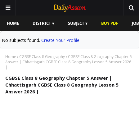
HOME
DISTRICT ▾
SUBJECT ▾
BUY PDF
JOB
No subjects found.
Create Your Profile
Home
CGBSE Class 8 Geography
CGBSE Class 8 Geography Chapter 5
Answer | Chhattisgarh CGBSE Class 8 Geography Lesson 5 Answer 2026
|
CGBSE Class 8 Geography Chapter 5 Answer |
Chhattisgarh CGBSE Class 8 Geography Lesson 5
Answer 2026 |