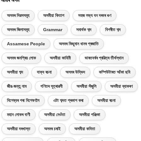
অসমৰ দিৱসসমূহ
অসমীয়া কিতাপ
সহজ লভ্য বন দৰবৰ গুণ
অসমৰ জিলাসমূহ
Grammar
সমাৰ্থক শব্দ
বিপৰীত শব্দ
Assamese People
অসমৰ কিছুমান ধানৰ প্ৰজাতি
অসমৰ জনপ্ৰিয় লোক
অসমীয়া কাহিনী
ভাৰতবৰ্ষৰ প্ৰৱিত্ৰ তীৰ্থস্থান
অসমীয়া শব্দ
বাক্য ৰচনা
অসমৰ উদ্ভিদ
কম্পিউটাৰত আঁকা ছবি
জীৱ-জন্তু নাম
গণিতৰ সূত্ৰাৱলী
অসমীয়া সঁজুলি
অসমীয়া ব্যাকৰণ
বিশেষ্যৰ পৰা বিশেষণলৈ
এটা শব্দত প্ৰকাশ কৰা
অসমীয়া ৰচনা
মহান লোকৰ বাণী
অসমীয়া নেওঁতা
অসমীয়া পঞ্জিকা
অসমীয়া দৰখাস্ত
অসমৰ চৰাই
অসমীয়া কবিতা