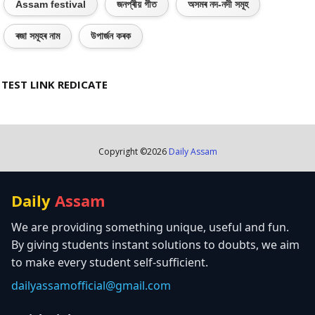
Assam festival
জনপ্ৰীয় গীত
অসমৰ নদ-নদী সমূহ
ৰজা সমূহৰ নাম
উপাৰ্জন কৰক
TEST LINK REDICATE
Copyright ©
2026
Daily Assam
Daily
Assam
We are providing something unique, useful and fun.
By giving students instant solutions to doubts, we aim
to make every student self-sufficient.
dailyassamofficial@gmail.com