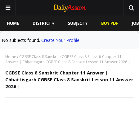
HOME
DISTRICT ▾
SUBJECT ▾
BUY PDF
JOB
No subjects found.
Create Your Profile
Home
CGBSE Class 8 Sanskrit
CGBSE Class 8 Sanskrit Chapter 11
Answer | Chhattisgarh CGBSE Class 8 Sanskrit Lesson 11 Answer 2026 |
CGBSE Class 8 Sanskrit Chapter 11 Answer |
Chhattisgarh CGBSE Class 8 Sanskrit Lesson 11 Answer
2026 |