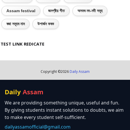
Assam festival
জনপ্ৰীয় গীত
অসমৰ নদ-নদী সমূহ
ৰজা সমূহৰ নাম
উপাৰ্জন কৰক
TEST LINK REDICATE
Copyright ©
2026
Daily Assam
Daily
Assam
We are providing something unique, useful and fun.
By giving students instant solutions to doubts, we aim
to make every student self-sufficient.
dailyassamofficial@gmail.com