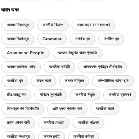
আমাৰ অসম
অসমৰ দিৱসসমূহ
অসমীয়া কিতাপ
সহজ লভ্য বন দৰবৰ গুণ
অসমৰ জিলাসমূহ
Grammar
সমাৰ্থক শব্দ
বিপৰীত শব্দ
Assamese People
অসমৰ কিছুমান ধানৰ প্ৰজাতি
অসমৰ জনপ্ৰিয় লোক
অসমীয়া কাহিনী
ভাৰতবৰ্ষৰ প্ৰৱিত্ৰ তীৰ্থস্থান
অসমীয়া শব্দ
বাক্য ৰচনা
অসমৰ উদ্ভিদ
কম্পিউটাৰত আঁকা ছবি
জীৱ-জন্তু নাম
গণিতৰ সূত্ৰাৱলী
অসমীয়া সঁজুলি
অসমীয়া ব্যাকৰণ
বিশেষ্যৰ পৰা বিশেষণলৈ
এটা শব্দত প্ৰকাশ কৰা
অসমীয়া ৰচনা
মহান লোকৰ বাণী
অসমীয়া নেওঁতা
অসমীয়া পঞ্জিকা
অসমীয়া দৰখাস্ত
অসমৰ চৰাই
অসমীয়া কবিতা