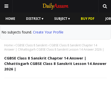
HOME
DISTRICT ▾
SUBJECT ▾
BUY PDF
JOB
No subjects found.
Create Your Profile
Home
CGBSE Class 8 Sanskrit
CGBSE Class 8 Sanskrit Chapter 14
Answer | Chhattisgarh CGBSE Class 8 Sanskrit Lesson 14 Answer 2026 |
CGBSE Class 8 Sanskrit Chapter 14 Answer |
Chhattisgarh CGBSE Class 8 Sanskrit Lesson 14 Answer
2026 |