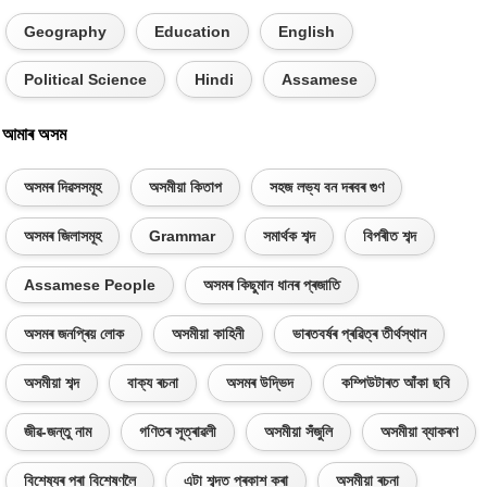
Geography
Education
English
Political Science
Hindi
Assamese
আমাৰ অসম
অসমৰ দিৱসসমূহ
অসমীয়া কিতাপ
সহজ লভ্য বন দৰবৰ গুণ
অসমৰ জিলাসমূহ
Grammar
সমাৰ্থক শব্দ
বিপৰীত শব্দ
Assamese People
অসমৰ কিছুমান ধানৰ প্ৰজাতি
অসমৰ জনপ্ৰিয় লোক
অসমীয়া কাহিনী
ভাৰতবৰ্ষৰ প্ৰৱিত্ৰ তীৰ্থস্থান
অসমীয়া শব্দ
বাক্য ৰচনা
অসমৰ উদ্ভিদ
কম্পিউটাৰত আঁকা ছবি
জীৱ-জন্তু নাম
গণিতৰ সূত্ৰাৱলী
অসমীয়া সঁজুলি
অসমীয়া ব্যাকৰণ
বিশেষ্যৰ পৰা বিশেষণলৈ
এটা শব্দত প্ৰকাশ কৰা
অসমীয়া ৰচনা