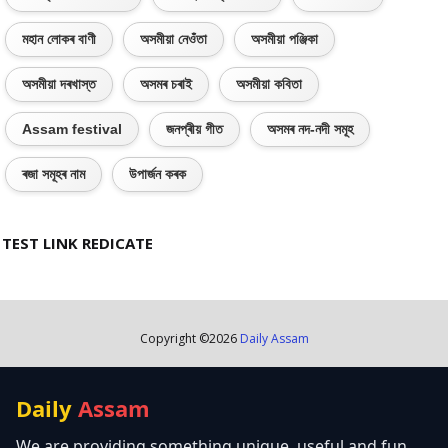
মহান লোকৰ বাণী
অসমীয়া নেওঁতা
অসমীয়া পঞ্জিকা
অসমীয়া দৰখাস্ত
অসমৰ চৰাই
অসমীয়া কবিতা
Assam festival
জনপ্ৰীয় গীত
অসমৰ নদ-নদী সমূহ
ৰজা সমূহৰ নাম
উপাৰ্জন কৰক
TEST LINK REDICATE
Copyright ©
2026
Daily Assam
Daily
Assam
We are providing something unique, useful and fun.