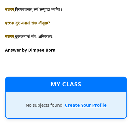
उत्तरम्
प्रियवचनात् सर्वे सन्तुष्टा भवन्ति।
प्रश्नः दुष्टजनानां संगः कीदृशः?
उत्तरम्
दुष्टजनानां संगः अनिष्टकरः।
Answer by Dimpee Bora
MY CLASS
No subjects found.
Create Your Profile