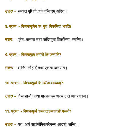
उत्तरः
–
समस्त पृथिवी एकं परिवारम् अस्ति।
8. प्रश्नः – विश्ववत्पुत्वेन कः गुणः विकसितः भवति?
उत्तरः
–
प्रेम, करुणा तथा सहिष्णुता विकसिताः भवन्ति।
9. प्रश्नः – विश्ववत्पुत्वं समाजे किं जनयति?
उत्तरः
–
शान्तिं, सौहार्दं तथा एकतां जनयति।
10. प्रश्नः – विश्ववत्पुत्वं किमर्थं आवश्यकम्?
उत्तरः
–
विश्वशान्तेः तथा मानवकल्याणस्य कृते आवश्यकम्।
11. प्रश्नः – विश्ववत्पुत्वं कस्मात् उच्चादर्शः मन्यते?
उत्तरः
–
यतः अयं सार्वभौमिकप्रेमस्य आदर्शः अस्ति।