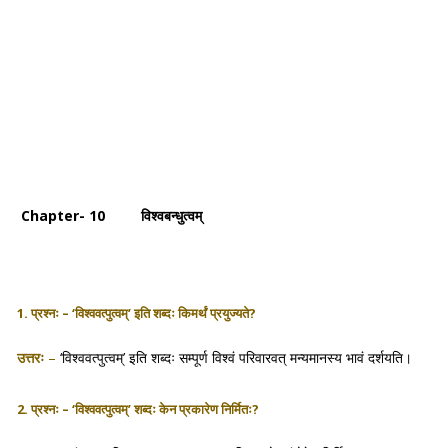
Chapter- 10 विश्वबन्धुत्वम्
1. प्रश्नः – ‘विश्ववत्पुत्वम्’ इति शब्दः किमर्थं प्रयुज्यते?
उत्तरः
–
‘विश्ववत्पुत्वम्’ इति शब्दः सम्पूर्ण विश्वं परिवारवत् मन्यमानस्य भावं दर्शयति।
2. प्रश्नः – ‘विश्ववत्पुत्वम्’ शब्दः केन प्रकारेण निर्मितः?