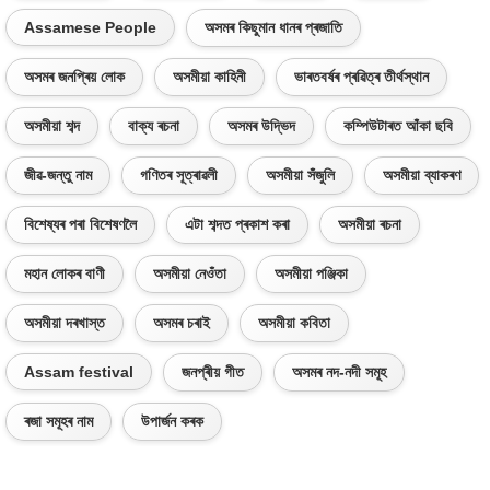
Assamese People
অসমৰ কিছুমান ধানৰ প্ৰজাতি
অসমৰ জনপ্ৰিয় লোক
অসমীয়া কাহিনী
ভাৰতবৰ্ষৰ প্ৰৱিত্ৰ তীৰ্থস্থান
অসমীয়া শব্দ
বাক্য ৰচনা
অসমৰ উদ্ভিদ
কম্পিউটাৰত আঁকা ছবি
জীৱ-জন্তু নাম
গণিতৰ সূত্ৰাৱলী
অসমীয়া সঁজুলি
অসমীয়া ব্যাকৰণ
বিশেষ্যৰ পৰা বিশেষণলৈ
এটা শব্দত প্ৰকাশ কৰা
অসমীয়া ৰচনা
মহান লোকৰ বাণী
অসমীয়া নেওঁতা
অসমীয়া পঞ্জিকা
অসমীয়া দৰখাস্ত
অসমৰ চৰাই
অসমীয়া কবিতা
Assam festival
জনপ্ৰীয় গীত
অসমৰ নদ-নদী সমূহ
ৰজা সমূহৰ নাম
উপাৰ্জন কৰক