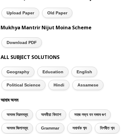
Upload Paper
Old Paper
Mukhya Mantrir Nijut Moina Scheme
Download PDF
ALL SUBJECT SOLUTIONS
Geography
Education
English
Political Science
Hindi
Assamese
আমাৰ অসম
অসমৰ দিৱসসমূহ
অসমীয়া কিতাপ
সহজ লভ্য বন দৰবৰ গুণ
অসমৰ জিলাসমূহ
Grammar
সমাৰ্থক শব্দ
বিপৰীত শব্দ