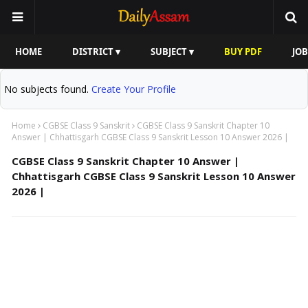
HOME
DISTRICT ▾
SUBJECT ▾
BUY PDF
JOB
No subjects found.
Create Your Profile
Home
CGBSE Class 9 Sanskrit
CGBSE Class 9 Sanskrit Chapter 10
Answer | Chhattisgarh CGBSE Class 9 Sanskrit Lesson 10 Answer 2026 |
CGBSE Class 9 Sanskrit Chapter 10 Answer |
Chhattisgarh CGBSE Class 9 Sanskrit Lesson 10 Answer
2026 |