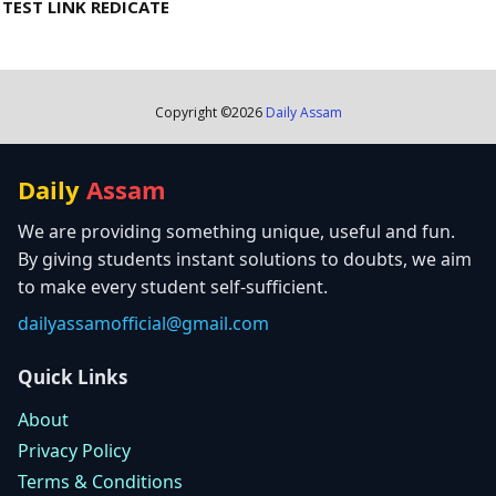
TEST LINK REDICATE
Copyright ©
2026
Daily Assam
Daily
Assam
We are providing something unique, useful and fun.
By giving students instant solutions to doubts, we aim
to make every student self-sufficient.
dailyassamofficial@gmail.com
Quick Links
About
Privacy Policy
Terms & Conditions