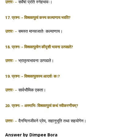
उत्तरः
–
सर्वेषां प्रति स्नेहभावः।
17. प्रश्नः – विश्ववत्पुत्वं कस्य कल्याणाय भवति?
उत्तरः
–
समस्त मानवजातेः कल्याणाय।
18. प्रश्नः – विश्ववत्पुत्वेन कीदृशी भावना उत्पद्यते?
उत्तरः
–
भ्रातृत्वभावना उत्पद्यते।
19. प्रश्नः – विश्ववत्पुत्वस्य आदर्शः कः?
उत्तरः
–
सार्वभौमिक एकता।
20. प्रश्नः – अस्माभिः विश्ववत्पुत्वं कथं स्वीकरणीयम्?
उत्तरः
–
दैनन्दिनजीवने प्रेम, सहानुभूति तथा सहयोगेन।
Answer by Dimpee Bora