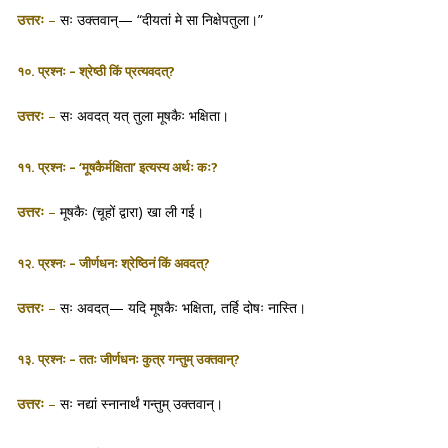
उत्तरः
–
सः उक्तवान्— “दीयतां मे सा निक्षेपतुला।”
१०. प्रश्नः – श्रेष्ठी किं प्रत्यवदत्?
उत्तरः
–
सः अवदत् यत् तुला मूषकैः भक्षिता।
११. प्रश्नः – ‘मूषकैर्मक्षिता’ इत्यस्य अर्थः कः?
उत्तरः
–
मूषकैः (चूहों द्वारा) खा ली गई।
१२. प्रश्नः – जीर्णधनः श्रेष्ठिनं किं अवदत्?
उत्तरः
–
सः अवदत्— यदि मूषकैः भक्षिता, तर्हि दोषः नास्ति।
१३. प्रश्नः – ततः जीर्णधनः कुत्र गन्तुम् उक्तवान्?
उत्तरः
–
सः नद्यां स्नानार्थं गन्तुम् उक्तवान्।