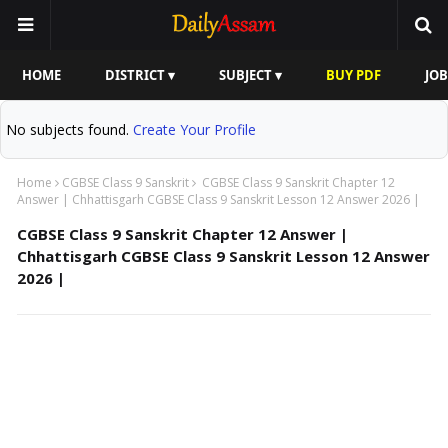
HOME
DISTRICT ▾
SUBJECT ▾
BUY PDF
JOB
No subjects found.
Create Your Profile
Home
CGBSE Class 9 Sanskrit
CGBSE Class 9 Sanskrit Chapter 12
Answer | Chhattisgarh CGBSE Class 9 Sanskrit Lesson 12 Answer 2026 |
CGBSE Class 9 Sanskrit Chapter 12 Answer |
Chhattisgarh CGBSE Class 9 Sanskrit Lesson 12 Answer
2026 |