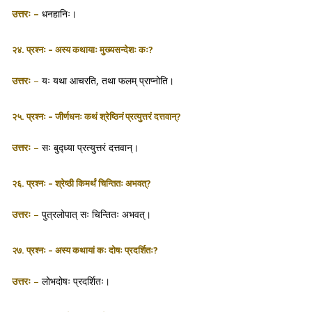
उत्तरः
–
धनहानिः।
२४. प्रश्नः – अस्य कथायाः मुख्यसन्देशः कः?
उत्तरः
–
यः यथा आचरति, तथा फलम् प्राप्नोति।
२५. प्रश्नः – जीर्णधनः कथं श्रेष्ठिनं प्रत्युत्तरं दत्तवान्?
उत्तरः
–
सः बुद्ध्या प्रत्युत्तरं दत्तवान्।
२६. प्रश्नः – श्रेष्ठी किमर्थं चिन्तितः अभवत्?
उत्तरः
–
पुत्रलोपात् सः चिन्तितः अभवत्।
२७. प्रश्नः – अस्य कथायां कः दोषः प्रदर्शितः?
उत्तरः
–
लोभदोषः प्रदर्शितः।