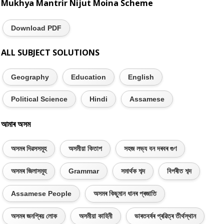
Mukhya Mantrir Nijut Moina Scheme
Download PDF
ALL SUBJECT SOLUTIONS
Geography
Education
English
Political Science
Hindi
Assamese
আমাৰ অসম
অসমৰ দিৱসসমূহ
অসমীয়া কিতাপ
সহজ লভ্য বন দৰবৰ গুণ
অসমৰ জিলাসমূহ
Grammar
সমাৰ্থক শব্দ
বিপৰীত শব্দ
Assamese People
অসমৰ কিছুমান ধানৰ প্ৰজাতি
অসমৰ জনপ্ৰিয় লোক
অসমীয়া কাহিনী
ভাৰতবৰ্ষৰ প্ৰৱিত্ৰ তীৰ্থস্থান