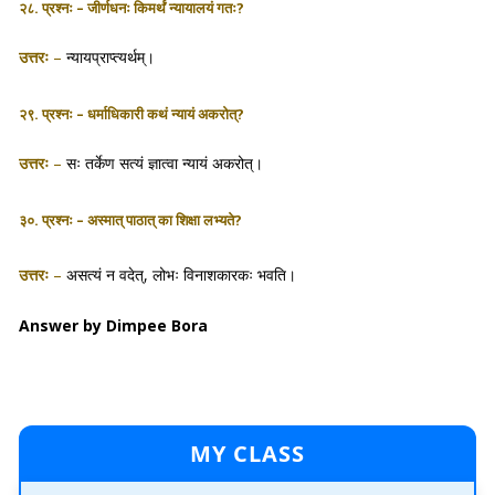
२८. प्रश्नः – जीर्णधनः किमर्थं न्यायालयं गतः?
उत्तरः
–
न्यायप्राप्त्यर्थम्।
२९. प्रश्नः – धर्माधिकारी कथं न्यायं अकरोत्?
उत्तरः
–
सः तर्केण सत्यं ज्ञात्वा न्यायं अकरोत्।
३०. प्रश्नः – अस्मात् पाठात् का शिक्षा लभ्यते?
उत्तरः
–
असत्यं न वदेत्, लोभः विनाशकारकः भवति।
Answer by Dimpee Bora
MY CLASS