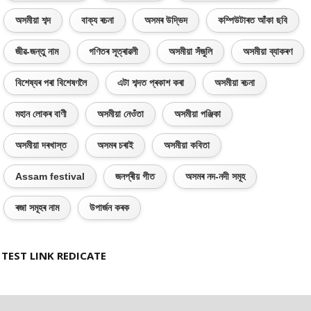
অসমীয়া শব্দ
বাক্য ৰচনা
অসমৰ উদ্ভিদ
কম্পিউটাৰত আঁকা ছবি
জীৱ-জন্তু নাম
গণিতৰ সূত্ৰাৱলী
অসমীয়া সঁজুলি
অসমীয়া ব্যাকৰণ
বিশেষ্যৰ পৰা বিশেষণলৈ
এটা শব্দত প্ৰকাশ কৰা
অসমীয়া ৰচনা
মহান লোকৰ বাণী
অসমীয়া নেওঁতা
অসমীয়া পঞ্জিকা
অসমীয়া দৰখাস্ত
অসমৰ চৰাই
অসমীয়া কবিতা
Assam festival
জনপ্ৰীয় গীত
অসমৰ নদ-নদী সমূহ
ৰজা সমূহৰ নাম
উপাৰ্জন কৰক
TEST LINK REDICATE