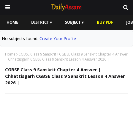
HOME
DISTRICT ▾
SUBJECT ▾
BUY PDF
JOB
No subjects found.
Create Your Profile
Home
CGBSE Class 9 Sanskrit
CGBSE Class 9 Sanskrit Chapter 4 Answer
| Chhattisgarh CGBSE Class 9 Sanskrit Lesson 4 Answer 2026 |
CGBSE Class 9 Sanskrit Chapter 4 Answer |
Chhattisgarh CGBSE Class 9 Sanskrit Lesson 4 Answer
2026 |