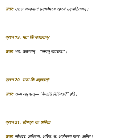
उत्तर:
उत्तरः पाण्डवानां छद्मवेषस्य रहस्यं उद्घाटितवान्।
प्रश्न 19. भटः किं उक्तवान्?
उत्तर:
भटः उक्तवान्— “जयतु महाराजः”।
प्रश्न 20. राजा किं अपृच्छत्?
उत्तर:
राजा अपृच्छत्— “केनासि विस्मितः?” इति।
प्रश्न 21. सौभद्रः कः अस्ति?
उत्तर:
सौभद्रः अभिमन्युः अस्ति, सः अर्जुनस्य पुत्रः अस्ति।