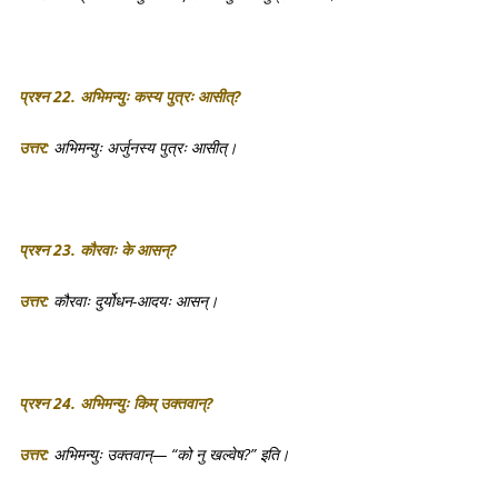
प्रश्न 22. अभिमन्युः कस्य पुत्रः आसीत्?
उत्तर:
अभिमन्युः अर्जुनस्य पुत्रः आसीत्।
प्रश्न 23. कौरवाः के आसन्?
उत्तर:
कौरवाः दुर्योधन-आदयः आसन्।
प्रश्न 24. अभिमन्युः किम् उक्तवान्?
उत्तर:
अभिमन्युः उक्तवान्— “को नु खल्वेष?” इति।