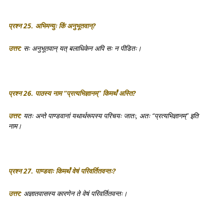
प्रश्न 25. अभिमन्युः किं अनुभूतवान्?
उत्तर:
सः अनुभूतवान् यत् बलाधिकेन अपि सः न पीडितः।
प्रश्न 26. पाठस्य नाम “प्रत्यभिज्ञानम्” किमर्थं अस्ति?
उत्तर:
यतः अन्ते पाण्डवानां यथार्थरूपस्य परिचयः जातः, अतः “प्रत्यभिज्ञानम्” इति
नाम।
प्रश्न 27. पाण्डवाः किमर्थं वेषं परिवर्तितवन्तः?
उत्तर:
अज्ञातवासस्य कारणेन ते वेषं परिवर्तितवन्तः।