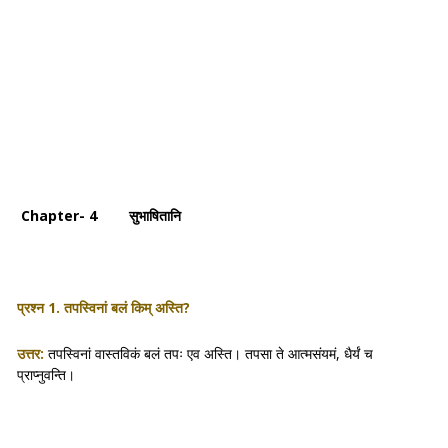
Chapter- 4 सुभाषितानि
प्रश्न 1. तपस्विनां बलं किम् अस्ति?
उत्तर:
तपस्विनां वास्तविकं बलं तपः एव अस्ति। तपसा ते आत्मसंयमं, धैर्यं च
प्राप्नुवन्ति।