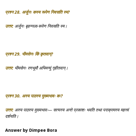
प्रश्न 28. अर्जुनः कस्य रूपेण निवसति स्म?
उत्तर:
अर्जुनः बृहन्नला-रूपेण निवसति स्म।
प्रश्न 29. भीमसेनः किं कृतवान्?
उत्तर:
भीमसेनः रणभूमौ अभिमन्युं गृहीतवान्।
प्रश्न 30. अस्य पाठस्य मुख्यभावः कः?
उत्तर:
अस्य पाठस्य मुख्यभावः— सत्यस्य अन्ते प्रकाशः भवति तथा पराक्रमस्य महत्त्वं
दर्शयति।
Answer by Dimpee Bora