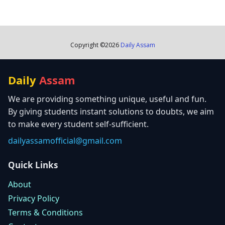
Copyright ©
2026
Daily Assam
Daily
Assam
We are providing something unique, useful and fun.
By giving students instant solutions to doubts, we aim
to make every student self-sufficient.
dailyassamofficial@gmail.com
Quick Links
About
Privacy Policy
Terms & Conditions