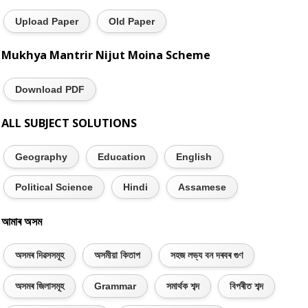
Upload Paper
Old Paper
Mukhya Mantrir Nijut Moina Scheme
Download PDF
ALL SUBJECT SOLUTIONS
Geography
Education
English
Political Science
Hindi
Assamese
আমাৰ অসম
অসমৰ দিৱসসমূহ
অসমীয়া কিতাপ
সহজ লভ্য বন দৰবৰ গুণ
অসমৰ জিলাসমূহ
Grammar
সমাৰ্থক শব্দ
বিপৰীত শব্দ