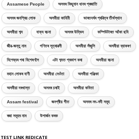
Assamese People
অসমৰ কিছুমান ধানৰ প্ৰজাতি
অসমৰ জনপ্ৰিয় লোক
অসমীয়া কাহিনী
ভাৰতবৰ্ষৰ প্ৰৱিত্ৰ তীৰ্থস্থান
অসমীয়া শব্দ
বাক্য ৰচনা
অসমৰ উদ্ভিদ
কম্পিউটাৰত আঁকা ছবি
জীৱ-জন্তু নাম
গণিতৰ সূত্ৰাৱলী
অসমীয়া সঁজুলি
অসমীয়া ব্যাকৰণ
বিশেষ্যৰ পৰা বিশেষণলৈ
এটা শব্দত প্ৰকাশ কৰা
অসমীয়া ৰচনা
মহান লোকৰ বাণী
অসমীয়া নেওঁতা
অসমীয়া পঞ্জিকা
অসমীয়া দৰখাস্ত
অসমৰ চৰাই
অসমীয়া কবিতা
Assam festival
জনপ্ৰীয় গীত
অসমৰ নদ-নদী সমূহ
ৰজা সমূহৰ নাম
উপাৰ্জন কৰক
TEST LINK REDICATE