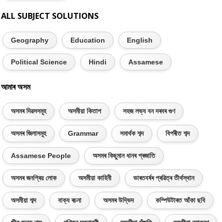
ALL SUBJECT SOLUTIONS
Geography
Education
English
Political Science
Hindi
Assamese
আমাৰ অসম
অসমৰ দিৱসসমূহ
অসমীয়া কিতাপ
সহজ লভ্য বন দৰবৰ গুণ
অসমৰ জিলাসমূহ
Grammar
সমাৰ্থক শব্দ
বিপৰীত শব্দ
Assamese People
অসমৰ কিছুমান ধানৰ প্ৰজাতি
অসমৰ জনপ্ৰিয় লোক
অসমীয়া কাহিনী
ভাৰতবৰ্ষৰ প্ৰৱিত্ৰ তীৰ্থস্থান
অসমীয়া শব্দ
বাক্য ৰচনা
অসমৰ উদ্ভিদ
কম্পিউটাৰত আঁকা ছবি