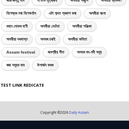
জীৱ-জন্তু নাম
গণিতৰ সূত্ৰাৱলী
অসমীয়া সঁজুলি
অসমীয়া ব্যাকৰণ
বিশেষ্যৰ পৰা বিশেষণলৈ
এটা শব্দত প্ৰকাশ কৰা
অসমীয়া ৰচনা
মহান লোকৰ বাণী
অসমীয়া নেওঁতা
অসমীয়া পঞ্জিকা
অসমীয়া দৰখাস্ত
অসমৰ চৰাই
অসমীয়া কবিতা
Assam festival
জনপ্ৰীয় গীত
অসমৰ নদ-নদী সমূহ
ৰজা সমূহৰ নাম
উপাৰ্জন কৰক
TEST LINK REDICATE
Copyright ©
2026
Daily Assam