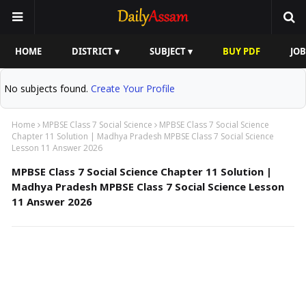
HOME
DISTRICT ▾
SUBJECT ▾
BUY PDF
JOB
No subjects found.
Create Your Profile
Home
MPBSE Class 7 Social Science
MPBSE Class 7 Social Science
Chapter 11 Solution | Madhya Pradesh MPBSE Class 7 Social Science
Lesson 11 Answer 2026
MPBSE Class 7 Social Science Chapter 11 Solution |
Madhya Pradesh MPBSE Class 7 Social Science Lesson
11 Answer 2026