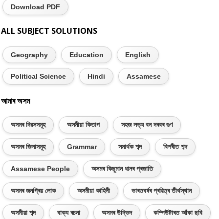
Download PDF
ALL SUBJECT SOLUTIONS
Geography
Education
English
Political Science
Hindi
Assamese
আমাৰ অসম
অসমৰ দিৱসসমূহ
অসমীয়া কিতাপ
সহজ লভ্য বন দৰবৰ গুণ
অসমৰ জিলাসমূহ
Grammar
সমাৰ্থক শব্দ
বিপৰীত শব্দ
Assamese People
অসমৰ কিছুমান ধানৰ প্ৰজাতি
অসমৰ জনপ্ৰিয় লোক
অসমীয়া কাহিনী
ভাৰতবৰ্ষৰ প্ৰৱিত্ৰ তীৰ্থস্থান
অসমীয়া শব্দ
বাক্য ৰচনা
অসমৰ উদ্ভিদ
কম্পিউটাৰত আঁকা ছবি