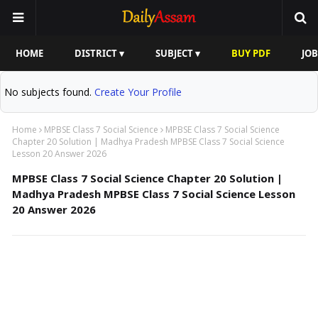
HOME
DISTRICT ▾
SUBJECT ▾
BUY PDF
JOB
No subjects found.
Create Your Profile
Home
MPBSE Class 7 Social Science
MPBSE Class 7 Social Science
Chapter 20 Solution | Madhya Pradesh MPBSE Class 7 Social Science
Lesson 20 Answer 2026
MPBSE Class 7 Social Science Chapter 20 Solution |
Madhya Pradesh MPBSE Class 7 Social Science Lesson
20 Answer 2026