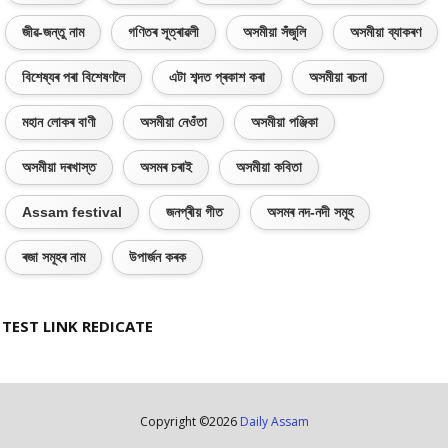
জীৱ-জন্তু নাম
গণিতৰ সূত্ৰাৱলী
অসমীয়া সঁজুলি
অসমীয়া ব্যাকৰণ
বিশেষ্যৰ পৰা বিশেষণলৈ
এটা শব্দত প্ৰকাশ কৰা
অসমীয়া ৰচনা
মহান লোকৰ বাণী
অসমীয়া নেওঁতা
অসমীয়া পঞ্জিকা
অসমীয়া দৰখাস্ত
অসমৰ চৰাই
অসমীয়া কবিতা
Assam festival
জনপ্ৰীয় গীত
অসমৰ নদ-নদী সমূহ
ৰজা সমূহৰ নাম
উপাৰ্জন কৰক
TEST LINK REDICATE
Copyright ©
2026
Daily Assam