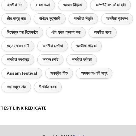
অসমীয়া শব্দ
বাক্য ৰচনা
অসমৰ উদ্ভিদ
কম্পিউটাৰত আঁকা ছবি
জীৱ-জন্তু নাম
গণিতৰ সূত্ৰাৱলী
অসমীয়া সঁজুলি
অসমীয়া ব্যাকৰণ
বিশেষ্যৰ পৰা বিশেষণলৈ
এটা শব্দত প্ৰকাশ কৰা
অসমীয়া ৰচনা
মহান লোকৰ বাণী
অসমীয়া নেওঁতা
অসমীয়া পঞ্জিকা
অসমীয়া দৰখাস্ত
অসমৰ চৰাই
অসমীয়া কবিতা
Assam festival
জনপ্ৰীয় গীত
অসমৰ নদ-নদী সমূহ
ৰজা সমূহৰ নাম
উপাৰ্জন কৰক
TEST LINK REDICATE