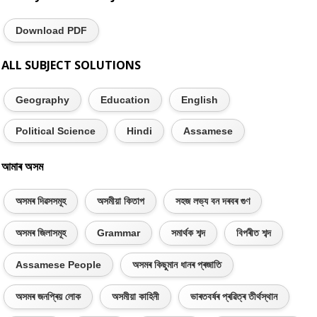
Download PDF
ALL SUBJECT SOLUTIONS
Geography
Education
English
Political Science
Hindi
Assamese
আমাৰ অসম
অসমৰ দিৱসসমূহ
অসমীয়া কিতাপ
সহজ লভ্য বন দৰবৰ গুণ
অসমৰ জিলাসমূহ
Grammar
সমাৰ্থক শব্দ
বিপৰীত শব্দ
Assamese People
অসমৰ কিছুমান ধানৰ প্ৰজাতি
অসমৰ জনপ্ৰিয় লোক
অসমীয়া কাহিনী
ভাৰতবৰ্ষৰ প্ৰৱিত্ৰ তীৰ্থস্থান