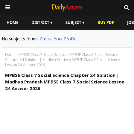
HOME
DISTRICT ▾
SUBJECT ▾
BUY PDF
JOB
No subjects found.
Create Your Profile
Home
MPBSE Class 7 Social Science
MPBSE Class 7 Social Science
Chapter 24 Solution | Madhya Pradesh MPBSE Class 7 Social Science
Lesson 24 Answer 2026
MPBSE Class 7 Social Science Chapter 24 Solution |
Madhya Pradesh MPBSE Class 7 Social Science Lesson
24 Answer 2026