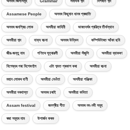
অসমৰ জিলাসমূহ
Grammar
সমাৰ্থক শব্দ
বিপৰীত শব্দ
Assamese People
অসমৰ কিছুমান ধানৰ প্ৰজাতি
অসমৰ জনপ্ৰিয় লোক
অসমীয়া কাহিনী
ভাৰতবৰ্ষৰ প্ৰৱিত্ৰ তীৰ্থস্থান
অসমীয়া শব্দ
বাক্য ৰচনা
অসমৰ উদ্ভিদ
কম্পিউটাৰত আঁকা ছবি
জীৱ-জন্তু নাম
গণিতৰ সূত্ৰাৱলী
অসমীয়া সঁজুলি
অসমীয়া ব্যাকৰণ
বিশেষ্যৰ পৰা বিশেষণলৈ
এটা শব্দত প্ৰকাশ কৰা
অসমীয়া ৰচনা
মহান লোকৰ বাণী
অসমীয়া নেওঁতা
অসমীয়া পঞ্জিকা
অসমীয়া দৰখাস্ত
অসমৰ চৰাই
অসমীয়া কবিতা
Assam festival
জনপ্ৰীয় গীত
অসমৰ নদ-নদী সমূহ
ৰজা সমূহৰ নাম
উপাৰ্জন কৰক