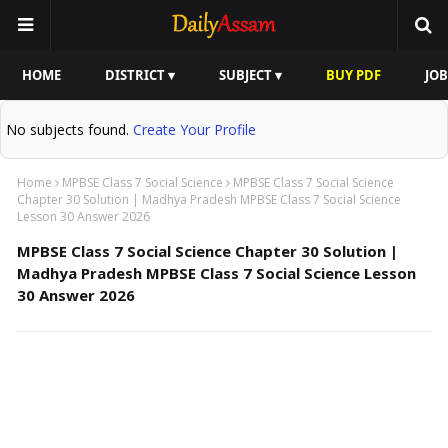
HOME
DISTRICT ▾
SUBJECT ▾
BUY PDF
JOB
No subjects found.
Create Your Profile
Home
MPBSE Class 7 Social Science
MPBSE Class 7 Social Science
Chapter 30 Solution | Madhya Pradesh MPBSE Class 7 Social Science
Lesson 30 Answer 2026
MPBSE Class 7 Social Science Chapter 30 Solution |
Madhya Pradesh MPBSE Class 7 Social Science Lesson
30 Answer 2026