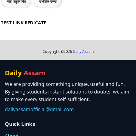
ৰজা সমূহৰ নাম
উপাৰ্জন কৰক
TEST LINK REDICATE
Copyright ©
2026
Daily Assam
Daily
Assam
We are providing something unique, useful and fun.
By giving students instant solutions to doubts, we aim
to make every student self-sufficient.
dailyassamofficial@gmail.com
Quick Links
About