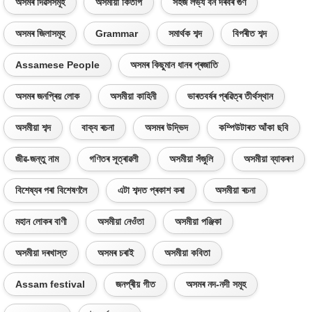
অসমৰ দিৱসসমূহ
অসমীয়া কিতাপ
সহজ লভ্য বন দৰবৰ গুণ
অসমৰ জিলাসমূহ
Grammar
সমাৰ্থক শব্দ
বিপৰীত শব্দ
Assamese People
অসমৰ কিছুমান ধানৰ প্ৰজাতি
অসমৰ জনপ্ৰিয় লোক
অসমীয়া কাহিনী
ভাৰতবৰ্ষৰ প্ৰৱিত্ৰ তীৰ্থস্থান
অসমীয়া শব্দ
বাক্য ৰচনা
অসমৰ উদ্ভিদ
কম্পিউটাৰত আঁকা ছবি
জীৱ-জন্তু নাম
গণিতৰ সূত্ৰাৱলী
অসমীয়া সঁজুলি
অসমীয়া ব্যাকৰণ
বিশেষ্যৰ পৰা বিশেষণলৈ
এটা শব্দত প্ৰকাশ কৰা
অসমীয়া ৰচনা
মহান লোকৰ বাণী
অসমীয়া নেওঁতা
অসমীয়া পঞ্জিকা
অসমীয়া দৰখাস্ত
অসমৰ চৰাই
অসমীয়া কবিতা
Assam festival
জনপ্ৰীয় গীত
অসমৰ নদ-নদী সমূহ