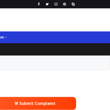
ON
🚨 Submit Complaint