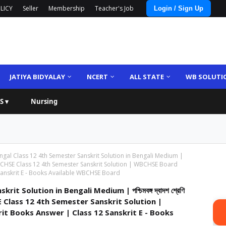
LICY
Seller
Membership
Teacher's Job
Login / Sign Up
JATIYA BIDYALAY
NCERT
ALL STATE
WB SOLUTI
S ▾
Nursing
gal Class 12 4th Semester Sanskrit Solution in Bengali Medium |
া মাধ্যমে | WBCHSE Class 12 4th Semester Sanskrit Solution | WBCHSE Board
Sanskrit E - Books Available WBCHSE Board
 Solution in Bengali Medium | পশ্চিমবঙ্গ দ্বাদশ শ্রেণি
 | WBCHSE Class 12 4th Semester Sanskrit Solution |
t Books Answer | Class 12 Sanskrit E - Books