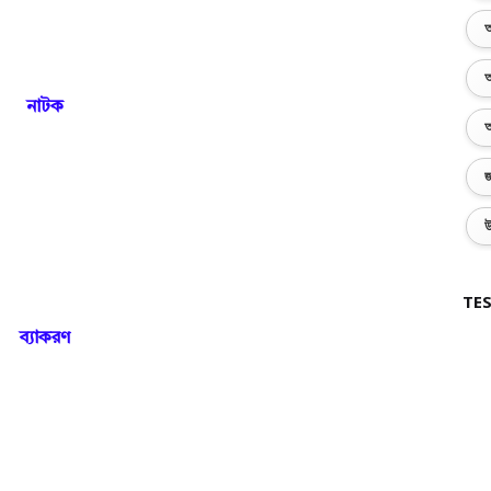
অ
অ
নাটক
অ
জ
উ
TES
ব্য়াকরণ