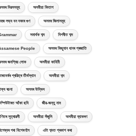
সমৰ দিৱসসমূহ
অসমীয়া কিতাপ
হজ লভ্য বন দৰবৰ গুণ
অসমৰ জিলাসমূহ
Grammar
সমাৰ্থক শব্দ
বিপৰীত শব্দ
Assamese People
অসমৰ কিছুমান ধানৰ প্ৰজাতি
সমৰ জনপ্ৰিয় লোক
অসমীয়া কাহিনী
াৰতবৰ্ষৰ প্ৰৱিত্ৰ তীৰ্থস্থান
অসমীয়া শব্দ
াক্য ৰচনা
অসমৰ উদ্ভিদ
ম্পিউটাৰত আঁকা ছবি
জীৱ-জন্তু নাম
ণিতৰ সূত্ৰাৱলী
অসমীয়া সঁজুলি
অসমীয়া ব্যাকৰণ
িশেষ্যৰ পৰা বিশেষণলৈ
এটা শব্দত প্ৰকাশ কৰা