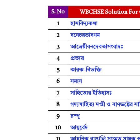
S. No
WBCHSE Solution For Cl
1
হাসবিদ্য়কথা
2
বনেচরভাষণম
3
আত্রেয়ীবনদেবতাসংবাদঃ
4
প্রত্যয়
5
কারক-বিভক্তি
6
সমাস
7
সাহিত্যের ইতিহাসঃ
8
গদ্যসাহিত্য দণ্ডী ও বাণভট্টের সা
9
চম্পূ
10
আয়ুর্বেদ
আধুনিক বাঙালি সংস্কৃত সাধক ও
11