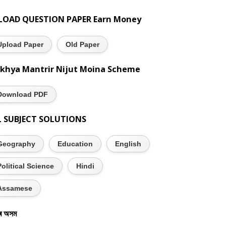
LOAD QUESTION PAPER Earn Money
Upload Paper
Old Paper
khya Mantrir Nijut Moina Scheme
Download PDF
L SUBJECT SOLUTIONS
Geography
Education
English
Political Science
Hindi
Assamese
ৰ অসম