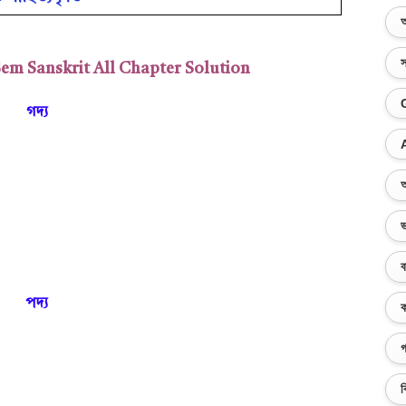
অ
স
em Sanskrit All Chapter Solution
গদ্য়
অ
ভ
ব
পদ্য়
ক
গ
ব