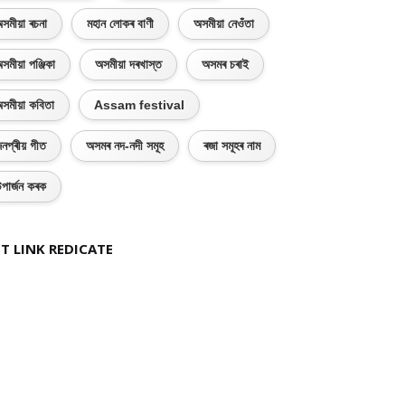
সমীয়া ৰচনা
মহান লোকৰ বাণী
অসমীয়া নেওঁতা
সমীয়া পঞ্জিকা
অসমীয়া দৰখাস্ত
অসমৰ চৰাই
সমীয়া কবিতা
Assam festival
নপ্ৰীয় গীত
অসমৰ নদ-নদী সমূহ
ৰজা সমূহৰ নাম
পাৰ্জন কৰক
T LINK REDICATE