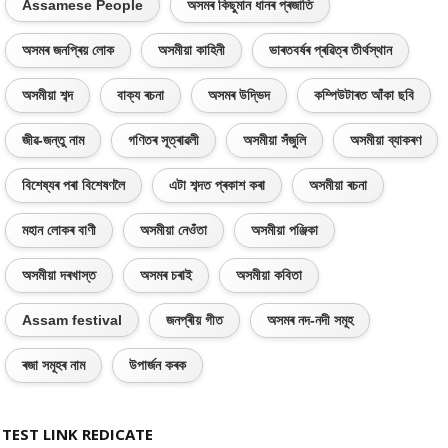
Assamese People
অসমৰ কিছুমান ধানৰ প্ৰজাতি
অসমৰ জনপ্ৰিয় লোক
অসমীয়া কাহিনী
ভাৰতবৰ্ষৰ প্ৰৱিত্ৰ তীৰ্থস্থান
অসমীয়া শব্দ
বাক্য ৰচনা
অসমৰ উদ্ভিদ
কম্পিউটাৰত আঁকা ছবি
জীৱ-জন্তু নাম
গণিতৰ সূত্ৰাৱলী
অসমীয়া সঁজুলি
অসমীয়া ব্যাকৰণ
বিশেষ্যৰ পৰা বিশেষণলৈ
এটা শব্দত প্ৰকাশ কৰা
অসমীয়া ৰচনা
মহান লোকৰ বাণী
অসমীয়া নেওঁতা
অসমীয়া পঞ্জিকা
অসমীয়া দৰখাস্ত
অসমৰ চৰাই
অসমীয়া কবিতা
Assam festival
জনপ্ৰীয় গীত
অসমৰ নদ-নদী সমূহ
ৰজা সমূহৰ নাম
উপাৰ্জন কৰক
TEST LINK REDICATE