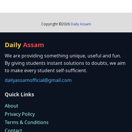
Copyright ©
2026
Daily Assam
Daily
Assam
We are providing something unique, useful and fun.
By giving students instant solutions to doubts, we aim
to make every student self-sufficient.
dailyassamofficial@gmail.com
Quick Links
About
Privacy Policy
Terms & Conditions
Contact