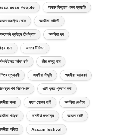
Assamese People
অসমৰ কিছুমান ধানৰ প্ৰজাতি
সমৰ জনপ্ৰিয় লোক
অসমীয়া কাহিনী
াৰতবৰ্ষৰ প্ৰৱিত্ৰ তীৰ্থস্থান
অসমীয়া শব্দ
াক্য ৰচনা
অসমৰ উদ্ভিদ
ম্পিউটাৰত আঁকা ছবি
জীৱ-জন্তু নাম
ণিতৰ সূত্ৰাৱলী
অসমীয়া সঁজুলি
অসমীয়া ব্যাকৰণ
িশেষ্যৰ পৰা বিশেষণলৈ
এটা শব্দত প্ৰকাশ কৰা
সমীয়া ৰচনা
মহান লোকৰ বাণী
অসমীয়া নেওঁতা
সমীয়া পঞ্জিকা
অসমীয়া দৰখাস্ত
অসমৰ চৰাই
সমীয়া কবিতা
Assam festival