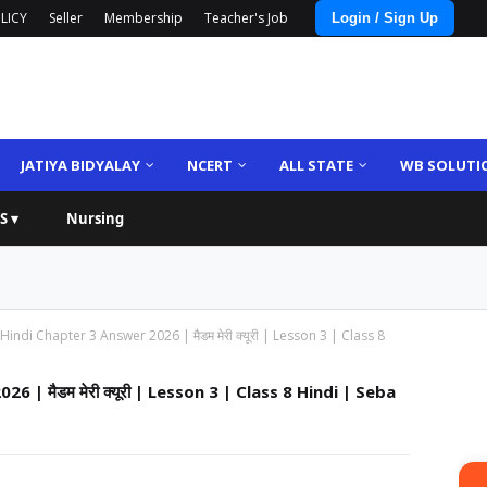
LICY
Seller
Membership
Teacher's Job
Login / Sign Up
JATIYA BIDYALAY
NCERT
ALL STATE
WB SOLUTI
S ▾
Nursing
indi Chapter 3 Answer 2026 | मैडम मेरी क्यूरी | Lesson 3 | Class 8
| मैडम मेरी क्यूरी | Lesson 3 | Class 8 Hindi | Seba