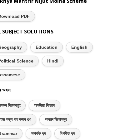
khya Mantrir Nijut Moina Scheme
Download PDF
L SUBJECT SOLUTIONS
Geography
Education
English
Political Science
Hindi
Assamese
ৰ অসম
সমৰ দিৱসসমূহ
অসমীয়া কিতাপ
হজ লভ্য বন দৰবৰ গুণ
অসমৰ জিলাসমূহ
Grammar
সমাৰ্থক শব্দ
বিপৰীত শব্দ