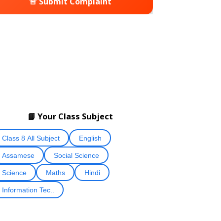
🚨 Submit Complaint
📘 Your Class Subject
Class 8 All Subject
English
Assamese
Social Science
Science
Maths
Hindi
Information Tec..