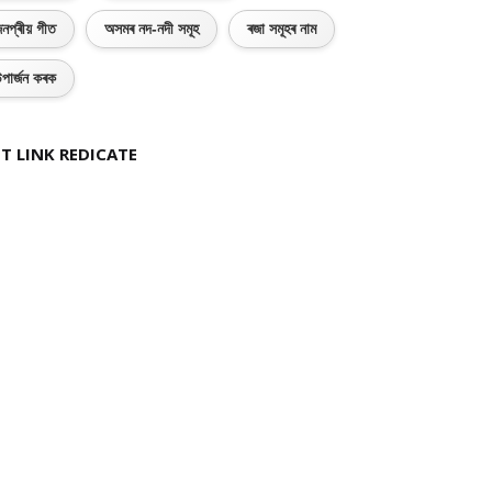
নপ্ৰীয় গীত
অসমৰ নদ-নদী সমূহ
ৰজা সমূহৰ নাম
পাৰ্জন কৰক
T LINK REDICATE