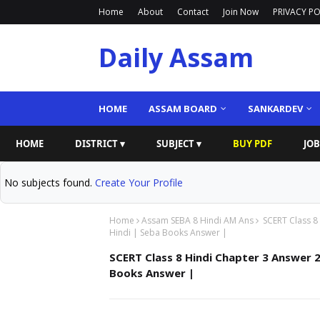
Home
About
Contact
Join Now
PRIVACY PO
Daily Assam
HOME
ASSAM BOARD
SANKARDEV
HOME
DISTRICT ▾
SUBJECT ▾
BUY PDF
JOB
No subjects found.
Create Your Profile
Home
Assam SEBA 8 Hindi AM Ans
SCERT Class 8 H
Hindi | Seba Books Answer |
SCERT Class 8 Hindi Chapter 3 Answer 2026 
Books Answer |