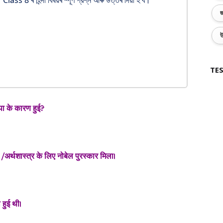
ss 8 ৰ হিন্দী বিষয়ৰ ম্পূর্ণ প্রশ্ন আৰু উত্তৰ দিয়া হ'ব।
জ
উ
TES
़ापा के कारण हुई?
/अर्थशास्त्र के लिए नोबेल पुरस्कार मिला।
 हुई थी।