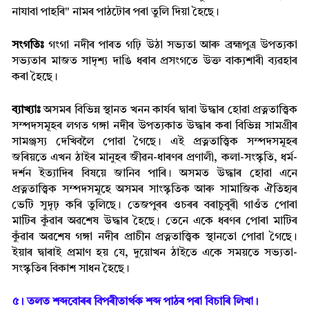
নাযাবা পাহৰি" নামৰ পাঠটোৰ পৰা তুলি দিয়া হৈছে।
সংগতিঃ
গংগা নদীৰ পাৰত গঢ়ি উঠা সভ্যতা আৰু ব্ৰহ্মপুত্ৰ উপত্যকা
সভ্যতাৰ মাজত সাদৃশ্য দাঙি ধৰাৰ প্ৰসংগতে উক্ত বাক্য়শাৰী ব্যৱহাৰ
কৰা হৈছে।
ব্যাখ্যাঃ
অসমৰ বিভিন্ন স্থানত খনন কাৰ্যৰ দ্বাৰা উদ্ধাৰ হোৱা প্ৰত্নতাত্ত্বিক
সম্পদসমূহৰ লগত গঙ্গা নদীৰ উপত্যকাত উদ্ধাৰ কৰা বিভিন্ন সামগ্ৰীৰ
সামঞ্জস্য দেখিবলৈ পোৱা গৈছে। এই প্ৰত্নতাত্ত্বিক সম্পদসমূহৰ
জৰিয়তে এখন ঠাইৰ মানুহৰ জীৱন-ধাৰণৰ প্ৰণালী, কলা-সংস্কৃতি, ধৰ্ম-
দৰ্শন ইত্যাদিৰ বিষয়ে জানিব পাৰি। অসমত উদ্ধাৰ হোৱা এনে
প্ৰত্নতাত্ত্বিক সম্পদসমূহে অসমৰ সাংস্কৃতিক আৰু সামাজিক ঐতিহ্যৰ
ভেটি সুদৃঢ় কৰি তুলিছে। তেজপুৰৰ ওচৰৰ বৰাচুবুৰী গাওঁত পোৰা
মাটিৰ কুঁৱাৰ অৱশেষ উদ্ধাৰ হৈছে। তেনে একে ধৰণৰ পোৰা মাটিৰ
কুঁৱাৰ অৱশেষ গঙ্গা নদীৰ প্ৰাচীন প্ৰত্নতাত্ত্বিক স্থানতো পোৱা গৈছে।
ইয়াৰ দ্বাৰাই প্ৰমাণ হয় যে, দুয়োখন ঠাইতে একে সময়তে সভ্যতা-
সংস্কৃতিৰ বিকাশ সাধন হৈছে।
৫। তলত শব্দবোৰৰ বিপৰীতাৰ্থক শব্দ পাঠৰ পৰা বিচাৰি লিখা।