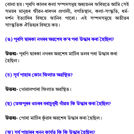
বোলা হয়। পুৰণি কালৰ কলা সম্পদসমূহ অধ্যয়নৰ জৰিয়তে আমি সেই
সময়ৰ মানুহৰ জীৱন-ধাৰণৰ প্ৰণালী, বসতিস্থান, কলা-সংস্কৃতি, ধৰ্ম-
দৰ্শন ইত্যাদিৰ বিষয়ে জানিব পাৰো। এই সম্পদসমূহে অতীতৰ
সাংস্কৃতিক ঐতিহ্যৰ বিষয়ে কয়।
(ঙ) পুৰণি দ্বাৰকা নগৰৰ অৱশেষ ক'ৰ পৰা উদ্ধাৰ কৰা হৈছিল?
উত্তৰঃ-
পুৰণি দ্বাৰকা নগৰৰ অৱশেষ মাটিৰ তলৰ পৰা উদ্ধাৰ কৰা
হৈছিল।
(চ) সূৰ্য পাহাৰ কোন জিলাত অৱস্থিত?
উত্তৰঃ-
গোৱালপাৰা জিলাত অৱস্থিত।
(ছ) তেজপুৰৰ ওচৰৰ বৰাচুবুৰী গাঁৱত কি উদ্ধাৰ কৰা হৈছিল?
উত্তৰঃ-
পোৰা মাটিৰ কুঁৱাৰ অৱশেষ উদ্ধাৰ কৰা হৈছিল।
(জ) সূৰ্য পাহাৰৰ খনন কাৰ্যত কি কি উদ্ধাৰ হৈছিল?