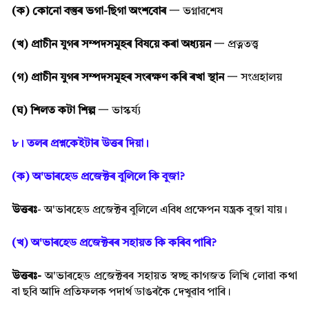
(ক) কোনো বস্তুৰ ভগা-ছিগা অংশবোৰ
一
ভগ্নাৱশেষ
(খ) প্ৰাচীন যুগৰ সম্পদসমূহৰ বিষয়ে কৰা অধ্যয়ন
一
প্ৰত্নতত্ত্ব
(গ) প্ৰাচীন যুগৰ সম্পদসমূহৰ সংৰক্ষণ কৰি ৰখা স্থান
一
সংগ্ৰহালয়
(ঘ) শিলত কটা শিল্প
一
ভাস্কৰ্য্য়
৮। তলৰ প্ৰশ্নকেইটাৰ উত্তৰ দিয়া।
(ক) অ'ভাৰহেড প্ৰজেক্টৰ বুলিলে কি বুজা?
উত্তৰঃ
- অ'ভাৰহেড প্ৰজেক্টৰ বুলিলে এবিধ প্ৰক্ষেপন যন্ত্ৰক বুজা যায়।
(খ) অ'ভাৰহেড প্ৰজেক্টৰৰ সহায়ত কি কৰিব পাৰি?
উত্তৰঃ-
অ'ভাৰহেড প্ৰজেক্টৰৰ সহায়ত স্বচ্ছ কাগজত লিখি লোৱা কথা
বা ছবি আদি প্ৰতিফলক পদাৰ্থ ডাঙৰকৈ দেখুৱাব পাৰি।