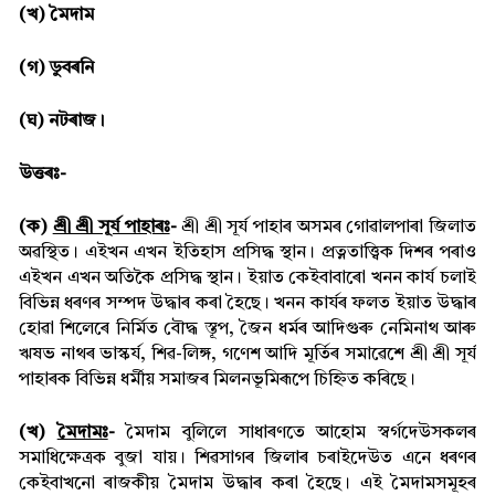
(খ) মৈদাম
(গ) ডুবৰনি
(ঘ) নটৰাজ।
উত্তৰঃ-
(ক)
শ্ৰী শ্ৰী সূৰ্য পাহাৰঃ
-
শ্ৰী শ্ৰী সূৰ্য পাহাৰ অসমৰ গোৱালপাৰা জিলাত
অৱস্থিত। এইখন এখন ইতিহাস প্ৰসিদ্ধ স্থান। প্ৰত্নতাত্ত্বিক দিশৰ পৰাও
এইখন এখন অতিকৈ প্ৰসিদ্ধ স্থান। ইয়াত কেইবাবাৰো খনন কাৰ্য চলাই
বিভিন্ন ধৰণৰ সম্পদ উদ্ধাৰ কৰা হৈছে। খনন কাৰ্যৰ ফলত ইয়াত উদ্ধাৰ
হোৱা শিলেৰে নিৰ্মিত বৌদ্ধ স্তূপ, জৈন ধর্মৰ আদিগুৰু নেমিনাথ আৰু
ঋষভ নাথৰ ভাস্কৰ্য, শিৱ-লিঙ্গ, গণেশ আদি মূৰ্তিৰ সমাৱেশে শ্ৰী শ্ৰী সূৰ্য
পাহাৰক বিভিন্ন ধৰ্মীয় সমাজৰ মিলনভূমিৰূপে চিহ্নিত কৰিছে।
(খ)
মৈদামঃ
-
মৈদাম বুলিলে সাধাৰণতে আহোম স্বৰ্গদেউসকলৰ
সমাধিক্ষেত্ৰক বুজা যায়। শিৱসাগৰ জিলাৰ চৰাইদেউত এনে ধৰণৰ
কেইবাখনো ৰাজকীয় মৈদাম উদ্ধাৰ কৰা হৈছে। এই মৈদামসমূহৰ