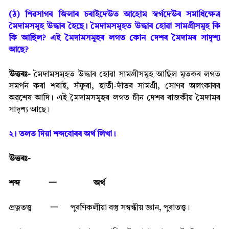
(ঠ) শিৱসাগৰ জিলাৰ চৰাইদেউত আহোম স্বৰ্গদেউৰ সমাধিক্ষেত্ৰ
মৈদামসমূহ উদ্ধাৰ হৈছে। মৈদামসমূহত উদ্ধাৰ হোৱা সামগ্ৰীসমূহ কি
কি আছিল? এই মৈদামসমূহৰ লগত কোন দেশৰ মৈদামৰ সাদৃশ্য
আছে?
উত্তৰঃ-
মৈদামসমূহত উদ্ধাৰ হোৱা সামগ্ৰীসমূহ আছিল মৃতকৰ লগত
সমৰ্পন কৰা শৰাই, সঁফুৰা, হাতী-দাঁতৰ সামগ্ৰী, সোণৰ অলংকাৰৰ
অৱশেষ আদি। এই মৈদামসমূহৰ লগত চীন দেশৰ ৰাজকীয় মৈদামৰ
সাদৃশ্য আছে।
২। তলত দিয়া শব্দবোৰৰ অৰ্থ লিখা।
উত্তৰঃ-
শব্দ
一
অৰ্থ
প্ৰত্নতত্ত্ব
一
পুৰণিকলীয়া বস্তু সম্বন্ধীয় জ্ঞান, পুৰাতত্ত্ব।