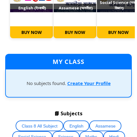
Social Science (সমা
English (ইংৰাজী)
Assamese (অসমীয়া)
বিজ্ঞান)
BUY NOW
BUY NOW
BUY NOW
MY CLASS
No subjects found.
Create Your Profile
📘 Subjects
Class 8 All Subject
English
Assamese
Social Science
Science
Maths
Hindi