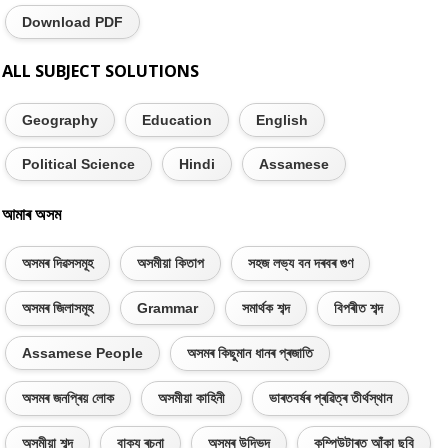
Download PDF
ALL SUBJECT SOLUTIONS
Geography
Education
English
Political Science
Hindi
Assamese
আমাৰ অসম
অসমৰ দিৱসসমূহ
অসমীয়া কিতাপ
সহজ লভ্য বন দৰবৰ গুণ
অসমৰ জিলাসমূহ
Grammar
সমাৰ্থক শব্দ
বিপৰীত শব্দ
Assamese People
অসমৰ কিছুমান ধানৰ প্ৰজাতি
অসমৰ জনপ্ৰিয় লোক
অসমীয়া কাহিনী
ভাৰতবৰ্ষৰ প্ৰৱিত্ৰ তীৰ্থস্থান
অসমীয়া শব্দ
বাক্য ৰচনা
অসমৰ উদ্ভিদ
কম্পিউটাৰত আঁকা ছবি