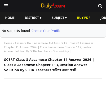
HOME
DISTRICT ▾
SUBJECT ▾
BUY PDF
JOB
No subjects found.
Create Your Profile
Home
Assam SEBA 8 Assamese AM Ans
SCERT Class 8 Assamese
Chapter 11 Answer 2026 | Class 8 Assamese Chapter 11 Question
Answer Solution By SEBA Teachers অতীতক নাযাবা পাহৰি |
SCERT Class 8 Assamese Chapter 11 Answer 2026 |
Class 8 Assamese Chapter 11 Question Answer
Solution By SEBA Teachers অতীতক নাযাবা পাহৰি |