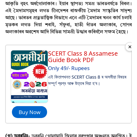
আকৃতি বৃহৎ অৰ্ধগোলাকাৰ। ইয়াৰ স্থাপত্য সমগ্ৰ ভাৰতবর্ষতে বিৰল।
এই মৈদামসমূহৰ লগত চীনদেশৰ ৰাজকীয় মৈদাম সংস্কৃতিৰ সাদৃশ্য
আছে। ভাৰতৰ প্ৰত্নতাত্ত্বিক বিভাগে এনে এটি মৈদামৰ খনন কাৰ্য চলাই
মৃতকৰ লগত দিয়া শৰাই, সঁফুৰা, হাতী দাঁতৰ অলংকাৰ, সোণৰ
অলংকাৰৰ অৱশেষ আদি বিভিন্ন সামগ্ৰী উদ্ধাৰ কৰিবলৈ সক্ষম হৈছে।
✕
SCERT Class 8 Assamese
Guide Book PDF
Only 49/- Rupees
এই কিতাপখনত SCERT Class 8 ৰ অসমীয়া বিষয়ৰ
সম্পূর্ণ প্রশ্ন আৰু উত্তৰ দিয়া হ'ব।
Buy Now
(গ)
ডুবৰনিঃ
-
ডুবৰনি গোলাঘাট জিলাৰ বৰপথাৰ অঞ্চলত অৱস্থিত। ই