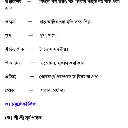
ভগ্নাৱশেষ
一
কোনো বস্তু ভাঙি নষ্ট হোৱাৰ পাছত নষ্ট নহৈ থকা
ভাগ ।
ভাস্কৰ্য
一
ধাতু আদিৰ পৰা মূৰ্তি সজা শিল্প।
স্তূপ
一
থূপ, দ'ম।
ঐতিহাসিক
一
ইতিহাস সম্বন্ধীয়।
উদঘাটন
一
উন্মোচন, মুকলি কৰা কাৰ্য।
ঐতিহ্য
一
গৌৰৱপূৰ্ণ পৰম্পৰাগত বিষয় বা প্ৰথা।
গৌৰৱ
一
সন্মান, মৰ্যাদা।
৩। চমুটোকা লিখা।
(ক) শ্ৰী শ্ৰী সূৰ্য পাহাৰ