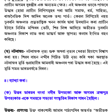
প্ৰাচীন অসমৰ বুৰঞ্জীৰ এক অন্যতম ক্ষেত্ৰ। এই অঞ্চলৰ ওচৰে-পাজৰে
উদ্ধাৰ হোৱা প্ৰাচীন লিপিসমূহৰ পৰা আমি সমাজ, ধৰ্ম, সাহিত্য,
ৰাজনৈতিক দিশ আদিৰ অনেক তথ্য পাওঁ। কেৱল লিপিয়েই নহয়
ডুবৰনি অঞ্চলত প্ৰত্নতাত্ত্বিক খনন কাৰ্যৰ দ্বাৰা উদঘাটন কৰা প্ৰাচীন
ইটাৰে নিৰ্মিত মন্দিৰৰ ভেটি, শিৱ লিঙ্গ আদিয়ে অতীতত ডুবৰনি
অঞ্চলত বিকাশ লাভ কৰা ভাস্কৰ্য আৰু স্থাপত্য কলাৰ ইংগিত বহন
কৰিছে।
(ঘ) নটৰাজঃ-
নটৰাজক নৃত্য গুৰু অথবা নৃত্যৰ দেৱতা হিচাপে বিশ্বাস
কৰা হয়। শিৱৰ বাহন নন্দীৰ পিঠিত উঠি নৃত্য কৰি থকা অৱস্থাত
নটৰাজৰ মূৰ্তি গুৱাহাটীৰ আমবাৰী অঞ্চলৰ পৰা উদ্ধাৰ কৰা হৈছে। এই
মূৰ্তি সমগ্ৰ ভাৰতবৰ্ষতে বিৰল।
৪। ব্যাখ্যা কৰা।
(ক) উত্তৰ ভাৰতৰ গংগা নদীৰ উপত্যকা আৰু অসমৰ ব্ৰহ্মপুত্ৰ
উপত্যকাত একে সময়তে সভ্যতা সংস্কৃতিৰ বিকাশ সাধন হৈছিল।
উত্তৰঃ-
প্ৰসংগঃ
উক্ত বাক্য়শাৰী আমাৰ পাঠ্যপুথিৰ অন্তৰ্গত "অতীতক