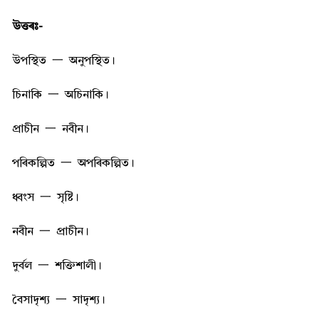
উত্তৰঃ-
উপস্থিত
一
অনুপস্থিত।
চিনাকি
一
অচিনাকি।
প্ৰাচীন
一
নবীন।
পৰিকল্পিত
一
অপৰিকল্পিত।
ধ্বংস
一
সৃষ্টি।
নবীন
一
প্ৰাচীন।
দুৰ্বল
一
শক্তিশালী।
বৈসাদৃশ্য
一
সাদৃশ্য।