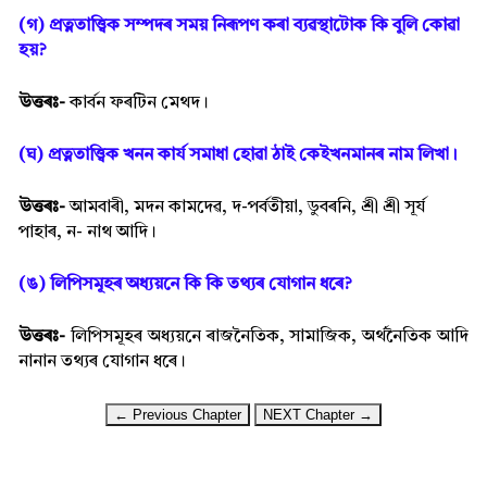
(গ) প্ৰত্নতাত্ত্বিক সম্পদৰ সময় নিৰূপণ কৰা ব্যৱস্থাটোক কি বুলি কোৱা
হয়?
উত্তৰঃ-
কাৰ্বন ফৰটিন মেথদ।
(ঘ) প্ৰত্নতাত্ত্বিক খনন কাৰ্য সমাধা হোৱা ঠাই কেইখনমানৰ নাম লিখা।
উত্তৰঃ-
আমবাৰী, মদন কামদেৱ, দ-পৰ্বতীয়া, ডুবৰনি, শ্ৰী শ্ৰী সূৰ্য
পাহাৰ, ন- নাথ আদি।
(ঙ) লিপিসমূহৰ অধ্যয়নে কি কি তথ্যৰ যোগান ধৰে?
উত্তৰঃ-
লিপিসমূহৰ অধ্যয়নে ৰাজনৈতিক, সামাজিক, অৰ্থনৈতিক আদি
নানান তথ্যৰ যোগান ধৰে।
← Previous Chapter
NEXT Chapter →