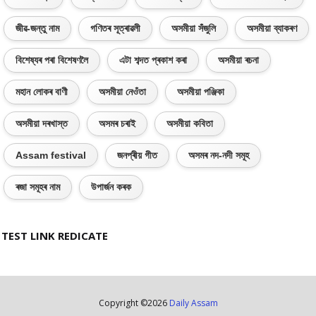
জীৱ-জন্তু নাম
গণিতৰ সূত্ৰাৱলী
অসমীয়া সঁজুলি
অসমীয়া ব্যাকৰণ
বিশেষ্যৰ পৰা বিশেষণলৈ
এটা শব্দত প্ৰকাশ কৰা
অসমীয়া ৰচনা
মহান লোকৰ বাণী
অসমীয়া নেওঁতা
অসমীয়া পঞ্জিকা
অসমীয়া দৰখাস্ত
অসমৰ চৰাই
অসমীয়া কবিতা
Assam festival
জনপ্ৰীয় গীত
অসমৰ নদ-নদী সমূহ
ৰজা সমূহৰ নাম
উপাৰ্জন কৰক
TEST LINK REDICATE
Copyright ©
2026
Daily Assam