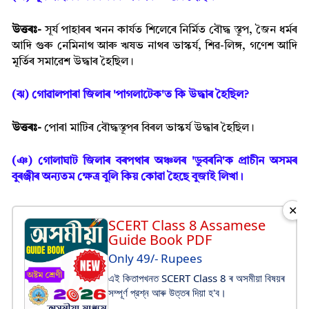
উত্তৰঃ-
সূৰ্য পাহাৰৰ খনন কাৰ্যত শিলেৰে নিৰ্মিত বৌদ্ধ স্তূপ, জৈন ধৰ্মৰ
আদি গুৰু নেমিনাথ আৰু ঋষভ নাথৰ ভাস্কৰ্য, শিৱ-লিঙ্গ, গণেশ আদি
মূৰ্তিৰ সমাৱেশ উদ্ধাৰ হৈছিল।
(ঝ) গোৱালপাৰা জিলাৰ 'পাগলাটেক'ত কি উদ্ধাৰ হৈছিল?
উত্তৰঃ-
পোৰা মাটিৰ বৌদ্ধস্তূপৰ বিৰল ভাস্কৰ্য উদ্ধাৰ হৈছিল।
(ঞ) গোলাঘাট জিলাৰ বৰপথাৰ অঞ্চলৰ 'ডুবৰনি'ক প্ৰাচীন অসমৰ
বুৰঞ্জীৰ অন্যতম ক্ষেত্ৰ বুলি কিয় কোৱা হৈছে বুজাই লিখা।
✕
SCERT Class 8 Assamese
Guide Book PDF
Only 49/- Rupees
এই কিতাপখনত SCERT Class 8 ৰ অসমীয়া বিষয়ৰ
সম্পূর্ণ প্রশ্ন আৰু উত্তৰ দিয়া হ'ব।