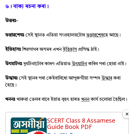
৬। বাক্য ৰচনা কৰা।
উত্তৰঃ-
ভগ্নাৱশেষঃ
সেই স্থানত এতিয়া সংগ্ৰহালয়টোৰ
ভগ্নাৱশেষ
হে আছে।
ইতিহাসঃ
শিৱসাগৰ অসমৰ এখন
ইতিহাস
প্ৰসিদ্ধ ঠাই।
উৎঘাটনঃ
দুৰ্ঘটনাটোৰ কাৰণ এতিয়াও
উৎঘাটন
কৰিব পৰা হোৱা নাই।
উদ্ধাৰঃ
সেই স্থানৰ পৰা কেইবাবিধো আপুৰুগীয়া সম্পদ
উদ্ধাৰ
কৰা
হৈছে।
খননঃ
খাৰুৱা তেলৰ বাবে ইয়াত বৃহৎ হাৰত
খনন
কার্য চলোৱা হৈছিল।
✕
SCERT Class 8 Assamese
Guide Book PDF