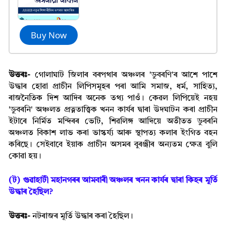
Buy Now
উত্তৰঃ-
গোলাঘাট জিলাৰ বৰপথাৰ অঞ্চলৰ 'ডুবৰণি'ৰ আশে পাশে
উদ্ধাৰ হোৱা প্ৰাচীন লিপিসমূহৰ পৰা আমি সমাজ, ধৰ্ম, সাহিত্য,
ৰাজনৈতিক দিশ আদিৰ অনেক তথ্য পাওঁ। কেৱল লিপিয়েই নহয়
'ডুবৰনি' অঞ্চলত প্ৰত্নতাত্ত্বিক খনন কাৰ্যৰ দ্বাৰা উদঘাটন কৰা প্ৰাচীন
ইটাৰে নিৰ্মিত মন্দিৰৰ ভেটি, শিৱলিঙ্গ আদিয়ে অতীতত ডুবৰনি
অঞ্চলত বিকাশ লাভ কৰা ভাস্কৰ্য্য় আৰু স্থাপত্য কলাৰ ইংগিত বহন
কৰিছে। সেইবাবে ইয়াক প্ৰাচীন অসমৰ বুৰঞ্জীৰ অন্যতম ক্ষেত্ৰ বুলি
কোৱা হয়।
(ট) গুৱাহাটী মহানগৰৰ আমবাৰী অঞ্চলৰ খনন কাৰ্যৰ দ্বাৰা কিহৰ মূৰ্তি
উদ্ধাৰ হৈছিল?
উত্তৰঃ-
নটৰাজৰ মূৰ্তি উদ্ধাৰ কৰা হৈছিল।