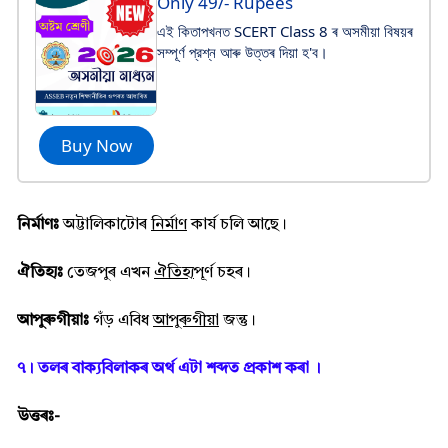
Only 49/- Rupees
এই কিতাপখনত SCERT Class 8 ৰ অসমীয়া বিষয়ৰ
সম্পূর্ণ প্রশ্ন আৰু উত্তৰ দিয়া হ'ব।
Buy Now
নিৰ্মাণঃ
অট্টালিকাটোৰ
নিৰ্মাণ
কার্য চলি আছে।
ঐতিহ্যঃ
তেজপুৰ এখন
ঐতিহ্য়
পূৰ্ণ চহৰ।
আপুৰুগীয়াঃ
গঁড় এবিধ
আপুৰুগীয়া
জন্তু।
৭। তলৰ বাক্যবিলাকৰ অৰ্থ এটা শব্দত প্ৰকাশ কৰা ।
উত্তৰঃ-