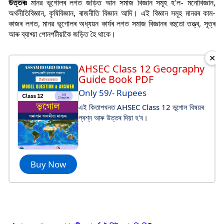
উত্তৰঃ
মানৱ ভূগোলৰ লগত জড়িত আন সমাজ বিজ্ঞান সমূহ হ'ল- মনোবিজ্ঞান,
অৰ্থনীতিবিজ্ঞান, কৃষিবিজ্ঞান, ৰাজনীতি বিজ্ঞান আদি। এই বিজ্ঞান সমূহ মানৱৰ কাম-
কাজৰ লগত, মানৱ ভূগোলৰ অধ্যয়ন কাৰ্যৰ লগত সমাজ বিজ্ঞানৰ বহুতো তত্ত্ব, সূত্ৰ
আৰু ব্যাখ্য়া পোনপটীয়াকৈ জড়িত হৈ থাকে।
✕
AHSEC Class 12 Geography
Guide Book PDF
Only 59/- Rupees
এই কিতাপখনত AHSEC Class 12 ভূগোল বিষয়ৰ
প্ৰশ্ন আৰু উত্তৰ দিয়া হ'ব।
Buy Now