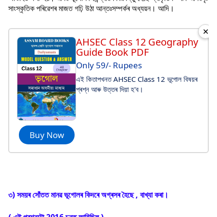
সাংস্কৃতিক পৰিৱেশৰ মাজত গঢ়ি উঠা আন্তঃসম্পৰ্কৰ অধ্যয়ন। আদি।
✕
AHSEC Class 12 Geography
Guide Book PDF
Only 59/- Rupees
এই কিতাপখনত AHSEC Class 12 ভূগোল বিষয়ৰ
প্ৰশ্ন আৰু উত্তৰ দিয়া হ'ব।
Buy Now
৩) সময়ৰ সোঁতত মানৱ ভূগোলৰ কিদৰে অগ্ৰসৰ হৈছে , বাখ্যা কৰা।
( এই প্ৰশ্নটো 2016 চনত আহিছিল )