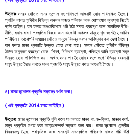
উত্তৰঃ
সময়ৰ সোঁতত মানৱ ভূগোল বহু পৰিমাণে আগুৱাই যোৱা পৰিলক্ষিত হৈছে।
প্ৰাচীন কালত পৃথিৱীৰ বিভিন্ন অঞ্চলৰ মাজত পৰিবহন আৰু যোগাযোগ ব্যৱস্থা নিচেই
দুৰ্বল আছিল। যাৰ ফলত অঞ্চলবিশেষে গঢ়ি উঠা সমাজ-ব্যৱস্থা আৰু সামাজিক ৰীতি-
নীতি, ধ্যান-ধাৰণা প্ৰভৃতিৰ বিষয়ে আন একোটা অঞ্চলৰ মানুহে খুব কমেইহে জানিব
পাৰিছিল। তাৰোপৰি সময়য়ৰ সোঁতত মানুহে বিভন্ন ধৰণৰ আৱিস্কাৰ কৰা দেখা গৈছে।
যাৰ ফলত মানৱ প্ৰজাতি উন্নত হোৱা দেখা যায়। সময়ৰ সোঁতত পৃথিৱীৰ বিভিন্ন
ঠাইত অনু্ন্নত ব্যৱস্থা যেনে- শিক্ষা, চিকি
ৎসা ব্যৱস্থা, পৰিবহন আদি ব্যৱস্থা সমূহ
উন্নত হোৱা পৰিলক্ষিত হয়। অৰ্থা
ৎ সময় পাৰ হৈ যোৱাৰ লগে লগে বিভিন্ন ব্যৱস্থা
সমূহ উন্নত হৈছে লগতে মানৱ প্ৰজাতি সমূহ উন্নত পথত আগুৱাই গৈছে।
৪) মানৱ ভূগোলৰ প্ৰকৃতি সম্বন্ধে বৰ্ণনা কৰা।
( এই প্ৰশ্নটো 2014 চনত আহিছিল )
উত্তৰঃ
মানৱ ভূগোলৰ প্ৰকৃতি বুলি কলে সাধাৰণতে মানৱ কাণ্ড-ক্ৰিয়া, মানৱৰ কাৰ্য,
মানুৰ প্ৰকৃতিৰ লগত থকা আন্তঃসম্পৰ্ক সমূহকে জনা যায়। মানৱ ভূগোলৰ কেন্দ্ৰীয়
বিষয়বস্তু হৈছে, প্ৰাকৃতিক আৰু মানৱসৃষ্ট সাংস্কৃতিক পৰিৱেশৰ মাজত গঢ়ি উঠা