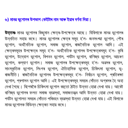
৬) মানৱ ভূগোলৰ উপভাগ কেইটাৰ নাম আৰু ইয়াৰ বৰ্ণনা দিয়া।
উত্তৰঃ
মানৱ ভূগোলৰ কিছুমান ক্ষেত্ৰ-উপক্ষেত্ৰ আছে। যিবিলাকে মানৱ ভূগোলৰ
উন্নতিত সহায় কৰে। মানৱ ভূগোলৰ ক্ষেত্ৰ সমূহ হ'ল- জনসংখ্য়া ভূগোল, পৌৰ
ভূগোল, অৰ্থনৈতিক ভূগোল, সমাজ ভূগোল, ৰাজনৈতিক ভূগোল আদি। এই
ক্ষেত্ৰসমূহৰ উপক্ষেত্ৰ সমূহ হ'ল- অৰ্থনৈতিক ভূগোলৰ উপক্ষেত্ৰসমূহ হ'ল- কৃষি
ভূগোল, উদ্যোগ ভূগোল, বিপনন ভূগোল, পৰ্যটন ভূগোল, বাণিজ্য ভূগোল, আচৰণ
ভূগোল, কল্যাণ ভূগোল। সমাজ ভূগোলৰ উপক্ষেত্ৰসমূহ হ'ল- অৱসৰ ভূগোল,
সাংস্কৃতিক ভূগোল, লিংগৰ ভূগোল, ঐতিহাসিক ভূগোল, চিকি
ৎসা ভূগোল, ভূ-
ৰাজনীতি। ৰাজনৈতিক ভূগোলৰ উপক্ষেত্ৰসমূহ হ'ল- নিৰ্বাচন ভূগোল, প্ৰতিৰক্ষা
ভূগোল, প্ৰশাসন ভূগোল আদি। এই উপক্ষেত্ৰসমূহ সময়ৰ সোঁতত অগ্ৰসৰ হৈ অহা
দেখা গৈছে। বিশেষকৈ চিকি
ৎসা ভূগোল বহুতো ঠাইত উন্নত হোৱা দেখা যায়। আকৌ
বাণিজ্য ভূগোলৰ ফলত সমাজ ব্যৱস্থা, সমাজতত্ত্ব আদি উন্নত হোৱা দেখা যায়।
পৰ্যটন ভূগোলত সময়ৰ সোঁতত পৰিবহন ব্যৱস্থা উন্নত হোৱা দেখা যায়। এই বিলাকে
মানৱ ভূগোলক বিভিন্ন ক্ষেত্ৰত সহায় কৰে।