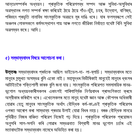
আন্তঃসম্পৰ্কৰ অধ্যয়ন। প্ৰাকৃতিক পৰিৱেশলব্ধ সম্পদ আৰু সুবিধা-অসুবিধাৰ
অৱস্থানৰ লগত সম্পৰ্ক ৰক্ষা কৰিয়েই ঠায়ে ঠায়ে গাঁও-ভুঁই, চহৰ, উদ্যোগ, বাণিজ্য,
পৰিবহন প্ৰভৃতি নানাবিধ সাংস্কৃতিক অৱয়বে মূৰ দাঙি ধৰে। যাৰ ফলস্বৰূপে সেই
অঞ্চলৰ লোকসকলে কৰ্মসংস্থাপন পায় আৰু লগতে জীৱিকা নিৰ্বাহত যথেষ্ট খিনি সুবিধা
অৱলম্বন কৰে। আদি।
৫) সম্ভাব্যবাদৰ বিষয়ে আলোচনা কৰা।
উত্তৰঃ
সম্ভাব্যবাদৰ প্ৰৰ্বতক আছিল ভাইডেল-দা- লা-ব্লাচি। সম্ভাব্যবাদৰ মতে
মানুহৰ সন্মুখত অসম্ভৱ বুলি একো নাই। মহাযুদ্ধৰ বিভীষিকাই মানুহেই মানুহৰ ধ্বংসৰ
আটাইতকৈ শক্তিশালী কাৰক বুলি জনা যায়। সাংস্কৃতিক পৰিৱেশত সমসাময়িক মানৱ-
ভূগোল অধ্যয়নকাৰীসকলৰ একাংশই পাৰিপাৰ্শ্বিক নিৰ্ণয়বাদৰ প্ৰাসংগিকতা ক্ৰমে
অস্বীকাৰ কৰিবলৈ ধৰে। এখেতসকলৰ মতে মানুহ যথেষ্ট জ্ঞান আৰু কৌশলৰ অধিকাৰী
হোৱাৰ হেতু মানুহৰ সাংস্কৃতিক অৰ্থা
ৎ বৌদ্ধিক কৰ্ম-কাণ্ডই প্ৰাকৃতিক পৰিৱেশৰ
ওপৰত আৰোপ কৰা সাম্ভাব্য প্ৰভাৱ উলাই যোৱা বিধৰ নহয়। বৰঞ্চ বৌদ্ধিক মানৱে
পৃথিৱীত নিজৰ বাঞ্চিত পৰিৱেশ নিজেই গঢ় দিয়ে। প্ৰাকৃতিক পৰিৱেশক প্ৰয়োজন
অনুসৰি সাল-সলনি কৰি লোৱাৰ সম্ভৱনাত বিশ্বাসী মানৱ ভূগোল চৰ্চাৰ এই
মতাবাদটোক সম্ভাব্যবাদ নামেৰে অভিহিত কৰা হয়।