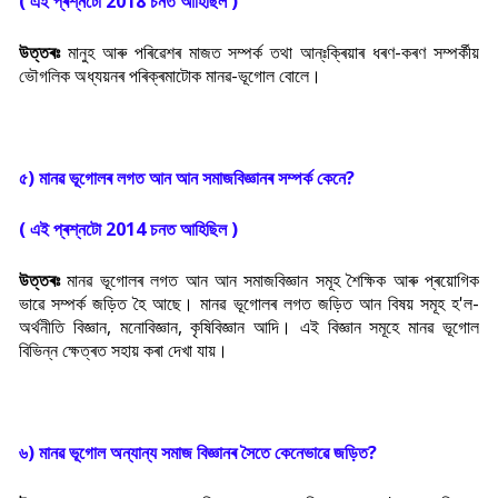
( এই প্ৰশ্নটো 2018 চনত আহিছিল )
উত্তৰঃ
মানুহ আৰু পৰিৱেশৰ মাজত সম্পৰ্ক তথা আন্ঃক্ৰিয়াৰ ধৰণ-কৰণ সম্পৰ্কীয়
ভৌগলিক অধ্যয়নৰ পৰিক্ৰমাটোক মানৱ-ভূগোল বোলে।
৫) মানৱ ভূগোলৰ লগত আন আন সমাজবিজ্ঞানৰ সম্পৰ্ক কেনে?
( এই প্ৰশ্নটো 2014 চনত আহিছিল )
উত্তৰঃ
মানৱ ভূগোলৰ লগত আন আন সমাজবিজ্ঞান সমূহ শৈক্ষিক আৰু প্ৰয়োগিক
ভাৱে সম্পৰ্ক জড়িত হৈ আছে। মানৱ ভূগোলৰ লগত জড়িত আন বিষয় সমূহ হ'ল-
অৰ্থনীতি বিজ্ঞান, মনোবিজ্ঞান, কৃষিবিজ্ঞান আদি। এই বিজ্ঞান সমূহে মানৱ ভূগোল
বিভিন্ন ক্ষেত্ৰত সহায় কৰা দেখা যায়।
৬) মানৱ ভূগোল অন্যান্য সমাজ বিজ্ঞানৰ সৈতে কেনেভাৱে জড়িত?