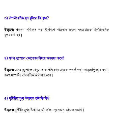
৩) ঔপনিবেশিক যুগ বুলিলে কি বুজা?
উত্তৰঃ
পঞ্চদশ শতিকাৰ পৰা উনবিংশ শতিকাৰ মাজৰ সময়চোৱাক
ঔপনিবেশিক
যুগ
বােলা হয়।
৪) মানৱ ভূগোলে কোনোবৰ বিষয়ে অধ্যয়ন কৰে?
উত্তৰঃ
মানৱ ভূগোলে মানুহ আৰু পৰিৱেশৰ মাজৰ সম্পৰ্ক তথা আন্তঃক্ৰিয়াৰ ধৰণ-
কৰণ সম্পৰ্কীয় ভৌগলিক অধ্যয়ন কৰে।
৫) পৃথিৱীৰ মুখ্য উপাদান দুটা কি কি?
উত্তৰঃ
পৃথিৱীৰ মুখ্য উপাদান দুটা হ'ল- স্থলভাগ আৰু জলভাগ।