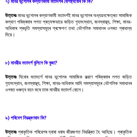
৭) মানৱ ভূগোলৰ কল্যাণকামী মতাদৰ্শৰ বৈশিষ্ট্যবোৰ কি কি?
উত্তৰঃ
মানৱ ভূগোলৰ কল্যাণকামী মতাদৰ্শই মানৱ ভূগোলৰ অধ্যয়নক্ষেত্ৰত সামাজিক
কল্যাণ পৰিক্ৰমাৰ লগত প্ৰত্যক্ষভাৱে জড়িত গৃহসংস্থান, জনস্বাস্থ্য, শিক্ষা, মানৱ-
অধিকাৰ প্ৰভৃতি সমস্যাসমূহৰ প্ৰক্ষেপণ তথা ভৌগলিক সমাধানৰ ওপৰত প্ৰাধান্য
দিয়ে।
৮) মানৱীয় মতাদৰ্শ বুলিলে কি বুজা?
উত্তৰঃ
যিবোৰ মতাদৰ্শে মানৱ ভূগোলৰ সামাজিক কল্য়াণ পৰিক্ৰমাৰ লগত জড়িত
গৃহসংস্থান, জনস্বাস্থ্য, শিক্ষা, মানৱ-অধিকাৰ আদি সমস্যাসমূহৰ ভৌগলিক সমাধানৰ
ওপৰত গুৰুত্ব বহন কৰে তাক মানৱীয় মতাদৰ্শ বোলে।
৯) পৰিবেশ নিয়ন্ত্ৰণবাদ কি?
উত্তৰঃ
প্ৰাকৃতিক পৰিৱেশৰ দ্বাৰা ধৰাৰ জীৱজগত নিয়ন্ত্ৰিত হৈ আহিছে। প্ৰাকৃতিক