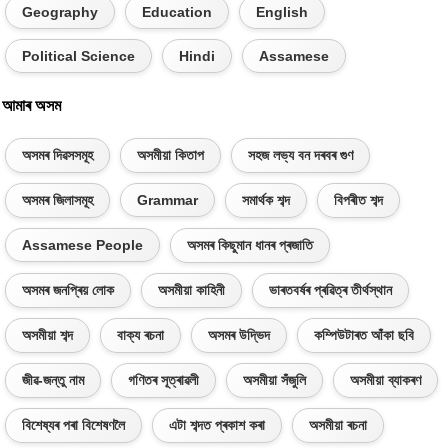
Geography
Education
English
Political Science
Hindi
Assamese
আমাৰ অসম
অসমৰ দিৱসসমূহ
অসমীয়া কিতাপ
সহজ লভ্য বন দৰবৰ গুণ
অসমৰ জিলাসমূহ
Grammar
সমাৰ্থক শব্দ
বিপৰীত শব্দ
Assamese People
অসমৰ কিছুমান ধানৰ প্ৰজাতি
অসমৰ জনপ্ৰিয় লোক
অসমীয়া কাহিনী
ভাৰতবৰ্ষৰ প্ৰৱিত্ৰ তীৰ্থস্থান
অসমীয়া শব্দ
বাক্য ৰচনা
অসমৰ উদ্ভিদ
কম্পিউটাৰত আঁকা ছবি
জীৱ-জন্তু নাম
গণিতৰ সূত্ৰাৱলী
অসমীয়া সঁজুলি
অসমীয়া ব্যাকৰণ
বিশেষ্যৰ পৰা বিশেষণলৈ
এটা শব্দত প্ৰকাশ কৰা
অসমীয়া ৰচনা