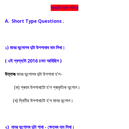
প্ৰকৃতি আৰু পৰিসৰ
A. Short Type Questions .
১) মানৱ ভূলোগৰ দুটা উপশাখাৰ নাম লিখা।
( এই প্ৰশ্নটো 2016 চনত আহিছিল )
উত্তৰঃ
মানৱ ভূগোলৰ দুটা উপশাখা হ'ল-
(ক) প্ৰথম উপশাখাটো হ'ল প্ৰাকৃতিক ভূগোল।
(খ) দ্বিতীয় উপশাখাটো হ'ল মানৱ ভূগোল।
২) মানৱ ভূগোলৰ দুটা শাখা - ক্ষেত্ৰৰ নাম লিখা।