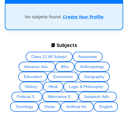
No subjects found.
Create Your Profile
📘 Subjects
Class 12 All Subejct
Assamese
Advance Ass..
Bihu
Anthropology
Education
Economics
Geography
History
Hindi
Logic & Philosophy
Political S..
Alternative E..
Swadesh Adh..
Sociology
Vistas
Artificial Int..
English