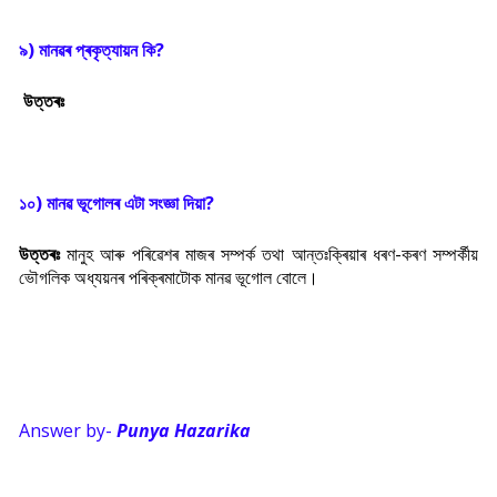
৯) মানৱৰ প্ৰকৃত্যায়ন কি?
উত্তৰঃ
১০) মানৱ ভূগোলৰ এটা সংজ্ঞা দিয়া?
উত্তৰঃ
মানুহ আৰু পৰিৱেশৰ মাজৰ সম্পৰ্ক তথা আন্তঃক্ৰিয়াৰ ধৰণ-কৰণ সম্পৰ্কীয়
ভৌগলিক অধ্যয়নৰ পৰিক্ৰমাটোক মানৱ ভূগোল বোলে।
Answer by-
Punya Hazarika