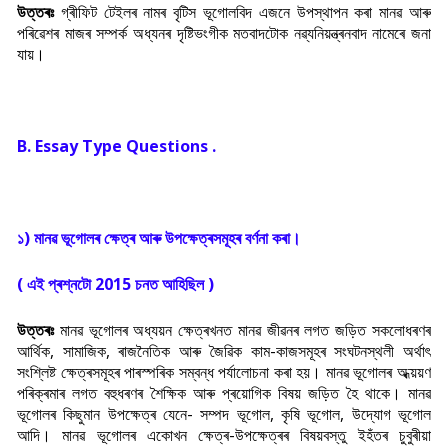
উত্তৰঃ
গ্ৰীফিট টেইলৰ নামৰ বৃটিস ভূগোলবিদ এজনে উপস্থাপন কৰা মানৱ আৰু
পৰিৱেশৰ মাজৰ সম্পৰ্ক অধ্যনৰ দৃষ্টিভংগীক মতবাদটোক নৱ্যনিয়ন্ত্ৰনবাদ নামেৰে জনা
যায়
।
B. Essay Type Questions .
১) মানৱ ভূগোলৰ ক্ষেত্ৰ আৰু উপক্ষেত্ৰসমূহৰ বৰ্ণনা কৰা।
( এই প্ৰশ্নটো 2015 চনত আহিছিল )
উত্তৰঃ
মানৱ ভূগোলৰ অধ্যয়ন ক্ষেত্ৰখনত মানৱ জীৱনৰ লগত জড়িত সকলোধৰণৰ
আৰ্থিক, সামাজিক, ৰাজনৈতিক আৰু জৈৱিক কাম-কাজসমূহৰ সংঘটনস্থলী অৰ্থা
ৎ
সংশ্লিষ্ট ক্ষেত্ৰসমূহৰ পাৰস্পৰিক সম্বন্ধ পৰ্যালোচনা কৰা হয়। মানৱ ভূগোলৰ অধ্য়য়ণ
পৰিক্ৰমাৰ লগত বহুধৰণৰ শৈক্ষিক আৰু প্ৰয়োগিক বিষয় জড়িত হৈ থাকে। মানৱ
ভূগোলৰ কিছুমান উপক্ষেত্ৰ যেনে- সম্পদ ভূগোল, কৃষি ভূগোল, উদ্যোগ ভূগোল
আদি। মানৱ ভূগোলৰ একোখন ক্ষেত্ৰ-উপক্ষেত্ৰৰ বিষয়বস্তু ইহঁতৰ চুবুৰীয়া