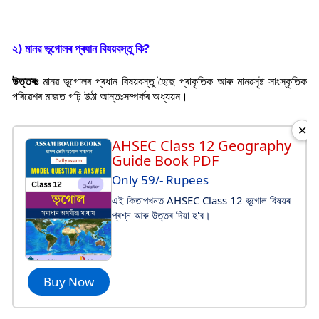
২) মানৱ ভূগোলৰ প্ৰধান বিষয়বস্তু কি?
উত্তৰঃ
মানৱ ভূগোলৰ প্ৰধান বিষয়বস্তু হৈছে প্ৰাকৃতিক আৰু মানৱসৃষ্ট সাংস্কৃতিক
পৰিৱেশৰ মাজত গঢ়ি উঠা আন্তঃসম্পৰ্কৰ অধ্যয়ন।
✕
AHSEC Class 12 Geography
Guide Book PDF
Only 59/- Rupees
এই কিতাপখনত AHSEC Class 12 ভূগোল বিষয়ৰ
প্ৰশ্ন আৰু উত্তৰ দিয়া হ'ব।
Buy Now