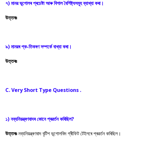
৭) মানৱ ভূগোলৰ প্ৰচেষ্টা আৰু বিশাল বৈশিষ্ট্যসমূহ ব্যাখ্যা কৰা।
উত্তৰঃ
৯) মানৱৰ প্ক-তিকৰণ সম্পৰ্কে বাখ্যা কৰা।
উত্তৰঃ
C. Very Short Type Questions .
১) নব্যনিয়ন্ত্ৰণবাদৰ কোনে প্ৰৱৰ্তন কৰিছিল?
উত্তৰঃ
নব্যনিয়ন্ত্ৰণবাদ বৃটিশ ভূগোলবিদ গ্ৰীফিট টেইলৰে প্ৰৱৰ্তন কৰিছিল।