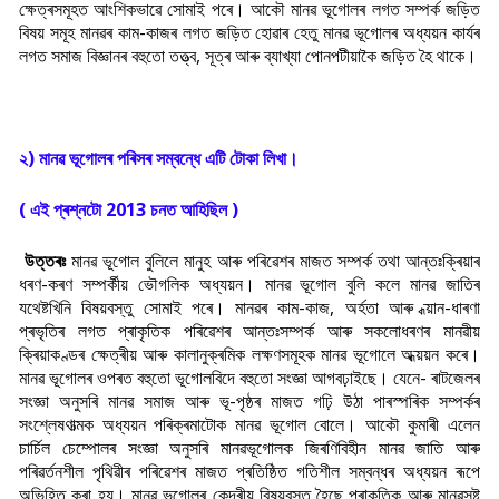
ক্ষেত্ৰসমূহত আংশিকভাৱে সোমাই পৰে। আকৌ মানৱ ভূগোলৰ লগত সম্পৰ্ক জড়িত
বিষয় সমূহ মানৱৰ কাম-কাজৰ লগত জড়িত হোৱাৰ হেতু মানৱ ভূগোলৰ অধ্যয়ন কাৰ্যৰ
লগত সমাজ বিজ্ঞানৰ বহুতো তত্ত্ব, সূত্ৰ আৰু ব্যাখ্যা পোনপটীয়াকৈ জড়িত হৈ থাকে।
২) মানৱ ভূগোলৰ পৰিসৰ সম্বন্ধে এটি টোকা লিখা।
( এই প্ৰশ্নটো 2013 চনত আহিছিল )
উত্তৰঃ
মানৱ ভূগোল বুলিলে মানুহ আৰু পৰিৱেশৰ মাজত সম্পৰ্ক তথা আন্তঃক্ৰিয়াৰ
ধৰণ-কৰণ সম্পৰ্কীয় ভৌগলিক অধ্যয়ন। মানৱ ভূগোল বুলি কলে মানৱ জাতিৰ
যথেষ্টখিনি বিষয়বস্তু সোমাই পৰে। মানৱৰ কাম-কাজ, অৰ্হতা আৰু ধ্য়ান-ধাৰণা
প্ৰভৃতিৰ লগত প্ৰাকৃতিক পৰিৱেশৰ আন্তঃসম্পৰ্ক আৰু সকলোধৰণৰ মানৱীয়
ক্ৰিয়াকণ্ডৰ ক্ষেত্ৰীয় আৰু কালানুক্ৰমিক লক্ষণসমূহক মানৱ ভূগোলে অধ্য়য়ন কৰে।
মানৱ ভূগোলৰ ওপৰত বহুতো ভূগোলবিদে বহুতো সংজ্ঞা আগবঢ়াইছে। যেনে- ৰাটজেলৰ
সংজ্ঞা অনুসৰি মানৱ সমাজ আৰু ভূ-পৃষ্ঠৰ মাজত গঢ়ি উঠা পাৰস্পৰিক সম্পৰ্কৰ
সংশ্লেষণাত্মক অধ্যয়ন পৰিক্ৰমাটোক মানৱ ভূগোল বোলে। আকৌ কুমাৰী এলেন
চাৰ্চিল চেম্পোলৰ সংজ্ঞা অনুসৰি মানৱভূগোলক জিৰণিবিহীন মানৱ জাতি আৰু
পৰিৱৰ্তনশীল পৃথিৱীৰ পৰিৱেশৰ মাজত প্ৰতিষ্ঠিত গতিশীল সম্বন্ধৰ অধ্যয়ন ৰূপে
অভিহিত কৰা হয়। মানৱ ভূগোলৰ কেন্দ্ৰীয় বিষয়বস্তু হৈছে প্ৰাকৃতিক আৰু মানৱসৃষ্ট