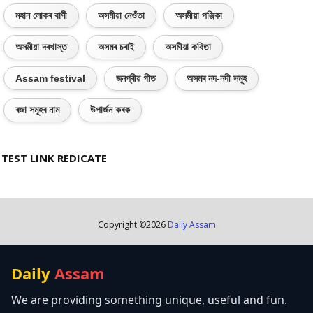
মহান লোকৰ বাণী
অসমীয়া নেওঁতা
অসমীয়া পঞ্জিকা
অসমীয়া দৰখাস্ত
অসমৰ চৰাই
অসমীয়া কবিতা
Assam festival
জনপ্ৰীয় গীত
অসমৰ নদ-নদী সমূহ
ৰজা সমূহৰ নাম
উপাৰ্জন কৰক
TEST LINK REDICATE
Copyright ©
2026
Daily Assam
Daily
Assam
We are providing something unique, useful and fun.