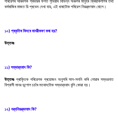
পৰিৱেশৰ আঞ্চলিক প্ৰভাৱৰ ফলত পৃথিৱীৰ বিভিন্ন অঞ্চলৰ মানুহৰ ক্ৰিয়াকলাপৰ তথা
কৰ্মৰাজিৰ মাজত য়ি প্ৰভেদ দেখা যায়, এই ধাৰাটোক পৰিৱেশ নিয়ন্ত্ৰণবাদ বোলে।
১০) প্ৰকৃতিৰ কিদৰে মানৱীকৰণ কৰা হয়?
উত্তৰঃ
১১) সম্ভাৱ্যবাদ কি?
উত্তৰঃ
প্ৰাকৃিতক পৰিৱেশক প্ৰয়োজন অনুসৰি সাল-সলনি কৰি লোৱাৰ সম্ভৱনাত
বিশ্বাসী মানৱ ভূগোল চৰ্চাৰ মতবাদটোক সম্ভাৱ্যবাদ বুলি কোৱা হয়।
১২) নৱ্যনিয়ন্ত্ৰনবাদ কি?