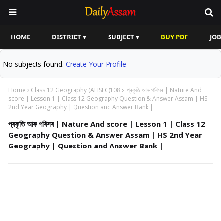
HOME
DISTRICT ▾
SUBJECT ▾
BUY PDF
JOB
No subjects found.
Create Your Profile
Home
Class 12 Geography (AHSEC)108
প্ৰকৃতি আৰু পৰিসৰ | Nature And
score | Lesson 1 | Class 12 Geography Question & Answer Assam | HS
2nd Year Geography | Question and Answer Bank |
প্ৰকৃতি আৰু পৰিসৰ | Nature And score | Lesson 1 | Class 12
Geography Question & Answer Assam | HS 2nd Year
Geography | Question and Answer Bank |