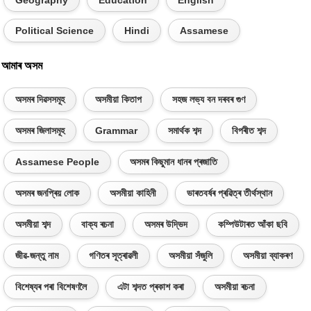
Geography
Education
English
Political Science
Hindi
Assamese
আমাৰ অসম
অসমৰ দিৱসসমূহ
অসমীয়া কিতাপ
সহজ লভ্য বন দৰবৰ গুণ
অসমৰ জিলাসমূহ
Grammar
সমাৰ্থক শব্দ
বিপৰীত শব্দ
Assamese People
অসমৰ কিছুমান ধানৰ প্ৰজাতি
অসমৰ জনপ্ৰিয় লোক
অসমীয়া কাহিনী
ভাৰতবৰ্ষৰ প্ৰৱিত্ৰ তীৰ্থস্থান
অসমীয়া শব্দ
বাক্য ৰচনা
অসমৰ উদ্ভিদ
কম্পিউটাৰত আঁকা ছবি
জীৱ-জন্তু নাম
গণিতৰ সূত্ৰাৱলী
অসমীয়া সঁজুলি
অসমীয়া ব্যাকৰণ
বিশেষ্যৰ পৰা বিশেষণলৈ
এটা শব্দত প্ৰকাশ কৰা
অসমীয়া ৰচনা