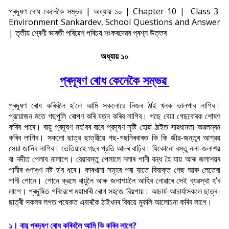
প্ৰদূষণ ৰোধ কেনেকৈ সম্ভৱ | অধ্যায় ১০ | Chapter 10 | Class 3
Environment Sankardev, School Questions and Answer
| তৃতীয় শ্ৰেণী ভাৰতী পৰিৱেশ পৰিচয় শংকৰদেৱৰ প্ৰশ্ন উত্তৰ
অধ্যায় ১০
প্ৰদূষণ ৰোধ কেনেকৈ সম্ভৱ
প্ৰদূষণ ৰােধ কৰিবলৈ হ'লে আমি সকলােৱে নিজৰ ঠাই খনক ভালপাব লাগিব।
প্রয়ােজন মতে গছপুলি ৰােপণ কৰি যত্ন কৰিব লাগিব। গছে বেয়া গেছবােৰক শােষণ
কৰিব পাৰে। বায়ু প্ৰদূষণ নহ'বৰ বাবে প্রদূষণ সৃষ্টি হােৱা ঠাইত সাৱধানতা অৱলম্বন
কৰিব লাগিব। সকলাে ছাত্র ছাত্রীয়ে গছ-গছনিৰবাৰত কি কি জীৱ-জন্তুৰ আশ্রয়
সেয়া জানিব লাগিব। তেতিয়াহে গছৰ প্রতি আদৰ বাঢ়িব। যিকোনাে বস্তু নলা-জলাশয়
বা নদীত পেলাব নালাগে। বেয়াবস্তু পেলালে নলাৰ পানী বন্ধ হৈ যায় আৰু জলাশয়ৰ
পানীৰ গুণাগুণ নষ্ট হ’ব ধৰে। কাৰখানা সমূহৰ পৰা যাতে বিষাক্ত গেছ আৰু লেতেৰা
পানী পােনে। পােনে ক্রমে বায়ুলৈ আৰু জলাশয়লৈ আহিব নােৱাৰে সেই ব্যৱস্থা হ’ব
লাগে। প্ৰদূষিত পৰিৱেশে মহামাৰী ৰােগ সহজে বিয়পায়। আচার্য-আচার্যাসকলে ছাত্ৰ-
ছাত্ৰী সকলৰ লগত পষেকত এবাৰকৈ ঠাইখনৰ বিষয়ে মুকলি আলােচনা কৰিব লাগে।
১। বায়ু প্ৰদূষণ ৰোধ কৰিবলৈ আমি কি কৰিব লাগে?