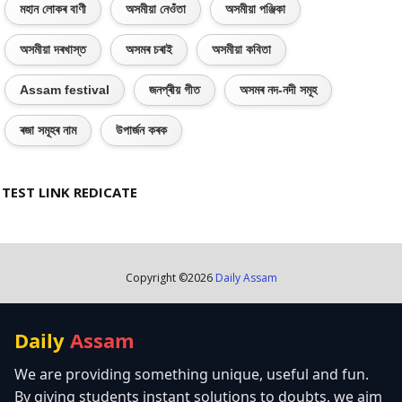
মহান লোকৰ বাণী
অসমীয়া নেওঁতা
অসমীয়া পঞ্জিকা
অসমীয়া দৰখাস্ত
অসমৰ চৰাই
অসমীয়া কবিতা
Assam festival
জনপ্ৰীয় গীত
অসমৰ নদ-নদী সমূহ
ৰজা সমূহৰ নাম
উপাৰ্জন কৰক
TEST LINK REDICATE
Copyright ©
2026
Daily Assam
Daily
Assam
We are providing something unique, useful and fun.
By giving students instant solutions to doubts, we aim