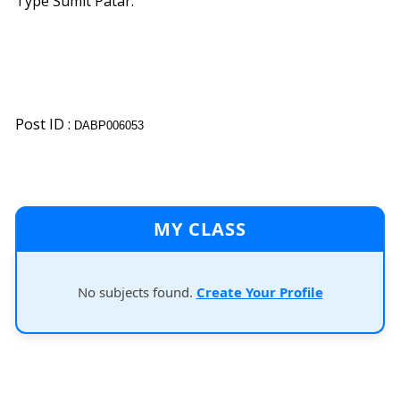
Type Sumit Patar.
Post ID :
DABP006053
MY CLASS
No subjects found.
Create Your Profile