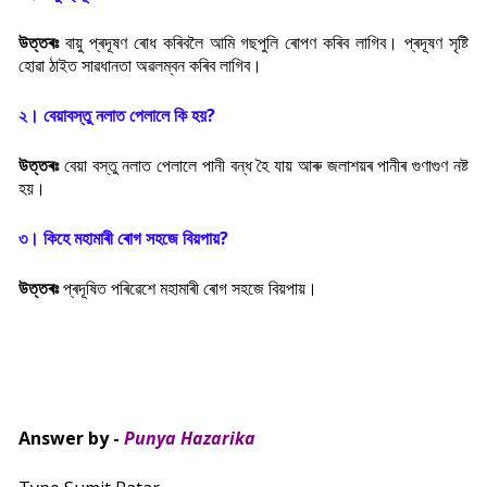
উত্তৰঃ
বায়ু প্ৰদূষণ ৰোধ কৰিবলৈ আমি গছপুলি ৰোপণ কৰিব লাগিব। প্ৰদূষণ সৃষ্টি
হোৱা ঠাইত সাৱধানতা অৱলম্বন কৰিব লাগিব।
২। বেয়াবস্তু নলাত পেলালে কি হয়?
উত্তৰঃ
বেয়া বস্তু নলাত পেলালে পানী বন্ধ হৈ যায় আৰু জলাশয়ৰ পানীৰ গুণাগুণ নষ্ট
হয়।
৩। কিহে মহামাৰী ৰোগ সহজে বিয়পায়?
উত্তৰঃ
প্ৰদূষিত পৰিৱেশে মহামাৰী ৰোগ সহজে বিয়পায়।
Answer by -
Punya Hazarika