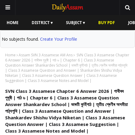
HOME
DISTRICT ▾
SUBJECT ▾
BUY PDF
JOB
No subjects found.
Create Your Profile
Home
Assam SVN 3 Assamese AM Ans
SVN Class 3 Assamese Chapter
6 Answer 2026 | গাখীৰৰ পুখুৰী | পাঠ ৬ | Chapter 6 | Class 3 Assamese
Question Answer Shankardev School | ভাৰতী কুহিঁপাঠ | তৃতীয় শ্ৰেণীৰ অসমীয়া পাঠ্যপুথি
| Class 3 Assamese Question and Answer | Shankardev Shishu Vidya
Niketan | Class 3 Assamese Question Answer | Class 3 Assamese
Suggestion | Class 3 Assamese Notes and Model |
SVN Class 3 Assamese Chapter 6 Answer 2026 | গাখীৰৰ
পুখুৰী | পাঠ ৬ | Chapter 6 | Class 3 Assamese Question
Answer Shankardev School | ভাৰতী কুহিঁপাঠ | তৃতীয় শ্ৰেণীৰ অসমীয়া
পাঠ্যপুথি | Class 3 Assamese Question and Answer |
Shankardev Shishu Vidya Niketan | Class 3 Assamese
Question Answer | Class 3 Assamese Suggestion |
Class 3 Assamese Notes and Model |