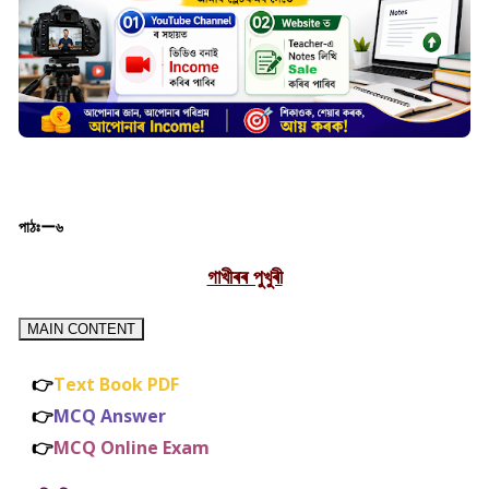
পাঠঃー৬
গাখীৰৰ পুখুৰী
MAIN CONTENT
👉
Text Book PDF
👉
MCQ Answer
👉
MCQ
Online Exam