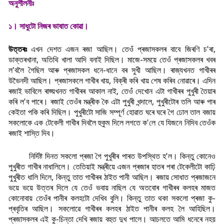
অনুশীলনীঃ
১। সাধুটো নিজৰ ভাষাত কোৱা।
উত্তৰঃ
এখন দেশত এজন ৰজা আছিল। তেওঁ প্ৰজাসকলৰ বাবে জিৰণি চ'ৰা,
ডাক্তৰখানা, অতিথি খালা আদি বনাই দিছিল। মাজে-সময়ে তেওঁ প্ৰজাসকলৰ খবৰ
ল'বলৈ গৈছিল আৰু প্ৰজাসকল ধনে-ধানে বৰ সুখী আছিল। ৰাজ্যখনত গাখীৰৰ
উভৈনদী আছিল। প্ৰজাসকলে গাখীৰ খায়, বিক্ৰী কৰি খায় শেষ কৰিব নোৱাৰে। এদিন
ৰজাই ভাবিলে ৰাজ্য়খনত গাখীৰৰ আকাল নাই, তেওঁ দেখোন এটা গাখীৰৰ পুখুৰী তৈয়াৰ
কৰি ল'ব পাৰে। ৰজাই তেওঁৰ মন্ত্ৰীক কৈ এটা পুখুৰী খন্দালে, পুখুৰীটোৰ তলি আৰু পাৰ
কেইতা পকি কৰি দিছিল। পুখুৰীটো সাজি সম্পূৰ্ণ হোৱাত ঘৰে ঘৰে গৈ ঢোল তাল বজায়
সকলোকে এক টেকেলী গাখীৰ দিবলৈ হুকুম দিলে লগতে ক'লে যে যিজনে নিদিব তেওঁক
ৰজাই শাস্তি দিব।
নিৰ্দিষ্ট দিনত সকলো প্ৰজা গৈ পুখুৰীৰ পাৰত উপস্থিত হ'ল। কিন্তু কোনেও
পুখুৰীত গাখীৰ নাধালিলে। তেতিয়াই মন্ত্ৰীয়ে এজন প্ৰজাৰ হাতৰ পৰা টেকেলীটো কাঢ়ি
পুখুৰীত ধালি দিলে, কিন্তু তাত গাখীৰৰ ঠাইত পানী আছিল। ৰজায় সোধাত প্ৰজাজনে
ভয়ে ভয়ে উত্তৰ দিলে যে তেওঁ ভবায় নাছিল যে অতবোৰ গাখীৰৰ কলহৰ মাজত
কোনোবায় তেওঁৰ পানীৰ কলহটো দেখিব বুলি। কিন্তু তাত থকা সকলো প্ৰজা কু-
প্ৰবৃতিৰ আছিল। সকলোৱে গাখীৰৰ কলহৰ ঠাইত পানীৰ কলহ লৈ আহিছিল।
প্ৰজাসকলৰ এই কু-চিন্তা দেখি ৰজায় বহুত দুখ পালে। আচলতে আমি ধনেৰে নহয়