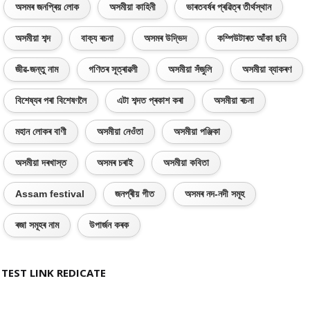
অসমৰ জনপ্ৰিয় লোক
অসমীয়া কাহিনী
ভাৰতবৰ্ষৰ প্ৰৱিত্ৰ তীৰ্থস্থান
অসমীয়া শব্দ
বাক্য ৰচনা
অসমৰ উদ্ভিদ
কম্পিউটাৰত আঁকা ছবি
জীৱ-জন্তু নাম
গণিতৰ সূত্ৰাৱলী
অসমীয়া সঁজুলি
অসমীয়া ব্যাকৰণ
বিশেষ্যৰ পৰা বিশেষণলৈ
এটা শব্দত প্ৰকাশ কৰা
অসমীয়া ৰচনা
মহান লোকৰ বাণী
অসমীয়া নেওঁতা
অসমীয়া পঞ্জিকা
অসমীয়া দৰখাস্ত
অসমৰ চৰাই
অসমীয়া কবিতা
Assam festival
জনপ্ৰীয় গীত
অসমৰ নদ-নদী সমূহ
ৰজা সমূহৰ নাম
উপাৰ্জন কৰক
TEST LINK REDICATE