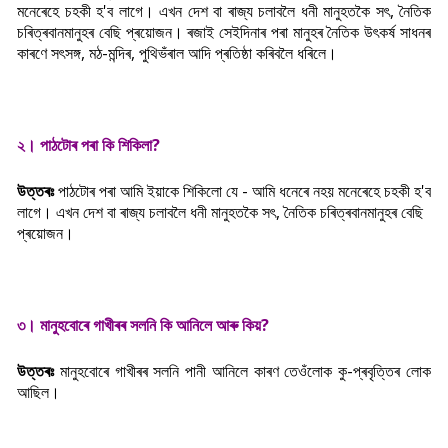
মনেৰেহে চহকী হ'ব লাগে। এখন দেশ বা ৰাজ্য চলাবলৈ ধনী মানুহতকৈ স
ৎ, নৈতিক
চৰিত্ৰবানমানুহৰ বেছি প্ৰয়োজন। ৰজাই সেইদিনাৰ পৰা মানুহৰ নৈতিক উ
ৎকৰ্ষ সাধনৰ
কাৰণে স
ৎসঙ্গ, মঠ-মন্দিৰ, পুথিভঁৰাল আদি প্ৰতিষ্ঠা কৰিবলৈ ধৰিলে।
২। পাঠটোৰ পৰা কি শিকিলা?
উত্তৰঃ
পাঠটোৰ পৰা আমি ইয়াকে শিকিলো যে -
আমি ধনেৰে নহয় মনেৰেহে চহকী হ'ব
লাগে। এখন দেশ বা ৰাজ্য চলাবলৈ ধনী মানুহতকৈ স
ৎ, নৈতিক চৰিত্ৰবানমানুহৰ বেছি
প্ৰয়োজন।
৩। মানুহবোৰে গাখীৰৰ সলনি কি আনিলে আৰু কিয়?
উত্তৰঃ
মানুহবোৰে গাখীৰৰ সলনি পানী আনিলে কাৰণ তেওঁলোক কু-প্ৰবৃত্তিৰ লোক
আছিল।