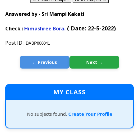
Answered by - Sri Mampi Kakati
( Date: 22-5-2022)
Check :
Himashree Bora.
Post ID :
DABP006041
← Previous
Next →
MY CLASS
No subjects found.
Create Your Profile