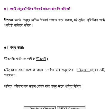
৪। ৰজাই মানুহৰ নৈতিক উৎকৰ্ষ সাধনৰ বাবে কি কৰিলে?
উত্তৰঃ
ৰজাই মানুহৰ নৈতিক উৎকৰ্ষ সাধনৰ বাবে
স
ৎসঙ্গ, মঠ-মন্দিৰ, পুথিভঁৰাল আদি
প্ৰতিষ্ঠা কৰিবলৈ ধৰিলে।
৫। বাক্য সাজাঃ
উভৈনদীঃ গাওঁখনত গাখীৰৰ
উভৈনদী
।
চৰিত্ৰৱানঃ
এখন দেশ বা ৰাজ্য চলাবলৈ ধনী মানুহতকৈ
চৰিত্ৰবান
মানুহৰ বেছি
প্ৰয়োজন।
শাস্তিঃ পৰীক্ষাত কম নম্বৰ পোৱাৰ বাবে মামুক মাকে
শাস্তি
দিছিল।
← Previous Chapter
NEXT Chapter →