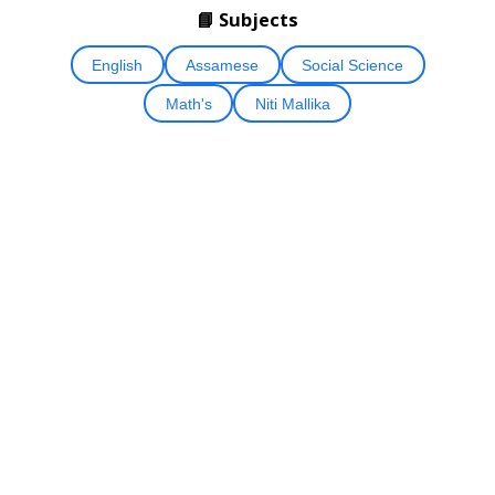
📘 Subjects
English
Assamese
Social Science
Math's
Niti Mallika