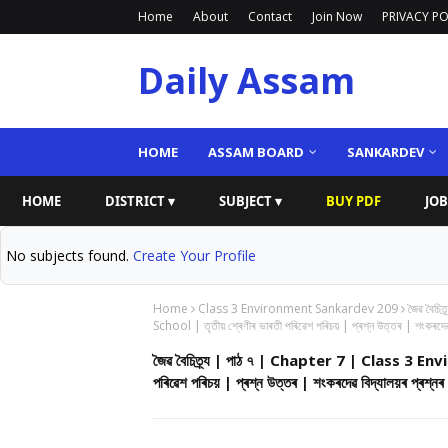
Home
About
Contact
Join Now
PRIVACY PO
Daily Assam
HOME
ASSAM BOARD
SANKARDEV
HOME
DISTRICT ▾
SUBJECT ▾
BUY PDF
JOB
No subjects found.
Create Your Profile
Home
Class 3 Environment Sankardev 209
জৈৱ বৈচ
School | তৃতীয় শ্ৰেণীৰ ভাৰতী পৰিৱেশ পৰিচয় | প্ৰশ্ন উত্তৰ | শংক
জৈৱ বৈচিত্ৰ্য | পাঠ ৭ | Chapter 7 | Class 3 
পৰিৱেশ পৰিচয় | প্ৰশ্ন উত্তৰ | শংকৰদেৱ বিদ্যালয়ৰ 