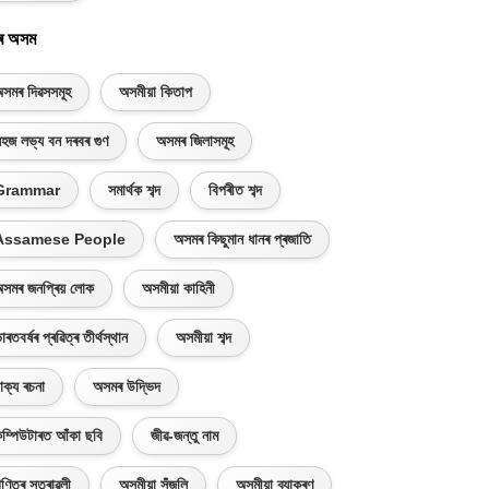
ৰ অসম
সমৰ দিৱসসমূহ
অসমীয়া কিতাপ
হজ লভ্য বন দৰবৰ গুণ
অসমৰ জিলাসমূহ
Grammar
সমাৰ্থক শব্দ
বিপৰীত শব্দ
Assamese People
অসমৰ কিছুমান ধানৰ প্ৰজাতি
সমৰ জনপ্ৰিয় লোক
অসমীয়া কাহিনী
াৰতবৰ্ষৰ প্ৰৱিত্ৰ তীৰ্থস্থান
অসমীয়া শব্দ
াক্য ৰচনা
অসমৰ উদ্ভিদ
ম্পিউটাৰত আঁকা ছবি
জীৱ-জন্তু নাম
ণিতৰ সূত্ৰাৱলী
অসমীয়া সঁজুলি
অসমীয়া ব্যাকৰণ