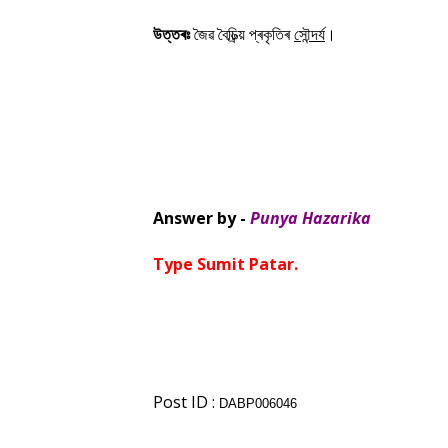
উত্তৰঃ
জৈৱ বৈচিত্ৰ্য় প্ৰকৃতিৰ
সৌন্দৰ্য
।
Answer by -
Punya Hazarika
Type Sumit Patar.
Post ID :
DABP006046