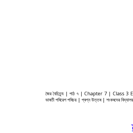
জৈৱ বৈচিত্ৰ্য | পাঠ ৭ | Chapter 7 | Class
ভাৰতী পৰিৱেশ পৰিচয় | প্ৰশ্ন উত্তৰ | শংকৰদেৱ বি