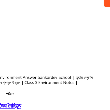
 3 Environment Answer Sankardev School | তৃতীয় শ্ৰেণীৰ
দ্যালয়ৰ প্ৰশ্নৰ উত্তৰ | Class 3 Environment Notes |
পাঠঃ ৭
জৈৱ বৈচিত্ৰ্য