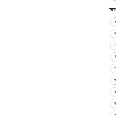
আমা
অ
স
অ
ভ
ব
ক
গ