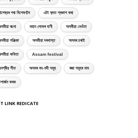
িশেষ্যৰ পৰা বিশেষণলৈ
এটা শব্দত প্ৰকাশ কৰা
সমীয়া ৰচনা
মহান লোকৰ বাণী
অসমীয়া নেওঁতা
সমীয়া পঞ্জিকা
অসমীয়া দৰখাস্ত
অসমৰ চৰাই
সমীয়া কবিতা
Assam festival
নপ্ৰীয় গীত
অসমৰ নদ-নদী সমূহ
ৰজা সমূহৰ নাম
পাৰ্জন কৰক
T LINK REDICATE