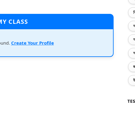
ব
MY CLASS
অ
অ
ound.
Create Your Profile
অ
জ
উ
TES