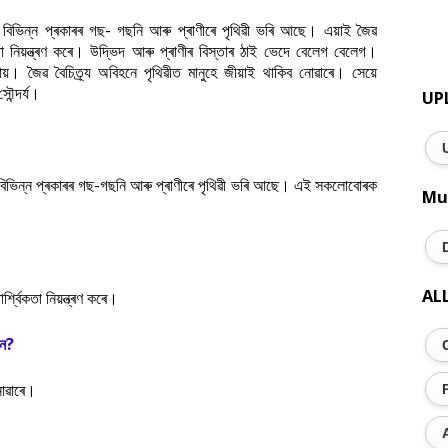
 বিভিন্ন প্ৰকাৰৰ গছ- গছনি আৰু প্ৰাণীৰে পৃথিৱী ভৰি আছে। এয়াই জৈৱ
 নিয়ন্ত্ৰণ কৰে। উদ্ভিদ আৰু প্ৰাণীৰ বিস্তাৰ ঠাই ভেদে বেলেগ বেলেগ।
য়। জৈৱ বৈচিত্ৰ্য অবিহনে পৃথিৱীত মানুহে জীয়াই থাকিব নোৱাৰে। সেয়ে
ৌন্দৰ্য।
UP
ি বিভিন্ন প্ৰকাৰৰ গছ-গছনি আৰু প্ৰাণীৰে পৃথিৱী ভৰি আছে। এই সকলোবোৰক
Mu
AL
শ্বিকতা নিয়ন্ত্ৰণ কৰে।
নে?
নোৱাৰে।