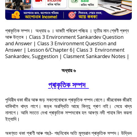
প্ৰাকৃতিক সম্পদ
।
অধ্যায় ৬ । ভাৰতী পৰিৱেশ পৰিচয় । তৃতীয় মান শ্ৰেণী প্ৰশ্ন
আৰু উত্তৰ । Class 3 Environment Sankardev Question
and Answer | Class 3 Environment Question and
Answer | Lesson 6/Chapter 6| Class 3 Environment
Sankardev, Suggestion | Clasment Sankardev Notes |
অধ্যায় ৬
প্ৰাকৃতিক সম্পদ
পৃথিৱীৰ থকা জীৱ আৰু জড় সকলোবোৰকে প্ৰাকৃতিক পম্পদ বোলে। জীৱবোৰক জীৱাই
থাকিবলৈ খাদ্য লাগে। জড়ৰ অৱস্থিতি আছে কিন্তু প্ৰাণ নাই। সেয়ে খাদ্য
নালাগে। আমি সততে দেখা প্ৰাকৃতিক সম্পদবোৰ হল আৰণ্য নদী পাহাৰ বিল কয়লা
ইত্যাদি।
অৰণ্যত থকা প্ৰাণী আৰু গছঠ- গছনিবোৰ অতি মূল্যৱান প্ৰাকৃতিক সম্পদ। উদ্ভিদ