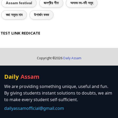
Assam festival
জনপ্ৰীয় গীত
অসমৰ নদ-নদী সমূহ
ৰজা সমূহৰ নাম
উপাৰ্জন কৰক
TEST LINK REDICATE
Copyright ©
2026
Daily Assam
Daily
Assam
We are providing something unique, useful and fun.
By giving students instant solutions to doubts, we aim
to make every student self-sufficient.
dailyassamofficial@gmail.com