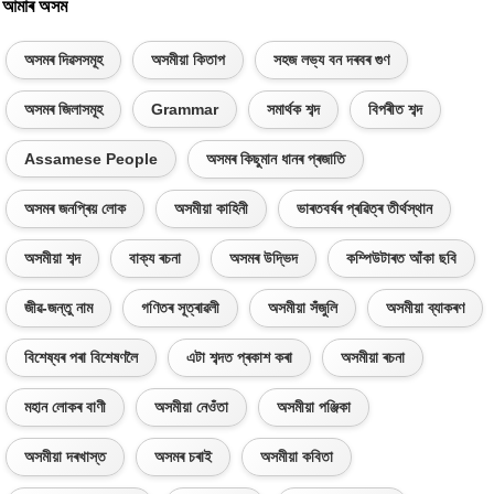
আমাৰ অসম
অসমৰ দিৱসসমূহ
অসমীয়া কিতাপ
সহজ লভ্য বন দৰবৰ গুণ
অসমৰ জিলাসমূহ
Grammar
সমাৰ্থক শব্দ
বিপৰীত শব্দ
Assamese People
অসমৰ কিছুমান ধানৰ প্ৰজাতি
অসমৰ জনপ্ৰিয় লোক
অসমীয়া কাহিনী
ভাৰতবৰ্ষৰ প্ৰৱিত্ৰ তীৰ্থস্থান
অসমীয়া শব্দ
বাক্য ৰচনা
অসমৰ উদ্ভিদ
কম্পিউটাৰত আঁকা ছবি
জীৱ-জন্তু নাম
গণিতৰ সূত্ৰাৱলী
অসমীয়া সঁজুলি
অসমীয়া ব্যাকৰণ
বিশেষ্যৰ পৰা বিশেষণলৈ
এটা শব্দত প্ৰকাশ কৰা
অসমীয়া ৰচনা
মহান লোকৰ বাণী
অসমীয়া নেওঁতা
অসমীয়া পঞ্জিকা
অসমীয়া দৰখাস্ত
অসমৰ চৰাই
অসমীয়া কবিতা