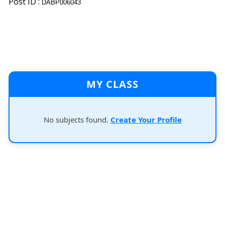
Post ID :
DABP006043
MY CLASS
No subjects found.
Create Your Profile