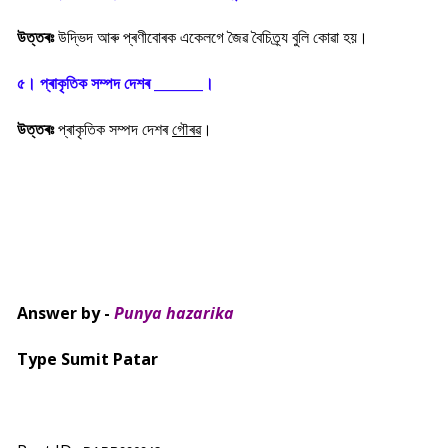
উত্তৰঃ
উদ্ভিদ আৰু প্ৰণীবোৰক একেলগে জৈৱ বৈচিত্ৰ্য বুলি কোৱা হয়।
৫। প্ৰাকৃতিক সম্পদ দেশৰ _______।
উত্তৰঃ
প্ৰাকৃতিক সম্পদ দেশৰ
গৌৰৱ
।
Answer by -
Punya hazarika
Type Sumit Patar