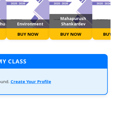
Mahapurush
dhu
Environment
Shankardev
Hindi
BUY NOW
BUY NOW
BUY NOW
MY CLASS
ound.
Create Your Profile