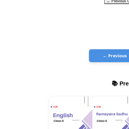
← Previous C
← Previous
📚 Pr