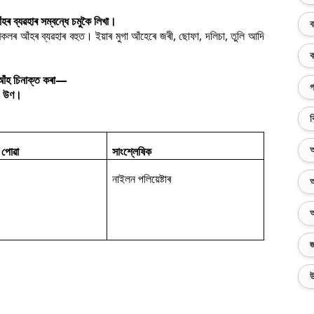
ৰ ব্যৱহাৰ সম্বন্ধে চমুকৈ লিখা।
ব
কলৰ আঁহৰ ব্যৱহাৰ বহুত। ইয়াৰ মুগা আঁহেৰে জৰী, ছোফা, দলিচা, তুলি আদি
ক
ক আঁহ চিনাক্ত কৰা—
গ
গা, উণ।
ব
 পোৱা
সাংশ্লেষিক
অ
নাইলন পলিয়েষ্টাৰ
অ
অ
জ
উ