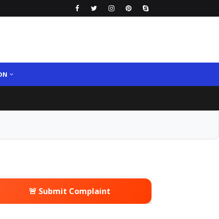
ON
🚨 Submit Complaint