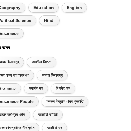
Geography
Education
English
Political Science
Hindi
Assamese
ৰ অসম
সমৰ দিৱসসমূহ
অসমীয়া কিতাপ
হজ লভ্য বন দৰবৰ গুণ
অসমৰ জিলাসমূহ
Grammar
সমাৰ্থক শব্দ
বিপৰীত শব্দ
Assamese People
অসমৰ কিছুমান ধানৰ প্ৰজাতি
সমৰ জনপ্ৰিয় লোক
অসমীয়া কাহিনী
াৰতবৰ্ষৰ প্ৰৱিত্ৰ তীৰ্থস্থান
অসমীয়া শব্দ