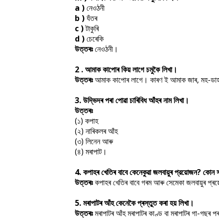
a )
নেওঠনী
b )
যঁতৰ
c )
টাকুৰি
d )
চেৰেকি
উত্তৰঃ
নেওঠনী।
2 . আমাক কাপােৰ কিয় লাগে চমুকৈ লিখা।
উত্তৰঃ
আমাক কাপোৰ লাগে। কাৰণ ই আমাক জাৰ, মহ-ডাহ, 
3. উদ্ভিদৰ পৰা পােৱা চাৰিবিধ আঁহৰ নাম লিখা।
উত্তৰঃ
(১) কপাহ
(২) নাৰিকলৰ আঁহ
(৩) লিনেন আৰু
(৪) মৰাপাট।
4. কপাহৰ খেতিৰ বাবে কেনেকুৱা জলবায়ুৰ প্রয়ােজন? কোন সম
উত্তৰঃ
কপাহৰ খেতিৰ বাবে গৰম আৰু সেমেকা জলবায়ুৰ প্ৰ
5. মৰাপাটৰ আঁহ কেনেকৈ প্ৰস্তুত কৰা হয় লিখা।
উত্তৰঃ
মৰাপাটৰ আঁহ মৰাপাটৰ কাণ্ড বা মৰাপাটৰ গা-গছৰ পৰ