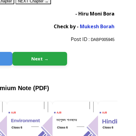
hapter
NEXT Chapter →
- Hiru Moni Bora
Check by -
Mukesh Borah
Post ID :
DABP005945
Next →
emium Note (PDF)