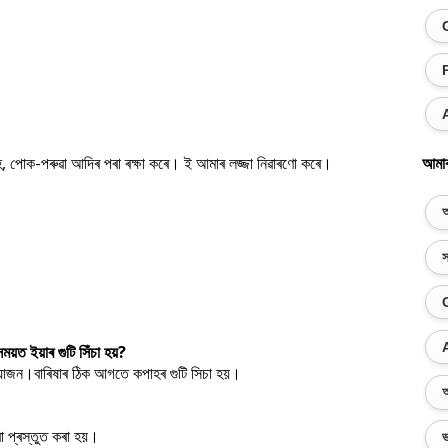
পোক-পৰুৱা আদিৰ পৰা ৰক্ষা কৰে। ই আমাৰ লজ্জা নিৱাৰণো কৰে।
আমা
অ
স
য়ত ইয়াৰ গুটি সিঁচা হয়?
য়োজন।বাৰিষাৰ ঠিক আগতে কপাহৰ গুটি সিচা হয়।
অ
া প্ৰস্তুত কৰা হয়।
ভ