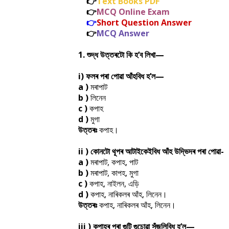
👉
Text Books PDF
👉
MCQ Online Exam
👉
Short Question Answer
👉
MCQ Answer
1. শুদ্ধ উত্তৰটো কি হ’ব লিখা—
i) ফলৰ পৰা পােৱা আঁহবিধ হ’ল—
a )
মৰাপাট
b )
লিনেন
c )
কপাহ
d )
মুগা
উত্তৰঃ
কপাহ।
ii ) কোনটো থূপৰ আটাইকেইবিধ আঁহ উদ্ভিদৰ পৰা পােৱা-
a )
মৰাপাট, কপাহ, পাট
b )
মৰাপাট, কাপহ, মুগা
c )
কপাহ, নাইলন, এড়ি
d )
কপাহ, নাৰিকলৰ আঁহ, লিনেন।
উত্তৰঃ
কপাহ, নাৰিকলৰ আঁহ, লিনেন।
iii ) কপাহৰ পৰা গুটি গুচোৱা সঁজুলিবিধ হ’ল—