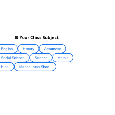
📘 Your Class Subject
English
History
Assamese
Social Science
Science
Math's
Hindi
Mahapurush Shan..