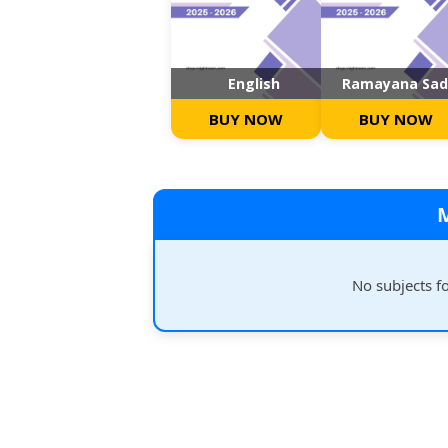
English
Ramayana Sa
BUY NOW
BUY NOW
No subjects f