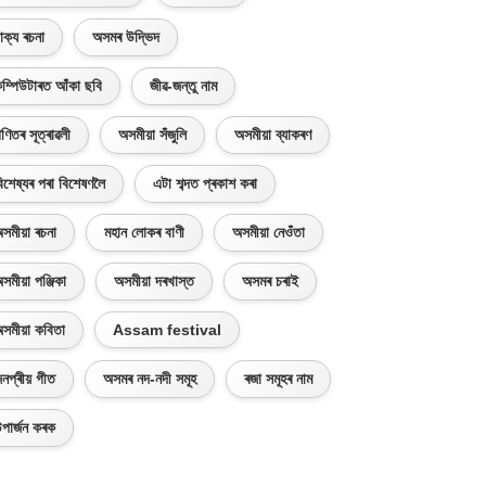
াক্য ৰচনা
অসমৰ উদ্ভিদ
ম্পিউটাৰত আঁকা ছবি
জীৱ-জন্তু নাম
ণিতৰ সূত্ৰাৱলী
অসমীয়া সঁজুলি
অসমীয়া ব্যাকৰণ
িশেষ্যৰ পৰা বিশেষণলৈ
এটা শব্দত প্ৰকাশ কৰা
সমীয়া ৰচনা
মহান লোকৰ বাণী
অসমীয়া নেওঁতা
সমীয়া পঞ্জিকা
অসমীয়া দৰখাস্ত
অসমৰ চৰাই
সমীয়া কবিতা
Assam festival
নপ্ৰীয় গীত
অসমৰ নদ-নদী সমূহ
ৰজা সমূহৰ নাম
পাৰ্জন কৰক