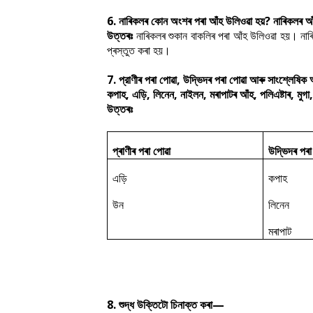
6. নাৰিকলৰ কোন অংশৰ পৰা আঁহ উলিওৱা হয়? নাৰিকলৰ আঁহ
উত্তৰঃ
নাৰিকলৰ শুকান বাকলিৰ পৰা আঁহ উলিওৱা হয়। নাৰি
প্ৰস্তুত কৰা হয়।
7. প্রাণীৰ পৰা পােৱা, উদ্ভিদৰ পৰা পােৱা আৰু সাংশ্লেষি
কপাহ, এড়ি, লিনেন, নাইলন, মৰাপাটৰ আঁহ, পলিএষ্টাৰ, মু
উত্তৰঃ
প্ৰাণীৰ পৰা পোৱা
উদ্ভিদৰ পৰা
এড়ি
কপাহ
উন
লিনেন
মৰাপাট
8. শুদ্ধ উক্তিটো চিনাক্ত কৰা—