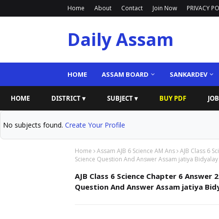
Home
About
Contact
Join Now
PRIVACY PO
Daily Assam
HOME
ASSAM BOARD
SANKARDEV
HOME
DISTRICT ▾
SUBJECT ▾
BUY PDF
JOB
No subjects found.
Create Your Profile
Home
Assam AJB 6 Science AM Ans
AJB Class 6 Sc
Science Question And Answer Assam jatiya Bidyalay | অসম জাতী
AJB Class 6 Science Chapter 6 Answer 20
Question And Answer Assam jatiya Bidyalay | অসম