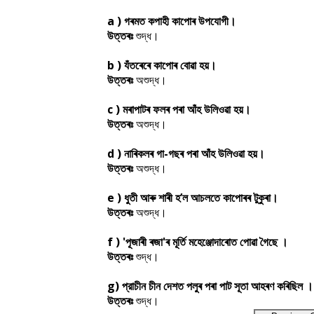
a ) গৰমত কপাহী কাপােৰ উপযােগী।
উত্তৰঃ
শুদ্ধ।
b ) যঁতৰেৰে কাপােৰ বােৱা হয়।
উত্তৰঃ
অশুদ্ধ।
c ) মৰাপাটৰ ফলৰ পৰা আঁহ উলিওৱা হয়।
উত্তৰঃ
অশুদ্ধ।
d ) নাৰিকলৰ গা-গছৰ পৰা আঁহ উলিওৱা হয়।
উত্তৰঃ
অশুদ্ধ।
e ) ধুতী আৰু শাৰী হ’ল আচলতে কাপােৰৰ টুকুৰা।
উত্তৰঃ
অশুদ্ধ।
f ) 'পূজাৰী ৰজা'ৰ মূর্তি মহেঞ্জোদাৰােত পােৱা গৈছে ।
উত্তৰঃ
শুদ্ধ।
g) প্রাচীন চীন দেশত পলুৰ পৰা পাট সূতা আহৰণ কৰিছিল ।
উত্তৰঃ
শুদ্ধ।