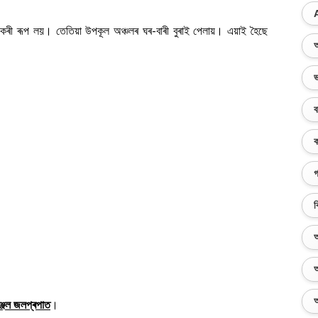
ংকৰী ৰূপ লয়। তেতিয়া উপকূল অঞ্চলৰ ঘৰ-বাৰী বুৰাই পেলায়। এয়াই হৈছে
অ
ভ
ব
ক
গ
ব
অ
অ
অ
্জেল জলপ্ৰপাত
।