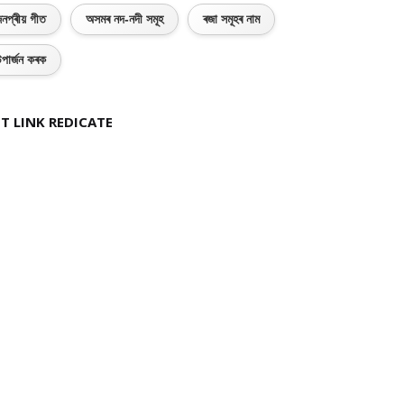
নপ্ৰীয় গীত
অসমৰ নদ-নদী সমূহ
ৰজা সমূহৰ নাম
পাৰ্জন কৰক
T LINK REDICATE