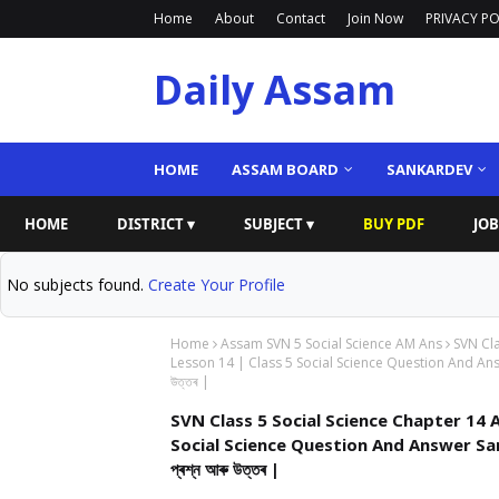
Home
About
Contact
Join Now
PRIVACY PO
Daily Assam
HOME
ASSAM BOARD
SANKARDEV
HOME
DISTRICT ▾
SUBJECT ▾
BUY PDF
JOB
No subjects found.
Create Your Profile
Home
Assam SVN 5 Social Science AM Ans
SVN Cla
Lesson 14 | Class 5 Social Science Question And Answer San
উত্তৰ |
SVN Class 5 Social Science Chapter 14 An
Social Science Question And Answer Sankardev
প্ৰশ্ন আৰু উত্তৰ |