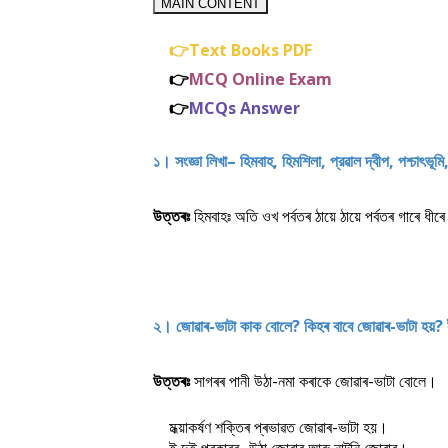
MAIN CONTENT
👉Text Books PDF
👉
MCQ Online Exam
👉
MCQs Answer
১। সংজ্ঞা লিখা– হিমবাহ, হিমশিলা, প্রৱাল দ্বীপ, পশ্চাৎভূম
উত্তৰঃ
হিমবাহঃ অতি ওখ পৰ্বতৰ ঠায়ে ঠায়ে পৰ্বতৰ গাৰে ধ
২। জোৱাৰ-ভাটা কাক বােলে? কিহৰ বাবে জোৱাৰ-ভাটা হয়
উত্তৰঃ
সাগৰৰ পানী উঠা-নমা কৰাকে জোৱাৰ-ভাটা বোলে।
মধ্য়াকৰ্ষণ শক্তিৰ প্ৰভাৱত জোৱাৰ-ভাটা হয়।