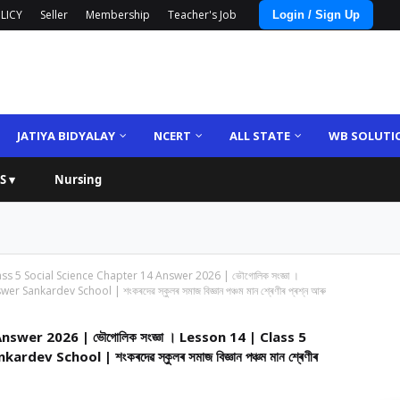
LICY
Seller
Membership
Teacher's Job
Login / Sign Up
JATIYA BIDYALAY
NCERT
ALL STATE
WB SOLUTI
S ▾
Nursing
ss 5 Social Science Chapter 14 Answer 2026 | ভৌগোলিক সংজ্ঞা ।
kardev School | শংকৰদেৱ স্কুলৰ সমাজ বিজ্ঞান পঞ্চম মান শ্ৰেণীৰ প্ৰশ্ন আৰু
swer 2026 | ভৌগোলিক সংজ্ঞা । Lesson 14 | Class 5
 School | শংকৰদেৱ স্কুলৰ সমাজ বিজ্ঞান পঞ্চম মান শ্ৰেণীৰ