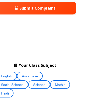
🚨 Submit Complaint
📘 Your Class Subject
English
Assamese
Social Science
Science
Math's
Hindi