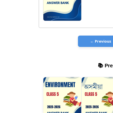
← Previous
📚 Pr