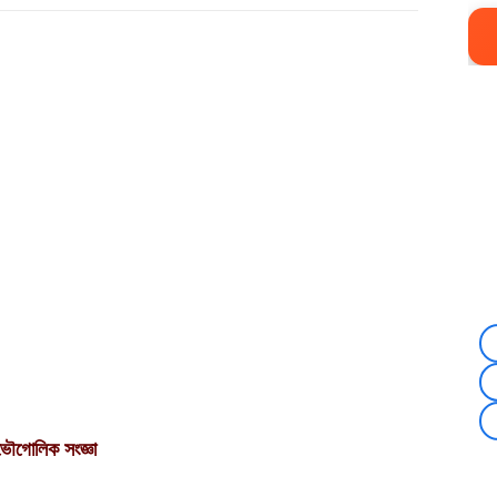
ভৌগোলিক সংজ্ঞা