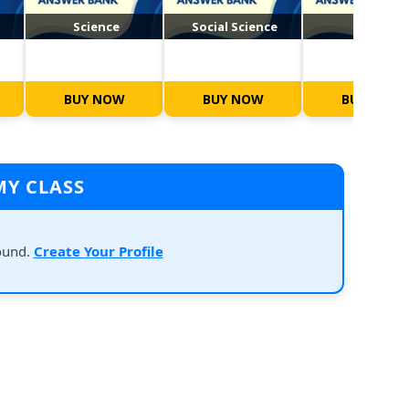
Science
Social Science
Maths
BUY NOW
BUY NOW
BUY NOW
MY CLASS
ound.
Create Your Profile