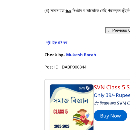
(চ) সাধাৰণতে
৬.০
ৰিখটাৰ বা তাতােকৈ বেছি প্রাবল্যৰ ভূঁইক
← Previous C
-শ্ৰী হিৰু মনি বৰা
Check by-
Mukesh Borah
Post ID :
DABP006344
SVN Class 5 
Only 39/- Rupe
এই কিতাপখনত SVN Clas
Buy Now