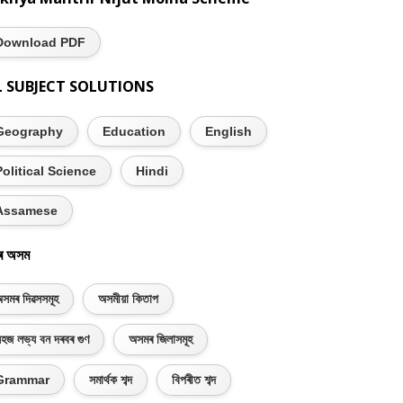
Download PDF
L SUBJECT SOLUTIONS
Geography
Education
English
Political Science
Hindi
Assamese
ৰ অসম
সমৰ দিৱসসমূহ
অসমীয়া কিতাপ
হজ লভ্য বন দৰবৰ গুণ
অসমৰ জিলাসমূহ
Grammar
সমাৰ্থক শব্দ
বিপৰীত শব্দ