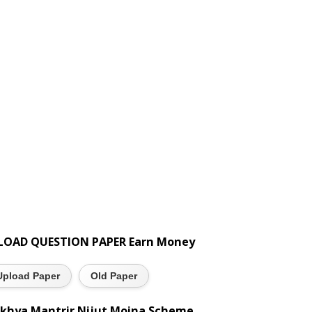
LOAD QUESTION PAPER Earn Money
Upload Paper
Old Paper
khya Mantrir Nijut Moina Scheme