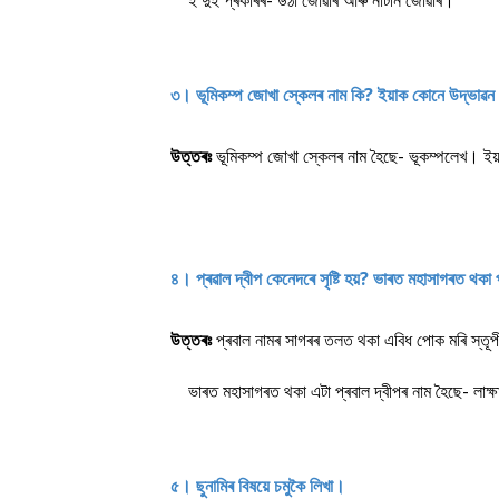
ই দুই প্ৰকাৰৰ- উঠা জোৱাৰ আৰু নাটনি জোৱাৰ।
৩। ভূমিকম্প জোখা স্কেলৰ নাম কি? ইয়াক কোনে উদ্ভাৱ
উত্তৰঃ
ভূমিকম্প জোখা স্কেলৰ নাম হৈছে- ভূকম্পলেখ। ইয়া
৪। প্ৰৱাল দ্বীপ কেনেদৰে সৃষ্টি হয়? ভাৰত মহাসাগৰত থকা 
উত্তৰঃ
প্ৰবাল নামৰ সাগৰৰ তলত থকা এবিধ পোক মৰি স্তূপীক
ভাৰত মহাসাগৰত থকা এটা প্ৰবাল দ্বীপৰ নাম হৈছে- লাক্
৫। ছুনামিৰ বিষয়ে চমুকৈ লিখা।