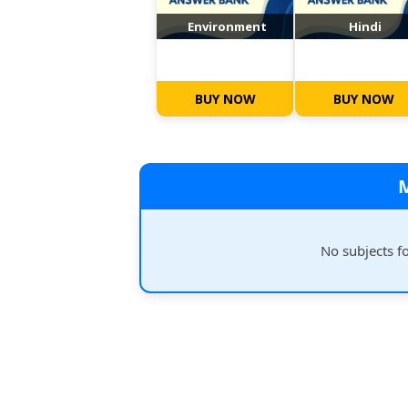
Environment
Hindi
BUY NOW
BUY NOW
No subjects f