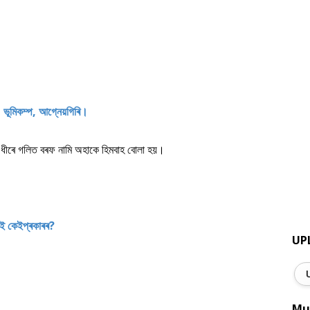
ি, ভূমিকম্প, আগ্নেয়গিৰি।
ীৰে ধীৰে গলিত বৰফ নামি অহাকে হিমবাহ বোলা হয়।
? ই কেইপ্ৰকাৰৰ?
UP
Mu