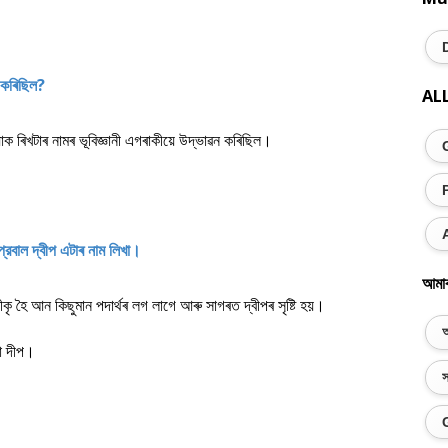
ন কৰিছিল?
AL
ক ৰিখটাৰ নামৰ ভূবিজ্ঞানী এগৰাকীয়ে উদ্ভাৱন কৰিছিল।
প্রবাল দ্বীপ এটাৰ নাম লিখা।
আমা
ৃ হৈ আন কিছুমান পদাৰ্থৰ লগ লাগে আৰু সাগৰত দ্বীপৰ সৃষ্টি হয়।
অ
ষা দীপ।
স