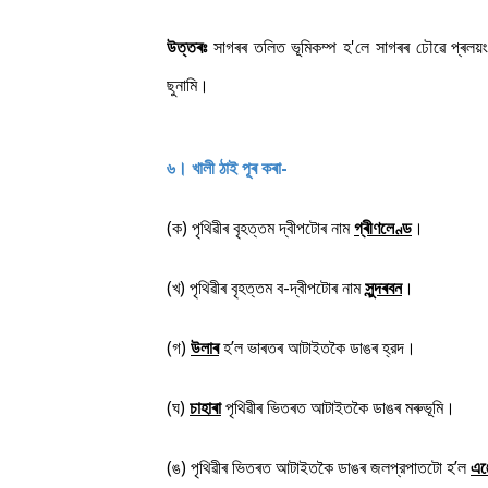
উত্তৰঃ
সাগৰৰ তলিত ভূমিকম্প হ'লে সাগৰৰ ঢৌৱে প্ৰলয়
ছুনামি।
৬। খালী ঠাই পূৰ কৰা-
(ক) পৃথিৱীৰ বৃহত্তম দ্বীপটোৰ নাম
গ্ৰীণলেণ্ড
।
(খ) পৃথিৱীৰ বৃহত্তম ব-দ্বীপটোৰ নাম
সুন্দৰবন
।
(গ)
উলাৰ
হ’ল ভাৰতৰ আটাইতকৈ ডাঙৰ হ্রদ।
(ঘ)
চাহাৰা
পৃথিৱীৰ ভিতৰত আটাইতকৈ ডাঙৰ মৰুভূমি।
(ঙ) পৃথিৱীৰ ভিতৰত আটাইতকৈ ডাঙৰ জলপ্রপাতটো হ’ল
এঞ