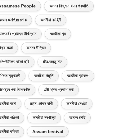
Assamese People
অসমৰ কিছুমান ধানৰ প্ৰজাতি
সমৰ জনপ্ৰিয় লোক
অসমীয়া কাহিনী
াৰতবৰ্ষৰ প্ৰৱিত্ৰ তীৰ্থস্থান
অসমীয়া শব্দ
াক্য ৰচনা
অসমৰ উদ্ভিদ
ম্পিউটাৰত আঁকা ছবি
জীৱ-জন্তু নাম
ণিতৰ সূত্ৰাৱলী
অসমীয়া সঁজুলি
অসমীয়া ব্যাকৰণ
িশেষ্যৰ পৰা বিশেষণলৈ
এটা শব্দত প্ৰকাশ কৰা
সমীয়া ৰচনা
মহান লোকৰ বাণী
অসমীয়া নেওঁতা
সমীয়া পঞ্জিকা
অসমীয়া দৰখাস্ত
অসমৰ চৰাই
সমীয়া কবিতা
Assam festival