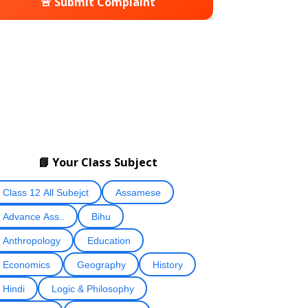
🚨 Submit Complaint
📘 Your Class Subject
Class 12 All Subejct
Assamese
Advance Ass..
Bihu
Anthropology
Education
Economics
Geography
History
Hindi
Logic & Philosophy