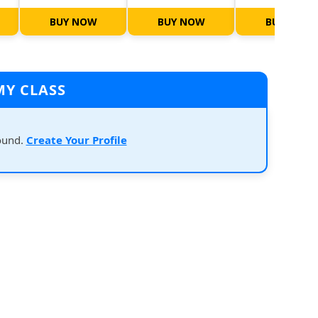
BUY NOW
BUY NOW
BUY NOW
MY CLASS
ound.
Create Your Profile