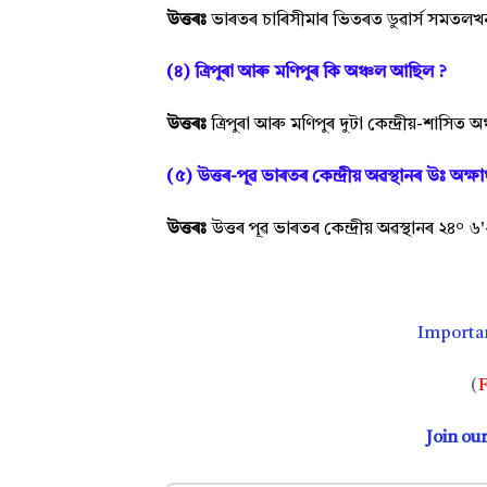
উত্তৰঃ
ভাৰতৰ চাৰিসীমাৰ ভিতৰত ডুৱাৰ্স সমতলখ
(৪) ত্ৰিপুৰা আৰু মণিপুৰ কি অঞ্চল আছিল ?
উত্তৰঃ
ত্ৰিপুৰা আৰু মণিপুৰ দুটা কেন্দ্ৰীয়-শাসিত
(৫) উত্তৰ-পূৱ ভাৰতৰ কেন্দ্ৰীয় অৱস্থানৰ উঃ অক্ষ
উত্তৰঃ
উত্তৰ পূৱ ভাৰতৰ কেন্দ্ৰীয় অৱস্থানৰ ২৪° ৬
Importa
(
F
Join ou