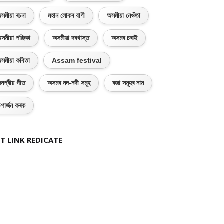
সমীয়া ৰচনা
মহান লোকৰ বাণী
অসমীয়া নেওঁতা
সমীয়া পঞ্জিকা
অসমীয়া দৰখাস্ত
অসমৰ চৰাই
সমীয়া কবিতা
Assam festival
নপ্ৰীয় গীত
অসমৰ নদ-নদী সমূহ
ৰজা সমূহৰ নাম
পাৰ্জন কৰক
T LINK REDICATE