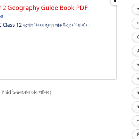
✕
 12 Geography Guide Book PDF
অ
es
স
lass 12 ভূগোল বিষয়ৰ প্ৰশ্ন আৰু উত্তৰ দিয়া হ'ব।
অ
ভ
Paid উত্তৰবোৰ চাব পাৰিব)
ব
ক
গ
ব