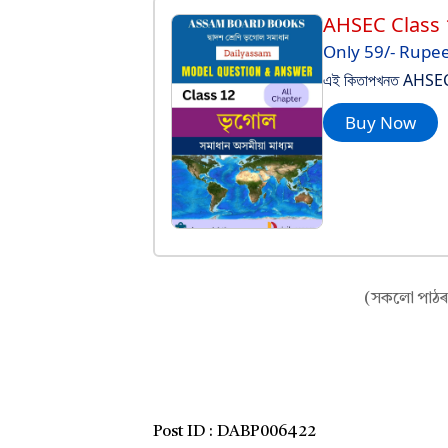
AHSEC Class
Only 59/- Rupe
এই কিতাপখনত AHSEC C
Buy Now
(সকলো পাঠৰ 
Post ID :
DABP006422