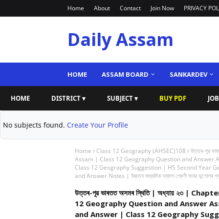
Home
About
Contact
Join Now
PRIVACY POL
Daily Assam
HOME
ASSAM BOARD
SANKARDEV
HOME
DISTRICT ▾
SUBJECT ▾
BUY PDF
JOB
No subjects found.
Create Your Profile
Home
Class 12 Geography (AHSEC)108
উত্তৰ-পূৱ ভ
Assam | Class 12 Geography Question and Answer 
Class 12 Geography Suggestion | HS Second Year Geogr
and Answer Notes | উচ্চতৰ মাধ্যমিক দ্বাদশ শ্ৰেণী মানৱ ভূগোলৰ প্ৰ
উত্তৰ-পূৱ ভাৰতত অসমৰ স্থিতি | অধ্যায় ২৩ | 
12 Geography Question and Answer As
and Answer | Class 12 Geography Suggest