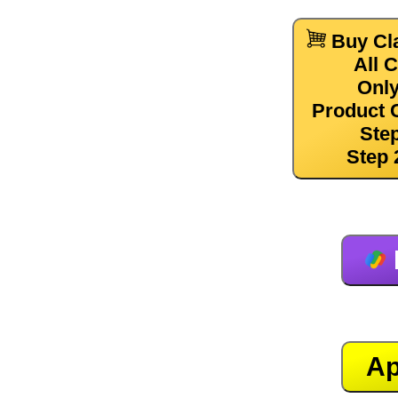
Buy Cl
All 
Only
Product 
Ste
Step 
Ap