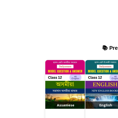
📚 Pr
Assamese
English