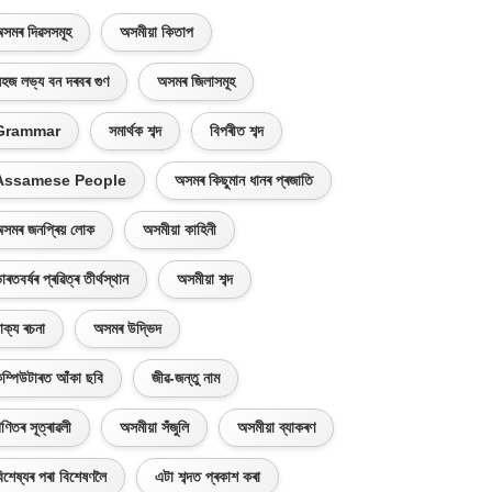
সমৰ দিৱসসমূহ
অসমীয়া কিতাপ
হজ লভ্য বন দৰবৰ গুণ
অসমৰ জিলাসমূহ
Grammar
সমাৰ্থক শব্দ
বিপৰীত শব্দ
Assamese People
অসমৰ কিছুমান ধানৰ প্ৰজাতি
সমৰ জনপ্ৰিয় লোক
অসমীয়া কাহিনী
াৰতবৰ্ষৰ প্ৰৱিত্ৰ তীৰ্থস্থান
অসমীয়া শব্দ
াক্য ৰচনা
অসমৰ উদ্ভিদ
ম্পিউটাৰত আঁকা ছবি
জীৱ-জন্তু নাম
ণিতৰ সূত্ৰাৱলী
অসমীয়া সঁজুলি
অসমীয়া ব্যাকৰণ
িশেষ্যৰ পৰা বিশেষণলৈ
এটা শব্দত প্ৰকাশ কৰা