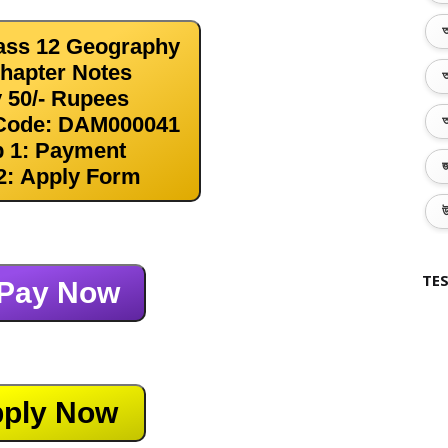
অ
ass 12 Geography
Chapter Notes
অ
 50/- Rupees
Code: DAM000041
অ
p 1: Payment
জ
2: Apply Form
উ
TES
Pay Now
ply Now