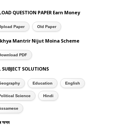
LOAD QUESTION PAPER Earn Money
Upload Paper
Old Paper
khya Mantrir Nijut Moina Scheme
Download PDF
L SUBJECT SOLUTIONS
Geography
Education
English
Political Science
Hindi
Assamese
ৰ অসম