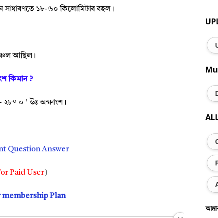
ন সাধাৰণতে ১৮-৬০ কিলোমিটাৰ বহল।
UP
 অঞ্চল আছিল।
Mu
াংশ কিমান ?
'- ২৮° ০
' উঃ অক্ষাংশ।
AL
nt Question Answer
or Paid User
)
r membership Plan
আমা