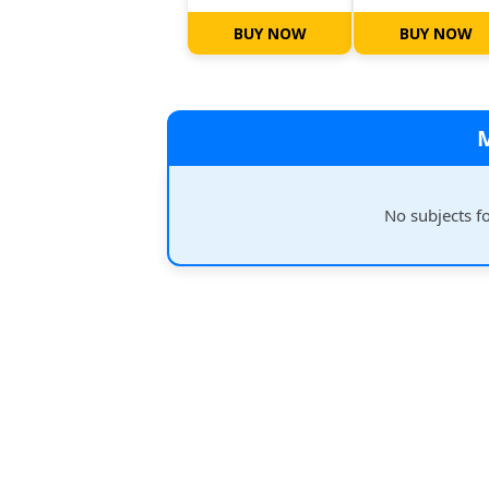
BUY NOW
BUY NOW
No subjects f