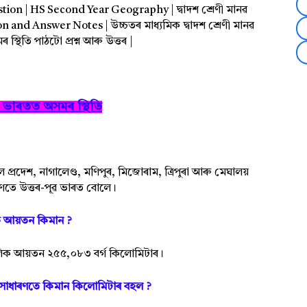
on | HS Second Year Geography | দ্বাদশ শ্ৰেণী মানৱ
and Answer Notes | উচ্চতৰ মাধ্যমিক দ্বাদশ শ্ৰেণী মানৱ
 স্থিতি পাঠটো প্ৰশ্ন আৰু উত্তৰ |
ৱ ভাৰতত অসমৰ স্থিতি
প্ৰদেশ, নাগালেণ্ড, মণিপুৰ, মিজোৰাম, ত্ৰিপুৰা আৰু মেঘালয়
তে উত্তৰ-পূৱ ভাৰত বোলে।
িক আয়তন কিমান ?
লিক আয়তন ২৫৫,০৮৩ বৰ্গ কিলোমিটাৰ।
সাধাৰণতে কিমান কিলোমিটাৰ বহল ?