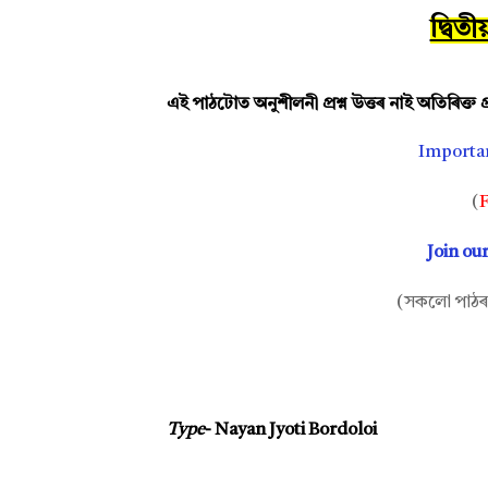
দ্বিত
এই পাঠটোত অনুশীলনী প্ৰশ্ন উত্তৰ নাই অতিৰিক্ত প্ৰ
Importa
(
F
Join ou
(সকলো পাঠৰ 
Type
- Nayan Jyoti Bordoloi