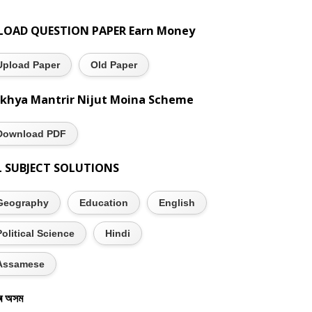
LOAD QUESTION PAPER Earn Money
Upload Paper
Old Paper
khya Mantrir Nijut Moina Scheme
Download PDF
L SUBJECT SOLUTIONS
Geography
Education
English
Political Science
Hindi
Assamese
ৰ অসম