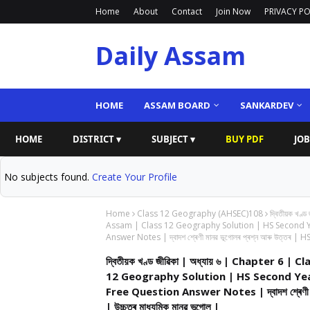
Home
About
Contact
Join Now
PRIVACY PO
Daily Assam
HOME
ASSAM BOARD
SANKARDEV
HOME
DISTRICT ▾
SUBJECT ▾
BUY PDF
JOB
No subjects found.
Create Your Profile
Home
Class 12 Geography (AHSEC)108
দ্বিতীয়ক খ
Assam | Class 12 Geography Solution | HS Second 
Answer Notes | দ্বাদশ শ্ৰেণী মানৱ ভূগোলৰ প্ৰশ্ন আৰু উত্তৰ |
দ্বিতীয়ক খণ্ড জীৱিকা | অধ্যায় ৬ | Chapter
12 Geography Solution | HS Second Ye
Free Question Answer Notes | দ্বাদশ শ্ৰেণী 
| উচ্চতৰ মাধ্যমিক মানৱ ভূগোল |