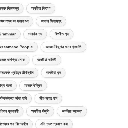
সমৰ দিৱসসমূহ
অসমীয়া কিতাপ
হজ লভ্য বন দৰবৰ গুণ
অসমৰ জিলাসমূহ
Grammar
সমাৰ্থক শব্দ
বিপৰীত শব্দ
Assamese People
অসমৰ কিছুমান ধানৰ প্ৰজাতি
সমৰ জনপ্ৰিয় লোক
অসমীয়া কাহিনী
াৰতবৰ্ষৰ প্ৰৱিত্ৰ তীৰ্থস্থান
অসমীয়া শব্দ
াক্য ৰচনা
অসমৰ উদ্ভিদ
ম্পিউটাৰত আঁকা ছবি
জীৱ-জন্তু নাম
ণিতৰ সূত্ৰাৱলী
অসমীয়া সঁজুলি
অসমীয়া ব্যাকৰণ
িশেষ্যৰ পৰা বিশেষণলৈ
এটা শব্দত প্ৰকাশ কৰা