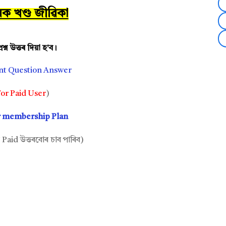
ীয়ক খণ্ড জীৱিকা
শ্ন উত্তৰ দিয়া হ'ব।
nt Question Answer
or Paid User
)
r membership Plan
Paid উত্তৰবোৰ চাব পাৰিব)