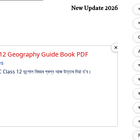
New Update 2026
অ
স
✕
 12 Geography Guide Book PDF
es
অ
lass 12 ভূগোল বিষয়ৰ প্ৰশ্ন আৰু উত্তৰ দিয়া হ'ব।
ভ
ব
ক
গ
ব