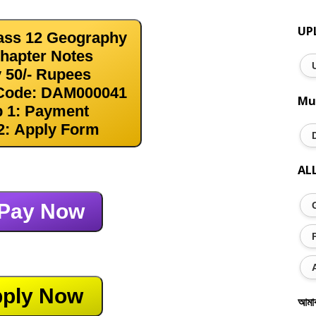
UP
ass 12 Geography
Chapter Notes
 50/- Rupees
Code: DAM000041
Mu
p 1: Payment
2: Apply Form
AL
Pay Now
ply Now
আমা