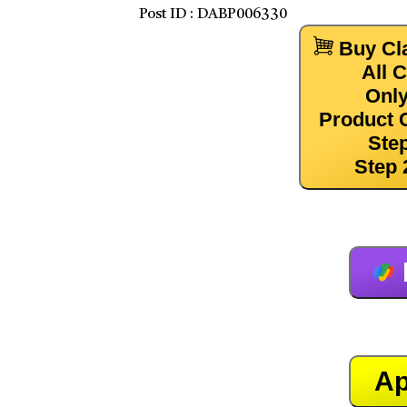
Post ID :
DABP006330
Buy Cl
All 
Only
Product 
Ste
Step 
Ap