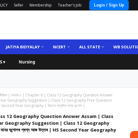
LICY
Seller
Membership
Teacher's Job
Login / Sign Up
JATIYA BIDYALAY
NCERT
ALL STATE
WB SOLUTI
S ▾
Nursing
ণ্ড জীৱিকা | অধ্যায় ৬ | Chapter 6 | Class 12 Geography Question Answer
Year Geography Suggestion | Class 12 Geography Free Question
 HS Second Year Geography | উচ্চতৰ মাধ্যমিক মানৱ ভূগোল |
 6 | Class 12 Geography Question Answer Assam | Class
ar Geography Suggestion | Class 12 Geography
মানৱ ভূগোলৰ প্ৰশ্ন আৰু উত্তৰ | HS Second Year Geography