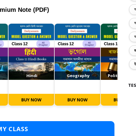
emium Note (PDF)
অ
অ
অ
জ
উ
Hindi
Geography
Political Scie
TES
BUY NOW
BUY NOW
BUY NOW
MY CLASS