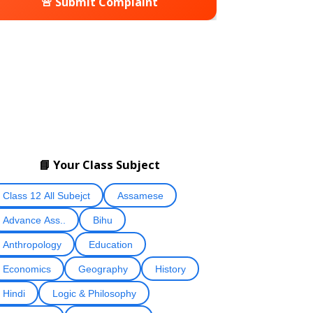
🚨 Submit Complaint
📘 Your Class Subject
Class 12 All Subejct
Assamese
Advance Ass..
Bihu
Anthropology
Education
Economics
Geography
History
Hindi
Logic & Philosophy