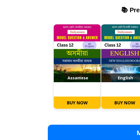
📚 Pr
Assamese
English
BUY NOW
BUY NOW