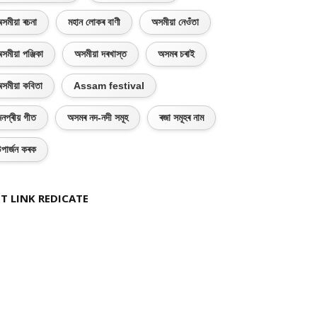
সমীয়া ৰচনা
মহান লোকৰ বাণী
অসমীয়া নেওঁতা
সমীয়া পঞ্জিকা
অসমীয়া দৰখাস্ত
অসমৰ চৰাই
সমীয়া কবিতা
Assam festival
নপ্ৰীয় গীত
অসমৰ নদ-নদী সমূহ
ৰজা সমূহৰ নাম
পাৰ্জন কৰক
nce
Economics
Alternative English
History
T LINK REDICATE
BUY NOW
BUY NOW
BUY NO