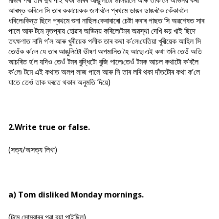
মাজৰ পৰা তাৰ দুখ পাই থকা ভৰিৰ আঙুলিটো উলিয়ালে আৰু তাক লৈ অভিনয় কৰা
আৰম্ভ কৰিলে সি তাৰ ককায়েকক জগাবলৈ প্ৰথমে ডাঙৰ ডাঙৰকৈ কেঁকাবলৈ
ধৰিলে৷কিন্ত ছিদে প্ৰথমে শুনা নাছিল৷কেবাবাৰো চেষ্টা কৰাৰ পাছত সি অৱশেষত সাৰ
পালে আৰু টমে মৃতপ্ৰায় হোৱাৰ অভিনয় কৰিলে৷টমৰ অৱস্থা দেখি ভয় খাই ছিদে
তৎক্ষণাত নামি গ’ল আৰু খুৰীয়েক পলীক তাৰ কথা ক’লে৷যেতিয়া খুৰীয়েক আহিল সি
তেওঁক ক’লে যে তাৰ আঙুলিটো ভীষণ অপমানিত হৈ আছে৷এই কথা শুনি তেওঁ অতি
আচৰিত হ’ল যদিও তেওঁ টমৰ বুদ্ধিটো বুজি পালে৷তেওঁ টমক আচল কথাটো ক’বলৈ
ক’লে৷ টমে এই কথাত অলপ লাজ পালে আৰু সি তাৰ লৰি থকা দাঁতটোৰ কথা ক’লে
যাতে তেওঁ তাক ঘৰতে থকাৰ অনুমতি দিয়ে)
2.Write true or false.
(সত্য/অসত্য লিখা)
a) Tom disliked Monday mornings.
(টমে সোমবাৰৰ পুৱা বয়া পাইছিল)