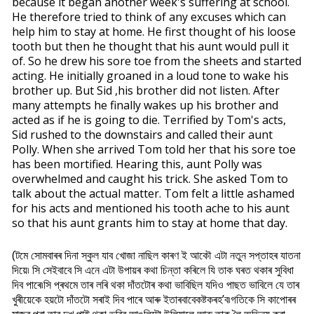
because it began another week's suffering at school.
He therefore tried to think of any excuses which can
help him to stay at home. He first thought of his loose
tooth but then he thought that his aunt would pull it
of. So he drew his sore toe from the sheets and started
acting. He initially groaned in a loud tone to wake his
brother up. But Sid ,his brother did not listen. After
many attempts he finally wakes up his brother and
acted as if he is going to die. Terrified by Tom's acts,
Sid rushed to the downstairs and called their aunt
Polly. When she arrived Tom told her that his sore toe
has been mortified. Hearing this, aunt Polly was
overwhelmed and caught his trick. She asked Tom to
talk about the actual matter. Tom felt a little ashamed
for his acts and mentioned his tooth ache to his aunt
so that his aunt grants him to stay at home that day.
(টমে সোমবাৰৰ দিনা স্কুল যাব খোজা নাছিল কাৰণ ই আকৌ এটা নতুন সপ্তাহৰ যাতনা
দিয়ে৷ সি সেইবাবে সি এনে এটা উপায়ৰ কথা চিন্তা কৰিলে যি তাক ঘৰত থকাৰ সুবিধা
দিব পাৰে৷সি প্ৰথমে তাৰ লৰি থকা দাঁতটোৰ কথা ভাবিছিল যদিও পাছত ভাবিলে যে তাৰ
খুৰীয়েকে হয়টো দাঁতটো সৰাই দিব পাৰে আৰু ইতাৰবাবেকষ্টকৰহ’ব৷গতিকে সি কাপোৰৰ