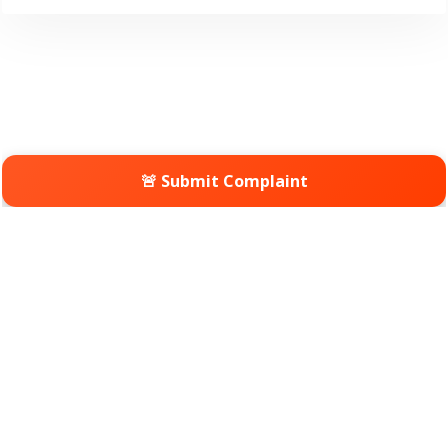
🚨 Submit Complaint