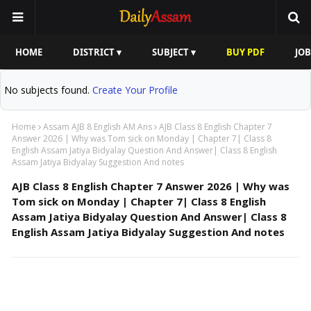
HOME
DISTRICT ▾
SUBJECT ▾
BUY PDF
JOB
No subjects found.
Create Your Profile
Home
Assam AJB 8 English AM Ans
AJB Class 8 English Chapter 7
Answer 2026 | Why was Tom sick on Monday | Chapter 7| Class 8
English Assam Jatiya Bidyalay Question And Answer| Class 8 English
Assam Jatiya Bidyalay Suggestion And notes
AJB Class 8 English Chapter 7 Answer 2026 | Why was
Tom sick on Monday | Chapter 7| Class 8 English
Assam Jatiya Bidyalay Question And Answer| Class 8
English Assam Jatiya Bidyalay Suggestion And notes