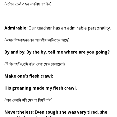
(বৰ্তমান তেওঁ এজন ভাৰতীয় নাগৰিক)
Admirable:
Our teacher has an admirable personality.
(আমাৰ শিক্ষকজনৰ এক আদৰণীয় ব্যক্তিত্ব আছে)
By and by:
By the by, tell me where are you going?
(যি কি নহওঁক,তুমি ক’লৈ যোৱা মোক কোৱাচোন)
Make one's flesh crawl:
His groaning made my flesh crawl.
(তাক কেকনি শুনি মোৰ গা শিয়ৰি গ’ল)
Nevertheless: Even tough she was very tired, she