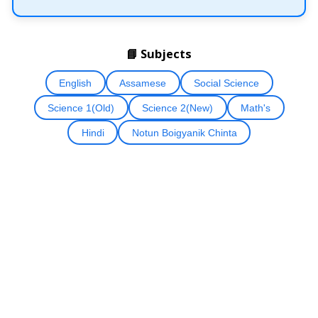
📘 Subjects
English
Assamese
Social Science
Science 1(Old)
Science 2(New)
Math's
Hindi
Notun Boigyanik Chinta