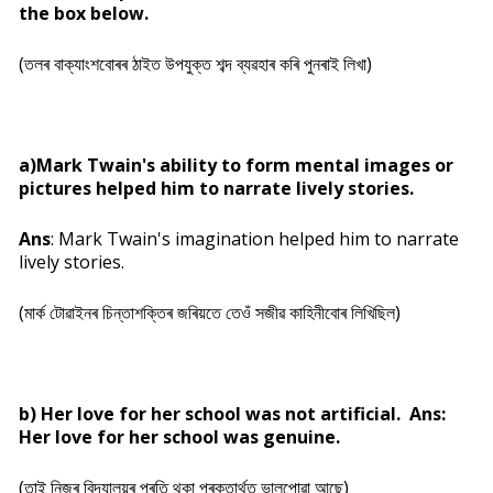
the box below.
(তলৰ বাক্যাংশবোৰৰ ঠাইত উপযুক্ত শব্দ ব্যৱহাৰ কৰি পুনৰাই লিখা)
a)Mark Twain's ability to form mental images or
pictures helped him to narrate lively stories.
Ans
: Mark Twain's imagination helped him to narrate
lively stories.
(মাৰ্ক টোৱাইনৰ চিন্তাশক্তিৰ জৰিয়তে তেওঁ সজীৱ কাহিনীবোৰ লিখিছিল)
b) Her love for her school was not artificial. Ans:
Her love for her school was genuine.
(তাই নিজৰ বিদ্যালয়ৰ প্ৰতি থকা প্ৰকৃতাৰ্থত ভালপোৱা আছে)