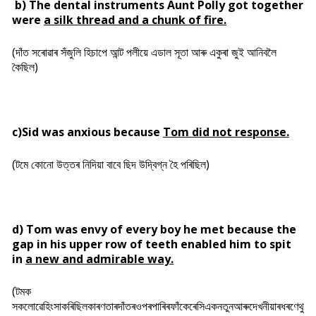
b) The dental instruments Aunt Polly got together
were
a silk thread and a chunk of fire.
(দাঁত সৰোৱাৰ সঁজুলি হিচাপে আন্ট পলীয়ে এডাল সূতা আৰু একুৰা জুই আনিবলৈ
কৈছিল)
c)Sid was anxious because
Tom did not response.
(টমে কোনো উত্তৰ নিদিয়া বাবে ছিদ উদ্বিগ্ন হৈ পৰিছিল)
d) Tom was envy of every boy he met because the
gap in his upper row of teeth enabled him to spit
in
a
new and admirable way.
(টমক
সকলোৱেহিংসাকৰিছিলকাৰণতাৰদাঁতৰওপৰপাৰিৰফাঁকেৰেসিএকনতুনআৰুদেখনীয়াৰধৰণেথু