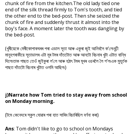
chunk of fire from the kitchen.The old lady tied one
end of the silk thread firmly to Tom's tooth, and tied
the other end to the bed-post. Then she seized the
chunk of fire and suddenly thrust it almost into the
boy's face. A moment later the tooth was dangling by
the bed-post.
(খুৰীয়েকে মেৰীকোপাকঘৰৰ পৰা এডাল সূতা আৰু একুৰা জুই আনিবলৈ ক’লে৷বুঢ়ী
মানুহগৰাকীয়ে সূতাডালৰ এটা মূৰ টমৰ দাঁতটোত আৰু আনটো বিচনাৰ খুটা এটাত বান্ধি
দিলে৷তাক পাছত তেওঁ জুইকুৰা ল’লে আৰু হঠাৎ টমৰ মূখৰ ওচৰলৈ লৈ গ’ল৷এক মুহূৰ্তক
পাছত দাঁতটো বিচনাৰ খুটাত ওলমি আছিল৷)
j)Narrate how Tom tried to stay away from
school
on Monday morning.
(টমে কেনেদৰে স্কুল যোৱাৰ পৰা হাত সাৰিব বিচাৰিছিল বৰ্ণনা কৰা)
Ans
: Tom didn't like to go to school on Mondays