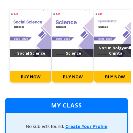
Notun boigyanik
Social Science
Science
Chinta
BUY NOW
BUY NOW
BUY NOW
MY CLASS
No subjects found.
Create Your Profile