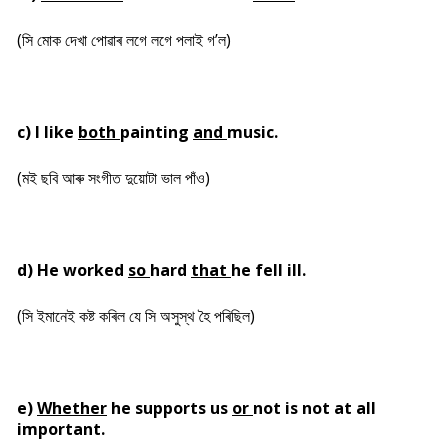
(সি মোক দেখা পোৱাৰ লগে লগে পলাই গ’ল)
c) I like
both
painting
and
music.
(মই ছবি আৰু সংগীত দুয়োটা ভাল পাঁও)
d) He worked
so
hard
that
he fell ill.
(সি ইমানেই কষ্ট কৰিল যে সি অসুস্থ হৈ পৰিছিল)
e)
Whether
he supports us
or
not is not at all
important.