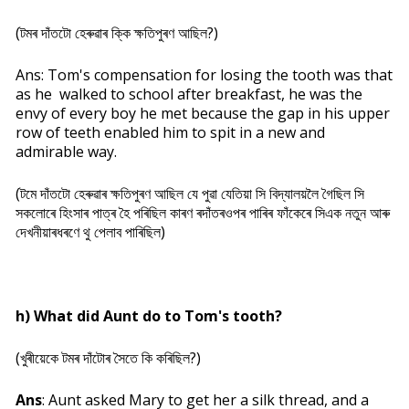
(টমৰ দাঁতটো হেৰুৱাৰ ক্কি ক্ষতিপুৰণ আছিল?)
Ans: Tom's compensation for losing the tooth was that
as he walked to school after breakfast, he was the
envy of every boy he met because the gap in his upper
row of teeth enabled him to spit in a new and
admirable way.
(টমে দাঁতটো হেৰুৱাৰ ক্ষতিপুৰণ আছিল যে পুৱা যেতিয়া সি বিদ্যালয়লৈ গৈছিল সি
সকলোৰে হিংসাৰ পাত্ৰ হৈ পৰিছিল কাৰণ ৰদাঁতৰওপৰ পাৰিৰ ফাঁকেৰে সিএক নতুন আৰু
দেখনীয়াৰধৰণে থু পেলাব পাৰিছিল)
h) What did Aunt do to Tom's tooth?
(খুৰীয়েকে টমৰ দাঁটোৰ সৈতে কি কৰিছিল?)
Ans
: Aunt asked Mary to get her a silk thread, and a