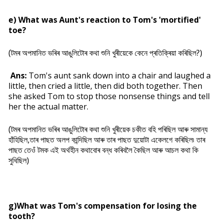
e) What was Aunt's reaction to Tom's 'mortified'
toe?
(টমৰ অপমানিত ভৰিৰ আঙুলিটোৰ কথা শুনি খুৰীয়েকে কেনে প্ৰতিক্ৰিয়া কৰিছিল?)
Ans:
Tom's aunt sank down into a chair and laughed a
little, then cried a little, then did both together. Then
she asked Tom to stop those nonsense things and tell
her the actual matter.
(টমৰ অপমানিত ভৰিৰ আঙুলিটোৰ কথা শুনি খুৰীয়েক চকীত বহি পৰিছিল আৰু সামান্য
হাঁহিছিল,তাৰ পাছত অলপ কান্দিছিল আৰু তাৰ পাছত দুয়োটা একেলগে কৰিছিল৷ তাৰ
পাছত তেওঁ টমক এই অৰ্থহীন কথাবোৰ বন্ধ কৰিবলৈ কৈছিল আৰু আচল কথা কি
সুধিছিল)
g)What was Tom's compensation for losing the
tooth?