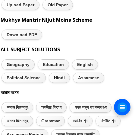
Upload Paper
Old Paper
Mukhya Mantrir Nijut Moina Scheme
Download PDF
ALL SUBJECT SOLUTIONS
Geography
Education
English
Political Science
Hindi
Assamese
আমাৰ অসম
অসমৰ দিৱসসমূহ
অসমীয়া কিতাপ
সহজ লভ্য বন দৰবৰ গুণ
অসমৰ জিলাসমূহ
Grammar
সমাৰ্থক শব্দ
বিপৰীত শব্দ
Assamese People
অসমৰ কিছুমান ধানৰ প্ৰজাতি