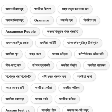
অসমৰ দিৱসসমূহ
অসমীয়া কিতাপ
সহজ লভ্য বন দৰবৰ গুণ
অসমৰ জিলাসমূহ
Grammar
সমাৰ্থক শব্দ
বিপৰীত শব্দ
Assamese People
অসমৰ কিছুমান ধানৰ প্ৰজাতি
অসমৰ জনপ্ৰিয় লোক
অসমীয়া কাহিনী
ভাৰতবৰ্ষৰ প্ৰৱিত্ৰ তীৰ্থস্থান
অসমীয়া শব্দ
বাক্য ৰচনা
অসমৰ উদ্ভিদ
কম্পিউটাৰত আঁকা ছবি
জীৱ-জন্তু নাম
গণিতৰ সূত্ৰাৱলী
অসমীয়া সঁজুলি
অসমীয়া ব্যাকৰণ
বিশেষ্যৰ পৰা বিশেষণলৈ
এটা শব্দত প্ৰকাশ কৰা
অসমীয়া ৰচনা
মহান লোকৰ বাণী
অসমীয়া নেওঁতা
অসমীয়া পঞ্জিকা
অসমীয়া দৰখাস্ত
অসমৰ চৰাই
অসমীয়া কবিতা
Assam festival
জনপ্ৰীয় গীত
অসমৰ নদ-নদী সমূহ