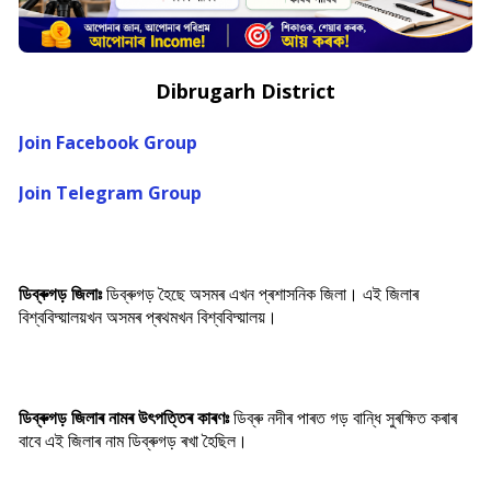
Dibrugarh District
Join Facebook Group
Join Telegram Group
ডিব্ৰুগড় জিলাঃ
ডিব্ৰুগড় হৈছে অসমৰ এখন প্ৰশাসনিক জিলা। এই জিলাৰ
বিশ্ববিদ্য়ালয়খন অসমৰ প্ৰথমখন বিশ্ববিদ্য়ালয়।
ডিব্ৰুগড় জিলাৰ নামৰ উৎপত্তিৰ কাৰণঃ
ডিব্ৰু নদীৰ পাৰত গড় বান্ধি সুৰক্ষিত কৰাৰ
বাবে এই জিলাৰ নাম ডিব্ৰুগড় ৰখা হৈছিল।