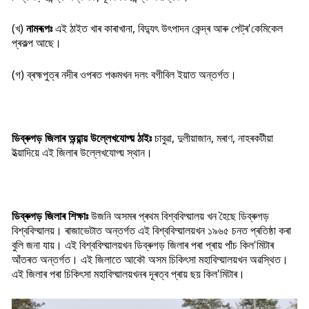
(খ)
নামৰূপঃ
এই ঠাইত খাৰ কাৰাখানা, বিদ্যুৎ উৎপাদন কেন্দ্ৰ আৰু পেট্ৰ'কেমিকেল
প্ৰকল্প আছে।
(গ) ব্ৰহ্মপুত্ৰ নদীৰ ওপৰত পঞ্চমখন দলং বগীবিল ইয়াত অন্তৰ্গত।
ডিব্ৰুগড় জিলাৰ অন্য়ান্য় উল্লেখযোগ্য় ঠাইঃ
চাবুৱা, দুলীয়াজান, মৰাণ, নাহৰকটীয়া
ইত্য়াদিয়ে এই জিলাৰ উল্লেখযোগ্য় স্থান।
ডিব্ৰুগড় জিলাৰ শিক্ষাঃ
উজনি অসমৰ প্ৰথম বিশ্ববিদ্য়ালয় খন হৈছে ডিব্ৰুগড়
বিশ্ববিদ্য়ালয়। ৰাজাভেটাত অন্তৰ্গত এই বিশ্ববিদ্য়ালয়খন ১৯৬৫ চনত প্ৰতিষ্ঠা কৰা
বুলি জনা যায়। এই বিশ্ববিদ্য়ালয়খন ডিব্ৰুগড় জিলাৰ পৰা প্ৰায় পাঁচ কিল'মিটাৰ
আঁতৰত অন্তৰ্গত। এই জিলাতে আকৌ অসম চিকিৎসা মহাবিদ্য়ালয়খন অৱস্থিত।
এই জিলাৰ পৰা চিকিৎসা মহাবিদ্য়ালয়খনৰ দূৰত্ব প্ৰায় ছয় কিল'মিটাৰ।