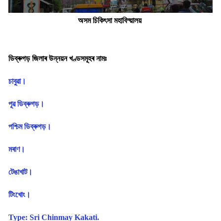
অসম চিকি
ৎসা মহাবিদ্য়ালয়
ডিব্ৰুগড় জিলাৰ উন্নয়ন খণ্ডসমূহৰ নামঃ
চাবুৱা।
পূৱ ডিব্ৰুগড়।
পশ্চিম ডিব্ৰুগড়।
মৰাণ।
টেঙাখাট।
টিংখোং।
Type: Sri Chinmay Kakati.