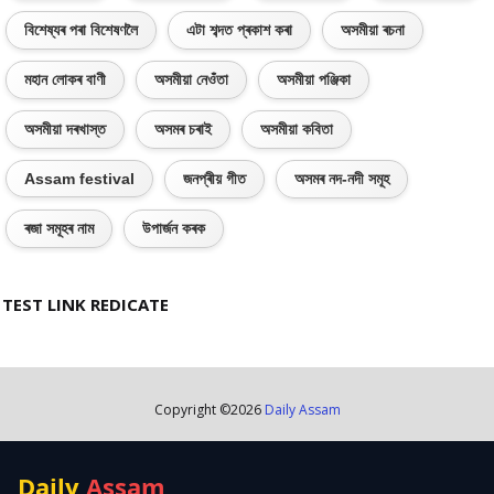
বিশেষ্যৰ পৰা বিশেষণলৈ
এটা শব্দত প্ৰকাশ কৰা
অসমীয়া ৰচনা
মহান লোকৰ বাণী
অসমীয়া নেওঁতা
অসমীয়া পঞ্জিকা
অসমীয়া দৰখাস্ত
অসমৰ চৰাই
অসমীয়া কবিতা
Assam festival
জনপ্ৰীয় গীত
অসমৰ নদ-নদী সমূহ
ৰজা সমূহৰ নাম
উপাৰ্জন কৰক
TEST LINK REDICATE
Copyright ©
2026
Daily Assam
Daily
Assam