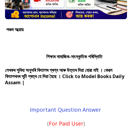
পঞ্চম অধ্য়ায়
শিক্ষাৰ সামাজিক-সাংস্কৃতিক পৰিস্থিতি
লেখকৰ সুবিধা অনুসৰি কিতাপৰ প্ৰশ্ন আৰু উত্তৰ দিয়া হোৱা নাই । কেৱল
কিতাপখনৰ সূচী প্ৰত্ৰ হে দিয়া হৈছে । Click to Model Books Daily
Assam |
Important Question Answer
(
For Paid User
)