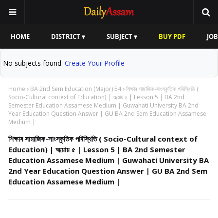
HOME
DISTRICT ▾
SUBJECT ▾
BUY PDF
JOB
No subjects found.
Create Your Profile
Home
BA 2nd Sem Education (Major) 54
শিক্ষাৰ সামাজিক-সাংস্কৃতিক পৰিস্থিতি (
Socio-Cultural context of Education) | অধ্য়ায় ৫ | Lesson 5 | BA 2nd
Semester Education Assamese Medium | Guwahati University BA 2nd
Year Education Question Answer | GU BA 2nd Sem Education Assamese
Medium |
শিক্ষাৰ সামাজিক-সাংস্কৃতিক পৰিস্থিতি ( Socio-Cultural context of
Education) | অধ্য়ায় ৫ | Lesson 5 | BA 2nd Semester
Education Assamese Medium | Guwahati University BA
2nd Year Education Question Answer | GU BA 2nd Sem
Education Assamese Medium |