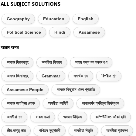
ALL SUBJECT SOLUTIONS
Geography
Education
English
Political Science
Hindi
Assamese
আমাৰ অসম
অসমৰ দিৱসসমূহ
অসমীয়া কিতাপ
সহজ লভ্য বন দৰবৰ গুণ
অসমৰ জিলাসমূহ
Grammar
সমাৰ্থক শব্দ
বিপৰীত শব্দ
Assamese People
অসমৰ কিছুমান ধানৰ প্ৰজাতি
অসমৰ জনপ্ৰিয় লোক
অসমীয়া কাহিনী
ভাৰতবৰ্ষৰ প্ৰৱিত্ৰ তীৰ্থস্থান
অসমীয়া শব্দ
বাক্য ৰচনা
অসমৰ উদ্ভিদ
কম্পিউটাৰত আঁকা ছবি
জীৱ-জন্তু নাম
গণিতৰ সূত্ৰাৱলী
অসমীয়া সঁজুলি
অসমীয়া ব্যাকৰণ