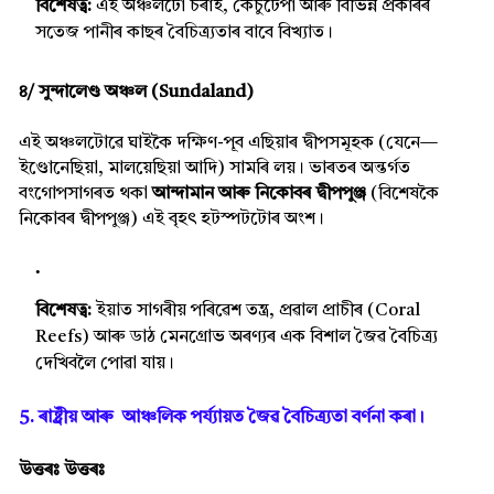
বিশেষত্ব:
এই অঞ্চলটো চৰাই, কেঁচুটেপা আৰু বিভিন্ন প্ৰকাৰৰ
সতেজ পানীৰ কাছৰ বৈচিত্ৰ্যতাৰ বাবে বিখ্যাত।
৪/ সুন্দালেণ্ড অঞ্চল (Sundaland)
এই অঞ্চলটোৱে ঘাইকৈ দক্ষিণ-পূব এছিয়াৰ দ্বীপসমূহক (যেনে—
ইণ্ডোনেছিয়া, মালয়েছিয়া আদি) সামৰি লয়। ভাৰতৰ অন্তৰ্গত
বংগোপসাগৰত থকা
আন্দামান আৰু নিকোবৰ দ্বীপপুঞ্জ
(বিশেষকৈ
নিকোবৰ দ্বীপপুঞ্জ) এই বৃহৎ হটস্পটটোৰ অংশ।
বিশেষত্ব:
ইয়াত সাগৰীয় পৰিৱেশ তন্ত্ৰ, প্ৰৱাল প্ৰাচীৰ (Coral
Reefs) আৰু ডাঠ মেনগ্ৰোভ অৰণ্যৰ এক বিশাল জৈৱ বৈচিত্ৰ্য
দেখিবলৈ পোৱা যায়।
5. ৰাষ্ট্ৰীয় আৰু আঞ্চলিক পৰ্য্যায়ত জৈৱ বৈচিত্ৰ্যতা বৰ্ণনা কৰা।
উত্তৰঃ
উত্তৰঃ