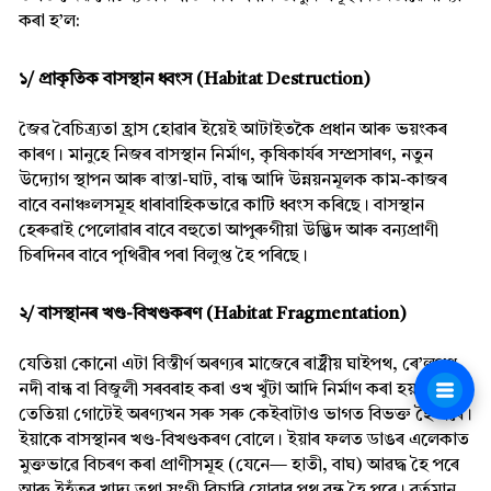
কৰা হ’ল:
১/ প্ৰাকৃতিক বাসস্থান ধ্বংস (Habitat Destruction)
জৈৱ বৈচিত্ৰ্যতা হ্ৰাস হোৱাৰ ইয়েই আটাইতকৈ প্ৰধান আৰু ভয়ংকৰ
কাৰণ। মানুহে নিজৰ বাসস্থান নিৰ্মাণ, কৃষিকাৰ্যৰ সম্প্ৰসাৰণ, নতুন
উদ্যোগ স্থাপন আৰু ৰাস্তা-ঘাট, বান্ধ আদি উন্নয়নমূলক কাম-কাজৰ
বাবে বনাঞ্চলসমূহ ধাৰাবাহিকভাৱে কাটি ধ্বংস কৰিছে। বাসস্থান
হেৰুৱাই পেলোৱাৰ বাবে বহুতো আপুৰুগীয়া উদ্ভিদ আৰু বন্যপ্ৰাণী
চিৰদিনৰ বাবে পৃথিৱীৰ পৰা বিলুপ্ত হৈ পৰিছে।
২/ বাসস্থানৰ খণ্ড-বিখণ্ডকৰণ (Habitat Fragmentation)
যেতিয়া কোনো এটা বিস্তীৰ্ণ অৰণ্যৰ মাজেৰে ৰাষ্ট্ৰীয় ঘাইপথ, ৰে’লপথ,
নদী বান্ধ বা বিজুলী সৰবৰাহ কৰা ওখ খুঁটা আদি নিৰ্মাণ কৰা হয়,
তেতিয়া গোটেই অৰণ্যখন সৰু সৰু কেইবাটাও ভাগত বিভক্ত হৈ পৰে।
ইয়াকে বাসস্থানৰ খণ্ড-বিখণ্ডকৰণ বোলে। ইয়াৰ ফলত ডাঙৰ এলেকাত
মুক্তভাৱে বিচৰণ কৰা প্ৰাণীসমূহ (যেনে— হাতী, বাঘ) আৱদ্ধ হৈ পৰে