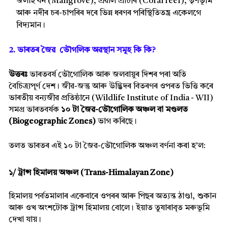
জলাহ বন (Mangrove), প্ৰৱাল প্ৰাচীৰ (Coral reef), তৃণভূমি
আৰু নদীৰ চৰ-চাপৰিৰ দৰে ভিন্ন ধৰণৰ পৰিস্থিতিতন্ত্ৰ একেলগে
বিদ্যমান।
2. ভাৰতৰ জৈৱ ভৌগলিক অৱস্থান সমূহ কি কি?
উত্তৰঃ
ভাৰতবৰ্ষ ভৌগোলিক আৰু জলবায়ুৰ দিশৰ পৰা অতি
বৈচিত্ৰ্যপূৰ্ণ দেশ। জীৱ-জন্তু আৰু উদ্ভিদৰ বিতৰণৰ ওপৰত ভিত্তি কৰে
ভাৰতীয় বন্যজীৱ প্ৰতিষ্ঠানে (Wildlife Institute of India - WII)
সমগ্ৰ ভাৰতবৰ্ষক
১০ টা জৈৱ-ভৌগোলিক অঞ্চল বা মণ্ডলত
(Biogeographic Zones)
ভাগ কৰিছে।
তলত ভাৰতৰ এই ১০ টা জৈৱ-ভৌগোলিক অঞ্চল বৰ্ণনা কৰা হ’ল:
১/ ট্ৰান্স হিমালয় অঞ্চল (Trans-Himalayan Zone)
হিমালয় পৰ্বতমালাৰ একেবাৰে ওপৰৰ আৰু পিছৰ অত্যন্ত ঠাণ্ডা, শুকান
আৰু ওখ অংশটোক ট্ৰান্স হিমালয় বোলে। ইয়াত তুষাৰাবৃত মৰুভূমি
দেখা যায়।