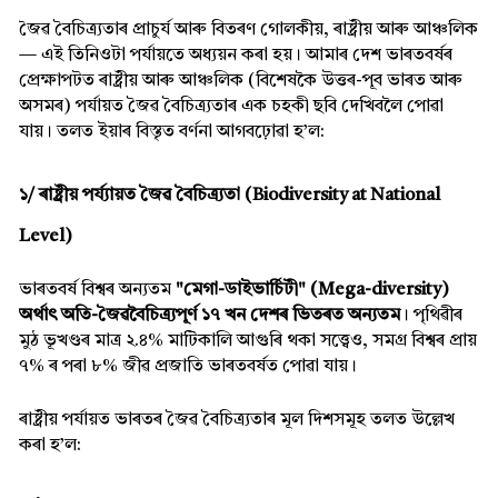
জৈৱ বৈচিত্ৰ্যতাৰ প্ৰাচুৰ্য আৰু বিতৰণ গোলকীয়, ৰাষ্ট্ৰীয় আৰু আঞ্চলিক
— এই তিনিওটা পৰ্যায়তে অধ্যয়ন কৰা হয়। আমাৰ দেশ ভাৰতবৰ্ষৰ
প্ৰেক্ষাপটত ৰাষ্ট্ৰীয় আৰু আঞ্চলিক (বিশেষকৈ উত্তৰ-পূব ভাৰত আৰু
অসমৰ) পৰ্যায়ত জৈৱ বৈচিত্ৰ্যতাৰ এক চহকী ছবি দেখিবলৈ পোৱা
যায়। তলত ইয়াৰ বিস্তৃত বৰ্ণনা আগবঢ়োৱা হ’ল:
১/ ৰাষ্ট্ৰীয় পৰ্য্যায়ত জৈৱ বৈচিত্ৰ্যতা (Biodiversity at National
Level)
ভাৰতবৰ্ষ বিশ্বৰ অন্যতম
"মেগা-ডাইভাৰ্চিটী" (Mega-diversity)
অৰ্থাৎ অতি-জৈৱবৈচিত্ৰ্যপূৰ্ণ ১৭ খন দেশৰ ভিতৰত অন্যতম
। পৃথিৱীৰ
মুঠ ভূখণ্ডৰ মাত্ৰ ২.৪% মাটিকালি আগুৰি থকা সত্ত্বেও, সমগ্ৰ বিশ্বৰ প্ৰায়
৭% ৰ পৰা ৮% জীৱ প্ৰজাতি ভাৰতবৰ্ষত পোৱা যায়।
ৰাষ্ট্ৰীয় পৰ্যায়ত ভাৰতৰ জৈৱ বৈচিত্ৰ্যতাৰ মূল দিশসমূহ তলত উল্লেখ
কৰা হ’ল: