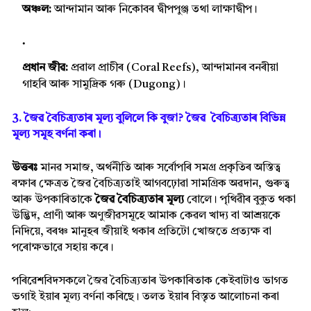
অঞ্চল:
আন্দামান আৰু নিকোবৰ দ্বীপপুঞ্জ তথা লাক্ষাদ্বীপ।
প্ৰধান জীৱ:
প্ৰৱাল প্ৰাচীৰ (Coral Reefs), আন্দামানৰ বনৰীয়া
গাহৰি আৰু সামুদ্ৰিক গৰু (Dugong)।
3. জৈৱ বৈচিত্ৰ্যতাৰ মূল্য বুলিলে কি বুজা? জৈৱ বৈচিত্ৰ্যতাৰ বিভিন্ন
মূল্য সমূহ বৰ্ণনা কৰা।
উত্তৰঃ
মানৱ সমাজ, অৰ্থনীতি আৰু সৰ্বোপৰি সমগ্ৰ প্ৰকৃতিৰ অস্তিত্ব
ৰক্ষাৰ ক্ষেত্ৰত জৈৱ বৈচিত্ৰ্যতাই আগবঢ়োৱা সামগ্ৰিক অৱদান, গুৰুত্ব
আৰু উপকাৰিতাকে
জৈৱ বৈচিত্ৰ্যতাৰ মূল্য
বোলে। পৃথিৱীৰ বুকুত থকা
উদ্ভিদ, প্ৰাণী আৰু অণুজীৱসমূহে আমাক কেৱল খাদ্য বা আশ্ৰয়কে
নিদিয়ে, বৰঞ্চ মানুহৰ জীয়াই থকাৰ প্ৰতিটো খোজতে প্ৰত্যক্ষ বা
পৰোক্ষভাৱে সহায় কৰে।
পৰিৱেশবিদসকলে জৈৱ বৈচিত্ৰ্যতাৰ উপকাৰিতাক কেইবাটাও ভাগত
ভগাই ইয়াৰ মূল্য বৰ্ণনা কৰিছে। তলত ইয়াৰ বিস্তৃত আলোচনা কৰা