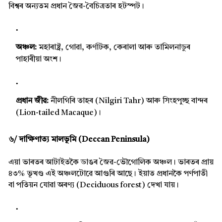
বিশ্বৰ অন্যতম প্ৰধান জৈৱ-বৈচিত্ৰতাৰ হটস্পট।
অঞ্চল:
মহাৰাষ্ট্ৰ, গোৱা, কৰ্ণাটক, কেৰালা আৰু তামিলনাডুৰ
পাহাৰীয়া অংশ।
প্ৰধান জীৱ:
নীলগিৰি তাহৰ (Nilgiri Tahr) আৰু সিংহপুচ্ছ বান্দৰ
(Lion-tailed Macaque)।
৬/ দাক্ষিণাত্য মালভূমি (Deccan Peninsula)
এয়া ভাৰতৰ আটাইতকৈ ডাঙৰ জৈৱ-ভৌগোলিক অঞ্চল। ভাৰতৰ প্ৰায়
৪৩% ভূখণ্ড এই অঞ্চলটোৱে আগুৰি আছে। ইয়াত প্ৰধানকৈ পৰ্ণপাতী
বা পতিয়ন যোৱা অৰণ্য (Deciduous forest) দেখা যায়।