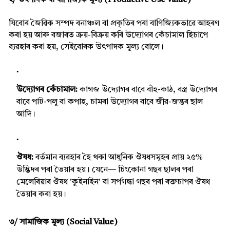
২/ উৎপাদক বা বাণিজ্যিক মূল্য (Productive Use Value)
যিবোৰ জৈৱিক সম্পদ বনাঞ্চল বা প্ৰকৃতিৰ পৰা বাণিজ্যিকভাৱে আহৰণ
কৰা হয় আৰু বজাৰত ক্ৰয়-বিক্ৰয় কৰি উদ্যোগৰ কেঁচামাল হিচাপে
ব্যৱহাৰ কৰা হয়, সেইবোৰক উৎপাদক মূল্য বোলে।
উদ্যোগৰ কেঁচামাল:
কাগজ উদ্যোগৰ বাবে বাঁহ-কাঠ, বস্ত্ৰ উদ্যোগৰ
বাবে পাট-পলু বা কপাহ, চামৰা উদ্যোগৰ বাবে জীৱ-জন্তুৰ ছাল
আদি।
ঔষধ:
বৰ্তমান ব্যৱহাৰ হৈ থকা আধুনিক ঔষধসমূহৰ প্ৰায় ২৫%
উদ্ভিদৰ পৰা তৈয়াৰ হয়। যেনে— চিংকোনা গছৰ ছালৰ পৰা
মেলেৰিয়াৰ ঔষধ 'কুইনাইন' বা সৰ্পগন্ধা গছৰ পৰা ৰক্তচাপৰ ঔষধ
তৈয়াৰ কৰা হয়।
৩/ সামাজিক মূল্য (Social Value)