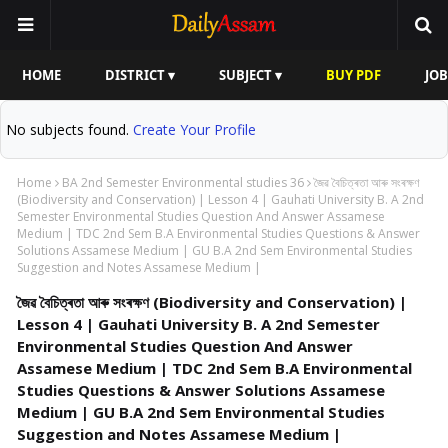
HOME
DISTRICT ▾
SUBJECT ▾
BUY PDF
JOB
No subjects found.
Create Your Profile
Home
BA 2nd Semester Environmental studies 36
জৈৱ বৈচিত্ৰতা আৰু সংৰক্ষণ
(Biodiversity and Conservation) | Lesson 4 | Gauhati University B. A 2nd
Semester Environmental Studies Question And Answer Assamese
Medium | TDC 2nd Sem B.A Environmental Studies Questions & Answer
Solutions Assamese Medium | GU B.A 2nd Sem Environmental Studies
Suggestion and Notes Assamese Medium |
জৈৱ বৈচিত্ৰতা আৰু সংৰক্ষণ (Biodiversity and Conservation) |
Lesson 4 | Gauhati University B. A 2nd Semester
Environmental Studies Question And Answer
Assamese Medium | TDC 2nd Sem B.A Environmental
Studies Questions & Answer Solutions Assamese
Medium | GU B.A 2nd Sem Environmental Studies
Suggestion and Notes Assamese Medium |