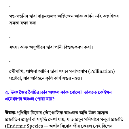
গছ-গছনিৰ দ্বাৰা বায়ুমণ্ডলত অক্সিজেন আৰু কাৰ্বন ডাই অক্সাইডৰ
সমতা ৰক্ষা কৰা।
মৎস্য আৰু অণুজীৱৰ দ্বাৰা পানী বিশুদ্ধকৰণ কৰা।
মৌমাখি, পখিলা আদিৰ দ্বাৰা শস্যৰ পৰাগযোগ (Pollination)
ঘটোৱা, যাৰ অবিহনে কৃষি কাৰ্য সম্ভৱ নহয়।
4. উষ্ণ জৈৱ বৈচিত্ৰ্যতাৰ অঞ্চল কাক বোলে? ভাৰতত কেইখন
এনেধৰণৰ অঞ্চল পোৱা যায়?
উত্তৰঃ
পৃথিৱীৰ যিবোৰ ভৌগোলিক অঞ্চলত অতি উচ্চ মাত্ৰাত
প্ৰজাতিৰ প্ৰাচুৰ্য বা সমৃদ্ধি দেখা যায়, য’ত প্ৰচুৰ পৰিমাণে থলুৱা প্ৰজাতি
(Endemic Species — অৰ্থাৎ যিবোৰ জীৱ কেৱল সেই বিশেষ