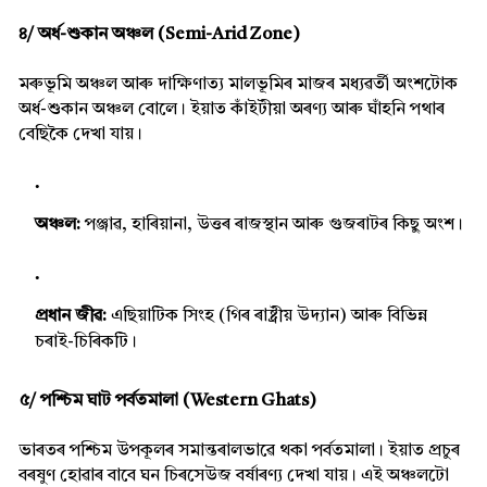
৪/ অৰ্ধ-শুকান অঞ্চল (Semi-Arid Zone)
মৰুভূমি অঞ্চল আৰু দাক্ষিণাত্য মালভূমিৰ মাজৰ মধ্যৱৰ্তী অংশটোক
অৰ্ধ-শুকান অঞ্চল বোলে। ইয়াত কাঁইটীয়া অৰণ্য আৰু ঘাঁহনি পথাৰ
বেছিকৈ দেখা যায়।
অঞ্চল:
পঞ্জাৱ, হাৰিয়ানা, উত্তৰ ৰাজস্থান আৰু গুজৰাটৰ কিছু অংশ।
প্ৰধান জীৱ:
এছিয়াটিক সিংহ (গিৰ ৰাষ্ট্ৰীয় উদ্যান) আৰু বিভিন্ন
চৰাই-চিৰিকটি।
৫/ পশ্চিম ঘাট পৰ্বতমালা (Western Ghats)
ভাৰতৰ পশ্চিম উপকূলৰ সমান্তৰালভাৱে থকা পৰ্বতমালা। ইয়াত প্ৰচুৰ
বৰষুণ হোৱাৰ বাবে ঘন চিৰসেউজ বৰ্ষাৰণ্য দেখা যায়। এই অঞ্চলটো