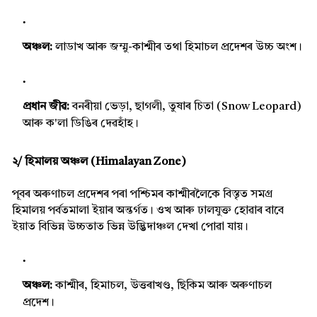
অঞ্চল:
লাডাখ আৰু জম্মু-কাশ্মীৰ তথা হিমাচল প্ৰদেশৰ উচ্চ অংশ।
প্ৰধান জীৱ:
বনৰীয়া ভেড়া, ছাগলী, তুষাৰ চিতা (Snow Leopard)
আৰু ক'লা ডিঙিৰ দেৱহাঁহ।
২/ হিমালয় অঞ্চল (Himalayan Zone)
পূবৰ অৰুণাচল প্ৰদেশৰ পৰা পশ্চিমৰ কাশ্মীৰলৈকে বিস্তৃত সমগ্ৰ
হিমালয় পৰ্বতমালা ইয়াৰ অন্তৰ্গত। ওখ আৰু ঢালযুক্ত হোৱাৰ বাবে
ইয়াত বিভিন্ন উচ্চতাত ভিন্ন উদ্ভিদাঞ্চল দেখা পোৱা যায়।
অঞ্চল:
কাশ্মীৰ, হিমাচল, উত্তৰাখণ্ড, ছিকিম আৰু অৰুণাচল
প্ৰদেশ।