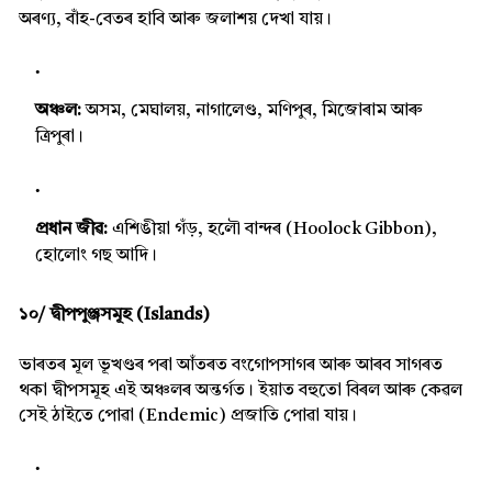
অৰণ্য, বাঁহ-বেতৰ হাবি আৰু জলাশয় দেখা যায়।
অঞ্চল:
অসম, মেঘালয়, নাগালেণ্ড, মণিপুৰ, মিজোৰাম আৰু
ত্ৰিপুৰা।
প্ৰধান জীৱ:
এশিঙীয়া গঁড়, হলৌ বান্দৰ (Hoolock Gibbon),
হোলোং গছ আদি।
১০/ দ্বীপপুঞ্জসমূহ (Islands)
ভাৰতৰ মূল ভূখণ্ডৰ পৰা আঁতৰত বংগোপসাগৰ আৰু আৰব সাগৰত
থকা দ্বীপসমূহ এই অঞ্চলৰ অন্তৰ্গত। ইয়াত বহুতো বিৰল আৰু কেৱল
সেই ঠাইতে পোৱা (Endemic) প্ৰজাতি পোৱা যায়।