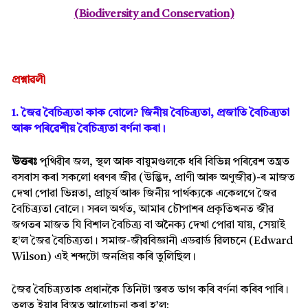
(Biodiversity and Conservation)
প্ৰশ্নাৱলী
1. জৈৱ বৈচিত্ৰ্যতা কাক বোলে? জিনীয় বৈচিত্ৰ্যতা, প্ৰজাতি বৈচিত্ৰ্য়তা
আৰু পৰিৱেশীয় বৈচিত্ৰ্যতা বৰ্ণনা কৰা।
উত্তৰঃ
পৃথিৱীৰ জল, স্থল আৰু বায়ুমণ্ডলকে ধৰি বিভিন্ন পৰিৱেশ তন্ত্ৰত
বসবাস কৰা সকলো ধৰণৰ জীৱ (উদ্ভিদ, প্ৰাণী আৰু অণুজীৱ)-ৰ মাজত
দেখা পোৱা ভিন্নতা, প্ৰাচুৰ্য আৰু জিনীয় পাৰ্থক্যকে একেলগে
জৈৱ
বৈচিত্ৰ্যতা
বোলে। সৰল অৰ্থত, আমাৰ চৌপাশৰ প্ৰকৃতিখনত জীৱ
জগতৰ মাজত যি বিশাল বৈচিত্ৰ্য বা অনৈক্য দেখা পোৱা যায়, সেয়াই
হ'ল জৈৱ বৈচিত্ৰ্যতা। সমাজ-জীৱবিজ্ঞানী এডৱাৰ্ড ৱিলচনে (Edward
Wilson) এই শব্দটো জনপ্ৰিয় কৰি তুলিছিল।
জৈৱ বৈচিত্ৰ্যতাক প্ৰধানকৈ তিনিটা স্তৰত ভাগ কৰি বৰ্ণনা কৰিব পাৰি।
তলত ইয়াৰ বিস্তৃত আলোচনা কৰা হ’ল: