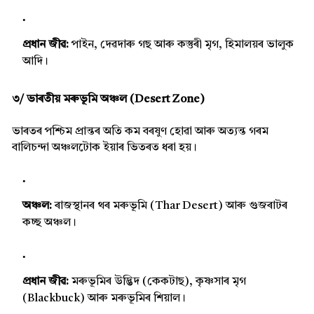
প্ৰধান জীৱ:
পাইন, দেৱদাৰু গছ আৰু কস্তুৰী মৃগ, হিমালয়ৰ ভালুক
আদি।
৩/ ভাৰতীয় মৰুভূমি অঞ্চল (Desert Zone)
ভাৰতৰ পশ্চিম প্ৰান্তৰ অতি কম বৰষুণ হোৱা আৰু অত্যন্ত গৰম
বালিচন্দা অঞ্চলটোক ইয়াৰ ভিতৰত ধৰা হয়।
অঞ্চল:
ৰাজস্থানৰ থৰ মৰুভূমি (Thar Desert) আৰু গুজৰাটৰ
কচ্ছ অঞ্চল।
প্ৰধান জীৱ:
মৰুভূমিৰ উদ্ভিদ (কেকটাছ), কৃষ্ণসাৰ মৃগ
(Blackbuck) আৰু মৰুভূমিৰ শিয়াল।