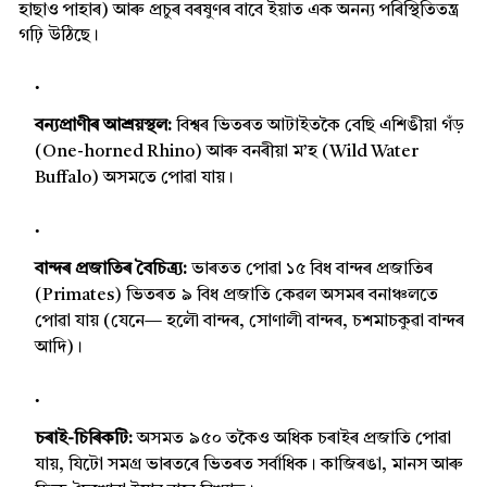
হাছাও পাহাৰ) আৰু প্ৰচুৰ বৰষুণৰ বাবে ইয়াত এক অনন্য পৰিস্থিতিতন্ত্ৰ
গঢ়ি উঠিছে।
বন্যপ্ৰাণীৰ আশ্ৰয়স্থল:
বিশ্বৰ ভিতৰত আটাইতকৈ বেছি এশিঙীয়া গঁড়
(One-horned Rhino) আৰু বনৰীয়া ম’হ (Wild Water
Buffalo) অসমতে পোৱা যায়।
বান্দৰ প্ৰজাতিৰ বৈচিত্ৰ্য:
ভাৰতত পোৱা ১৫ বিধ বান্দৰ প্ৰজাতিৰ
(Primates) ভিতৰত ৯ বিধ প্ৰজাতি কেৱল অসমৰ বনাঞ্চলতে
পোৱা যায় (যেনে— হলৌ বান্দৰ, সোণালী বান্দৰ, চশমাচকুৱা বান্দৰ
আদি)।
চৰাই-চিৰিকটি:
অসমত ৯৫০ তকৈও অধিক চৰাইৰ প্ৰজাতি পোৱা
যায়, যিটো সমগ্ৰ ভাৰতৰে ভিতৰত সৰ্বাধিক। কাজিৰঙা, মানস আৰু