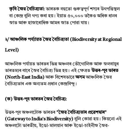
কৃষি জৈৱ বৈচিত্ৰ্যতা:
ভাৰতক বহুতো গুৰুত্বপূৰ্ণ শস্যৰ উৎপত্তিস্থল
বা কেন্দ্ৰ বুলি গণ্য কৰা হয়। ইয়াত ৫০,০০০ তকৈও অধিক ধানৰ
জাত আৰু হাজাৰোধিক আমৰ জাত পোৱা যায়।
২/ আঞ্চলিক পৰ্য্যায়ত জৈৱ বৈচিত্ৰ্যতা (Biodiversity at Regional
Level)
আঞ্চলিক পৰ্যায়ত ভাৰতৰ ভিন্ন অঞ্চলৰ ভৌগোলিক আৰু জলবায়ুৰ
তাৰতম্যৰ বাবে জৈৱ বৈচিত্ৰ্য ভিন্ন হয়। এই ক্ষেত্ৰত
উত্তৰ-পূব ভাৰত
(North-East India)
আৰু বিশেষভাৱে
অসম
আঞ্চলিক জৈৱ
বৈচিত্ৰ্যতাৰ এক অন্যতম প্ৰধান কেন্দ্ৰবিন্দু।
(ক) উত্তৰ-পূব ভাৰতৰ জৈৱ বৈচিত্ৰ্য:
উত্তৰ-পূব অঞ্চলটোক ভাৰতৰ
"জৈৱ বৈচিত্ৰ্যতাৰ প্ৰৱেশদ্বাৰ"
(Gateway to India's Biodiversity)
বুলি কোৱা হয়। কিয়নো এই
অঞ্চলটো ভাৰতীয়, ইণ্ডো-মালয়ান আৰু ইণ্ডো-চাইনীজ জৈৱ-