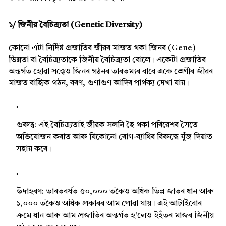
১/ জিনীয় বৈচিত্ৰ্যতা (Genetic Diversity)
কোনো এটা নিৰ্দিষ্ট প্ৰজাতিৰ জীৱৰ মাজত থকা জিনৰ (Gene)
ভিন্নতা বা বৈচিত্ৰ্যতাকে জিনীয় বৈচিত্ৰ্যতা বোলে। একেটা প্ৰজাতিৰ
অন্তৰ্গত হোৱা সত্ত্বেও জিনৰ গঠনৰ তাৰতম্যৰ বাবে একে শ্ৰেণীৰ জীৱৰ
মাজত বাহ্যিক গঠন, বৰণ, গুণাগুণ আদিৰ পাৰ্থক্য দেখা যায়।
গুৰুত্ব:
এই বৈচিত্ৰ্যতাই জীৱক সলনি হৈ থকা পৰিৱেশৰ সৈতে
অভিযোজন কৰাত আৰু যিকোনো ৰোগ-ব্যাধিৰ বিৰুদ্ধে যুঁজ দিয়াত
সহায় কৰে।
উদাহৰণ:
ভাৰতবৰ্ষত ৫০,০০০ তকৈও অধিক ভিন্ন জাতৰ ধান আৰু
১,০০০ তকৈও অধিক প্ৰকাৰৰ আম পোৱা যায়। এই আটাইবোৰ
ক্ৰমে ধান আৰু আম প্ৰজাতিৰ অন্তৰ্গত হ'লেও ইহঁতৰ মাজৰ জিনীয়