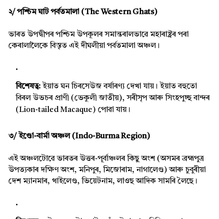
২/ পশ্চিম ঘাট পৰ্বতমালা (The Western Ghats)
ভাৰত উপদ্বীপৰ পশ্চিম উপকূলৰ সমান্তৰালভাৱে মহাৰাষ্ট্ৰৰ পৰা
কেৰালালৈকে বিস্তৃত এই দীঘলীয়া পৰ্বতমালা অঞ্চল।
বিশেষত্ব:
ইয়াত ঘন চিৰসেউজ বৰ্ষাৰণ্য দেখা যায়। ইয়াত বহুতো
বিৰল উভচৰ প্ৰাণী (ভেকুলী জাতীয়), সৰীসৃপ আৰু সিংহপুচ্ছ বান্দৰ
(Lion-tailed Macaque) পোৱা যায়।
৩/ ইণ্ডো-বাৰ্মা অঞ্চল (Indo-Burma Region)
এই অঞ্চলটোৱে ভাৰতৰ উত্তৰ-পূৰ্বাঞ্চলৰ কিছু অংশ (অসমৰ ব্ৰহ্মপুত্ৰ
উপত্যকাৰ দক্ষিণ অংশ, মনিপুৰ, মিজোৰাম, নাগালেণ্ড) আৰু চুবুৰীয়া
দেশ ম্যানমাৰ, থাইলেণ্ড, ভিয়েটনাম, লাওছ আদিক সামৰি লৈছে।