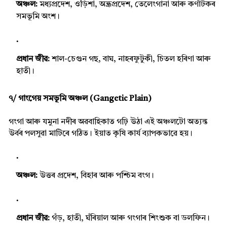
অঞ্চল:
মধ্যপ্ৰদেশ, ওড়িশা, অন্ধ্ৰপ্ৰদেশ, তেলেংগানা আৰু কৰ্ণাটকৰ
সমভূমি অংশ।
প্ৰধান জীৱ:
শাল-চেগুন গছ, বাঘ, নাহৰফুটুকী, চিতল হৰিণা আৰু
হাতী।
৭/ গাংগেয় সমভূমি অঞ্চল (Gangetic Plain)
গংগা আৰু যমুনা নদীৰ অৱবাহিকাত গঢ়ি উঠা এই অঞ্চলটো অত্যন্ত
উৰ্বৰ পলসুৱা মাটিৰে গঠিত। ইয়াত কৃষি কাৰ্য ব্যাপকভাৱে হয়।
অঞ্চল:
উত্তৰ প্ৰদেশ, বিহাৰ আৰু পশ্চিম বংগ।
প্ৰধান জীৱ:
গঁড়, হাতী, ঘঁৰিয়াল আৰু গংগাৰ শিংশুক বা ডলফিন।