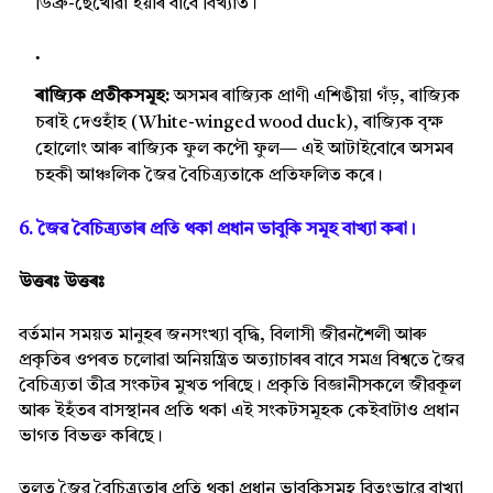
ডিব্ৰু-ছৈখোৱা ইয়াৰ বাবে বিখ্যাত।
ৰাজ্যিক প্ৰতীকসমূহ:
অসমৰ ৰাজ্যিক প্ৰাণী এশিঙীয়া গঁড়, ৰাজ্যিক
চৰাই দেওহাঁহ (White-winged wood duck), ৰাজ্যিক বৃক্ষ
হোলোং আৰু ৰাজ্যিক ফুল কপৌ ফুল— এই আটাইবোৰে অসমৰ
চহকী আঞ্চলিক জৈৱ বৈচিত্ৰ্যতাকে প্ৰতিফলিত কৰে।
6. জৈৱ বৈচিত্ৰ্যতাৰ প্ৰতি থকা প্ৰধান ভাবুকি সমূহ বাখ্যা কৰা।
উত্তৰঃ
উত্তৰঃ
বৰ্তমান সময়ত মানুহৰ জনসংখ্যা বৃদ্ধি, বিলাসী জীৱনশৈলী আৰু
প্ৰকৃতিৰ ওপৰত চলোৱা অনিয়ন্ত্ৰিত অত্যাচাৰৰ বাবে সমগ্ৰ বিশ্বতে জৈৱ
বৈচিত্ৰ্যতা তীব্ৰ সংকটৰ মুখত পৰিছে। প্ৰকৃতি বিজ্ঞানীসকলে জীৱকূল
আৰু ইহঁতৰ বাসস্থানৰ প্ৰতি থকা এই সংকটসমূহক কেইবাটাও প্ৰধান
ভাগত বিভক্ত কৰিছে।
তলত জৈৱ বৈচিত্ৰ্যতাৰ প্ৰতি থকা প্ৰধান ভাবুকিসমূহ বিতংভাৱে বাখ্যা