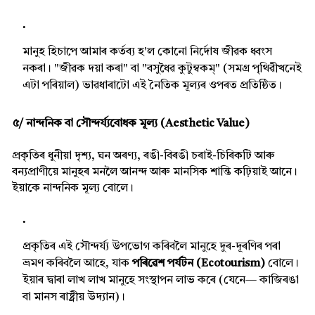
মানুহ হিচাপে আমাৰ কৰ্তব্য হ'ল কোনো নিৰ্দোষ জীৱক ধ্বংস
নকৰা। "জীৱক দয়া কৰা" বা "বসুধৈৱ কুটুম্বকম্" (সমগ্ৰ পৃথিৱীখনেই
এটা পৰিয়াল) ভাৱধাৰাটো এই নৈতিক মূল্যৰ ওপৰত প্ৰতিষ্ঠিত।
৫/ নান্দনিক বা সৌন্দৰ্য্যবোধক মূল্য (Aesthetic Value)
প্ৰকৃতিৰ ধুনীয়া দৃশ্য, ঘন অৰণ্য, ৰঙী-বিৰঙী চৰাই-চিৰিকটি আৰু
বন্যপ্ৰাণীয়ে মানুহৰ মনলৈ আনন্দ আৰু মানসিক শান্তি কঢ়িয়াই আনে।
ইয়াকে নান্দনিক মূল্য বোলে।
প্ৰকৃতিৰ এই সৌন্দৰ্য্য উপভোগ কৰিবলৈ মানুহে দুৰ-দূৰণিৰ পৰা
ভ্ৰমণ কৰিবলৈ আহে, যাক
পৰিৱেশ পৰ্যটন (Ecotourism)
বোলে।
ইয়াৰ দ্বাৰা লাখ লাখ মানুহে সংস্থাপন লাভ কৰে (যেনে— কাজিৰঙা
বা মানস ৰাষ্ট্ৰীয় উদ্যান)।