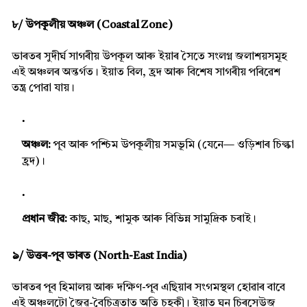
৮/ উপকূলীয় অঞ্চল (Coastal Zone)
ভাৰতৰ সুদীৰ্ঘ সাগৰীয় উপকূল আৰু ইয়াৰ সৈতে সংলগ্ন জলাশয়সমূহ
এই অঞ্চলৰ অন্তৰ্গত। ইয়াত বিল, হ্ৰদ আৰু বিশেষ সাগৰীয় পৰিৱেশ
তন্ত্ৰ পোৱা যায়।
অঞ্চল:
পূব আৰু পশ্চিম উপকূলীয় সমভূমি (যেনে— ওড়িশাৰ চিল্কা
হ্ৰদ)।
প্ৰধান জীৱ:
কাছ, মাছ, শামুক আৰু বিভিন্ন সামুদ্ৰিক চৰাই।
৯/ উত্তৰ-পূব ভাৰত (North-East India)
ভাৰতৰ পূব হিমালয় আৰু দক্ষিণ-পূব এছিয়াৰ সংগমস্থল হোৱাৰ বাবে
এই অঞ্চলটো জৈৱ-বৈচিত্ৰতাত অতি চহকী। ইয়াত ঘন চিৰসেউজ