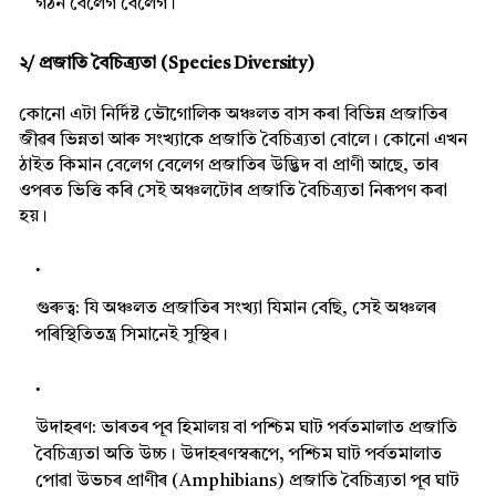
গঠন বেলেগ বেলেগ।
২/ প্ৰজাতি বৈচিত্ৰ্যতা (Species Diversity)
কোনো এটা নিৰ্দিষ্ট ভৌগোলিক অঞ্চলত বাস কৰা বিভিন্ন প্ৰজাতিৰ
জীৱৰ ভিন্নতা আৰু সংখ্যাকে প্ৰজাতি বৈচিত্ৰ্যতা বোলে। কোনো এখন
ঠাইত কিমান বেলেগ বেলেগ প্ৰজাতিৰ উদ্ভিদ বা প্ৰাণী আছে, তাৰ
ওপৰত ভিত্তি কৰি সেই অঞ্চলটোৰ প্ৰজাতি বৈচিত্ৰ্যতা নিৰূপণ কৰা
হয়।
গুৰুত্ব:
যি অঞ্চলত প্ৰজাতিৰ সংখ্যা যিমান বেছি, সেই অঞ্চলৰ
পৰিস্থিতিতন্ত্ৰ সিমানেই সুস্থিৰ।
উদাহৰণ:
ভাৰতৰ পূব হিমালয় বা পশ্চিম ঘাট পৰ্বতমালাত প্ৰজাতি
বৈচিত্ৰ্যতা অতি উচ্চ। উদাহৰণস্বৰূপে, পশ্চিম ঘাট পৰ্বতমালাত
পোৱা উভচৰ প্ৰাণীৰ (Amphibians) প্ৰজাতি বৈচিত্ৰ্যতা পূব ঘাট