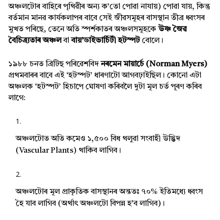
অঞ্চলটোৰ বাহিৰে পৃথিৱীৰ অন্য ক’তো পোৱা নাযায়) পোৱা যায়, কিন্তু
বৰ্তমান মানৱ কাৰ্যকলাপৰ বাবে সেই জীৱসমূহৰ বাসস্থান তীব্ৰ ধ্বংসৰ
মুখত পৰিছে, তেনে অতি স্পৰ্শকাতৰ অঞ্চলসমূহকে
উষ্ণ জৈৱ
বৈচিত্ৰ্যতাৰ অঞ্চল
বা
বায়’ডাইভাৰ্চিটী হটস্পট
বোলে।
১৯৮৮ চনত ব্ৰিটিছ পৰিৱেশবিদ
নৰমেন মায়াৰ্চে (Norman Myers)
প্ৰথমবাৰৰ বাবে এই ‘হটস্পট’ ধাৰণাটো আগবঢ়াইছিল। কোনো এটা
অঞ্চলক ‘হটস্পট’ হিচাপে ঘোষণা কৰিবলৈ দুটা মূল চৰ্ত পূৰণ কৰিব
লাগে:
অঞ্চলটোত অতি কমেও ১,৫০০ বিধ থলুৱা সংবাহী উদ্ভিদ
(Vascular Plants) থাকিব লাগিব।
অঞ্চলটোৰ মূল প্ৰাকৃতিক বাসস্থানৰ অন্ততঃ ৭০% ইতিমধ্যে ধ্বংস
হৈ যাব লাগিব (অৰ্থাৎ অঞ্চলটো বিপন্ন হ’ব লাগিব)।