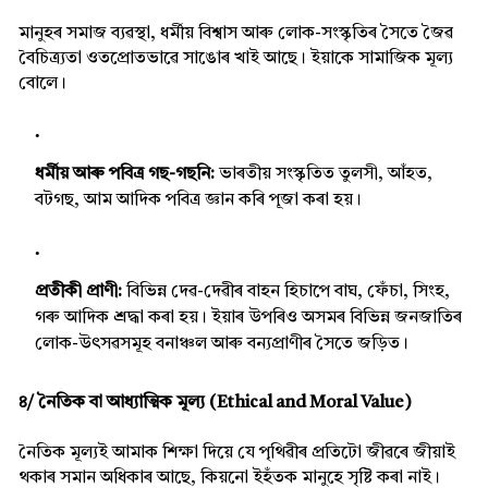
মানুহৰ সমাজ ব্যৱস্থা, ধৰ্মীয় বিশ্বাস আৰু লোক-সংস্কৃতিৰ সৈতে জৈৱ
বৈচিত্ৰ্যতা ওতপ্ৰোতভাৱে সাঙোৰ খাই আছে। ইয়াকে সামাজিক মূল্য
বোলে।
ধৰ্মীয় আৰু পবিত্ৰ গছ-গছনি:
ভাৰতীয় সংস্কৃতিত তুলসী, আঁহত,
বটগছ, আম আদিক পবিত্ৰ জ্ঞান কৰি পূজা কৰা হয়।
প্ৰতীকী প্ৰাণী:
বিভিন্ন দেৱ-দেৱীৰ বাহন হিচাপে বাঘ, ফেঁচা, সিংহ,
গৰু আদিক শ্ৰদ্ধা কৰা হয়। ইয়াৰ উপৰিও অসমৰ বিভিন্ন জনজাতিৰ
লোক-উৎসৱসমূহ বনাঞ্চল আৰু বন্যপ্ৰাণীৰ সৈতে জড়িত।
৪/ নৈতিক বা আধ্যাত্মিক মূল্য (Ethical and Moral Value)
নৈতিক মূল্যই আমাক শিক্ষা দিয়ে যে পৃথিৱীৰ প্ৰতিটো জীৱৰে জীয়াই
থকাৰ সমান অধিকাৰ আছে, কিয়নো ইহঁতক মানুহে সৃষ্টি কৰা নাই।