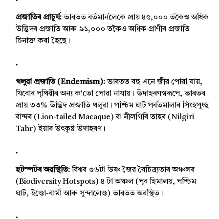
প্ৰজাতিৰ প্ৰাচুৰ্য:
ভাৰতত বৰ্তমানলৈকে প্ৰায় ৪৫,০০০ তকৈও অধিক
উদ্ভিদৰ প্ৰজাতি আৰু ৯১,০০০ তকৈও অধিক প্ৰাণীৰ প্ৰজাতি
চিনাক্ত কৰা হৈছে।
থলুৱা প্ৰজাতি (Endemism):
ভাৰতত বহু এনে জীৱ পোৱা যায়,
যিবোৰ পৃথিৱীৰ অন্য ক'তো পোৱা নাযায়। উদাহৰণস্বৰূপে, ভাৰতৰ
প্ৰায় ৩৩% উদ্ভিদ প্ৰজাতি থলুৱা। পশ্চিম ঘাট পৰ্বতমালাৰ সিংহপুচ্ছ
বান্দৰ (Lion-tailed Macaque) বা নীলগিৰি তাহৰ (Nilgiri
Tahr) ইয়াৰ উৎকৃষ্ট উদাহৰণ।
হটস্পটৰ অৱস্থিতি:
বিশ্বৰ ৩৬টা উষ্ণ জৈৱ বৈচিত্ৰ্যতাৰ অঞ্চলৰ
(Biodiversity Hotspots) ৪ টা অঞ্চল (পূব হিমালয়, পশ্চিম
ঘাট, ইণ্ডো-বাৰ্মা আৰু সুন্দালেণ্ড) ভাৰতত অৱস্থিত।