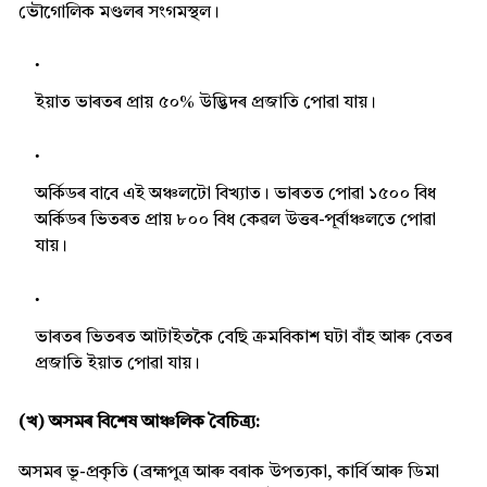
ভৌগোলিক মণ্ডলৰ সংগমস্থল।
ইয়াত ভাৰতৰ প্ৰায় ৫০% উদ্ভিদৰ প্ৰজাতি পোৱা যায়।
অৰ্কিডৰ বাবে এই অঞ্চলটো বিখ্যাত। ভাৰতত পোৱা ১৫০০ বিধ
অৰ্কিডৰ ভিতৰত প্ৰায় ৮০০ বিধ কেৱল উত্তৰ-পূৰ্বাঞ্চলতে পোৱা
যায়।
ভাৰতৰ ভিতৰত আটাইতকৈ বেছি ক্ৰমবিকাশ ঘটা বাঁহ আৰু বেতৰ
প্ৰজাতি ইয়াত পোৱা যায়।
(খ) অসমৰ বিশেষ আঞ্চলিক বৈচিত্ৰ্য:
অসমৰ ভূ-প্ৰকৃতি (ব্ৰহ্মপুত্ৰ আৰু বৰাক উপত্যকা, কাৰ্বি আৰু ডিমা