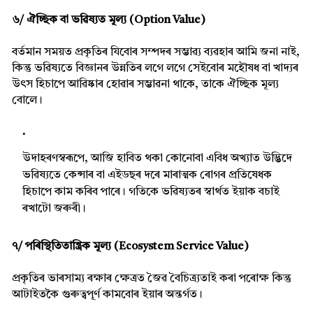
৬/ ঐচ্ছিক বা ভৱিষ্যত মূল্য (Option Value)
বৰ্তমান সময়ত প্ৰকৃতিৰ যিবোৰ সম্পদৰ সম্ভাৱ্য ব্যৱহাৰ আমি জনা নাই,
কিন্তু ভৱিষ্যতে বিজ্ঞানৰ উন্নতিৰ লগে লগে সেইবোৰ মহৌষধ বা খাদ্যৰ
উৎস হিচাপে আৱিষ্কাৰ হোৱাৰ সম্ভাৱনা থাকে, তাকে ঐচ্ছিক মূল্য
বোলে।
উদাহৰণস্বৰূপে, আজি হাবিত থকা কোনোবা এবিধ অখ্যাত উদ্ভিদে
ভৱিষ্যতে কেন্সাৰ বা এইডছৰ দৰে মাৰাত্মক ৰোগৰ প্ৰতিষেধক
হিচাপে কাম কৰিব পাৰে। গতিকে ভৱিষ্যতৰ স্বাৰ্থত ইয়াক বচাই
ৰখাটো জৰুৰী।
৭/ পৰিস্থিতিতান্ত্ৰিক মূল্য (Ecosystem Service Value)
প্ৰকৃতিৰ ভাৰসাম্য ৰক্ষাৰ ক্ষেত্ৰত জৈৱ বৈচিত্ৰ্যতাই কৰা পৰোক্ষ কিন্তু
আটাইতকৈ গুৰুত্বপূৰ্ণ কামবোৰ ইয়াৰ অন্তৰ্গত।