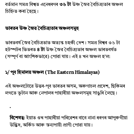
বৰ্তমান সমগ্ৰ বিশ্বত এনেধৰণৰ
৩৬ টা
উষ্ণ জৈৱ বৈচিত্ৰ্যতাৰ অঞ্চল
চিহ্নিত কৰা হৈছে।
ভাৰতৰ উষ্ণ জৈৱ বৈচিত্ৰ্যতাৰ অঞ্চলসমূহ
ভাৰতবৰ্ষ জৈৱ বৈচিত্ৰতাত অত্যন্ত চহকী দেশ। সমগ্ৰ বিশ্বৰ ৩৬ টা
হটস্পটৰ ভিতৰত
৪ টা
উষ্ণ জৈৱ বৈচিত্ৰ্যতাৰ অঞ্চল ভাৰতবৰ্ষত
(সম্পূৰ্ণ বা আংশিকভাৱে) পোৱা যায়। এই ৪ খন অঞ্চল হ’ল:
১/ পূব হিমালয় অঞ্চল (The Eastern Himalayas)
এই অঞ্চলটোৱে উত্তৰ-পূব ভাৰতৰ অসম, অৰুণাচল প্ৰদেশ, ছিকিমৰ
লগতে ভূটান আৰু নেপালৰ পাহাৰীয়া অঞ্চলসমূহ সাঙুৰি লৈছে।
বিশেষত্ব:
ইয়াত ওখ পাহাৰীয়া পৰিৱেশৰ বাবে নানা ধৰণৰ আপুৰুগীয়া
উদ্ভিদ, অৰ্কিড আৰু স্তন্যপায়ী প্ৰাণী পোৱা যায়।