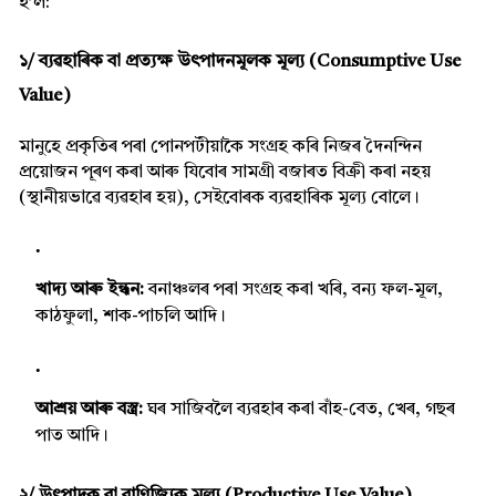
হ’ল:
১/ ব্যৱহাৰিক বা প্ৰত্যক্ষ উৎপাদনমূলক মূল্য (Consumptive Use
Value)
মানুহে প্ৰকৃতিৰ পৰা পোনপটীয়াকৈ সংগ্ৰহ কৰি নিজৰ দৈনন্দিন
প্ৰয়োজন পূৰণ কৰা আৰু যিবোৰ সামগ্ৰী বজাৰত বিক্ৰী কৰা নহয়
(স্থানীয়ভাৱে ব্যৱহাৰ হয়), সেইবোৰক ব্যৱহাৰিক মূল্য বোলে।
খাদ্য আৰু ইন্ধন:
বনাঞ্চলৰ পৰা সংগ্ৰহ কৰা খৰি, বন্য ফল-মূল,
কাঠফুলা, শাক-পাচলি আদি।
আশ্ৰয় আৰু বস্ত্ৰ:
ঘৰ সাজিবলৈ ব্যৱহাৰ কৰা বাঁহ-বেত, খেৰ, গছৰ
পাত আদি।