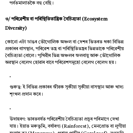
পৰ্বতমালাতকৈ বহু বেছি।
৩/ পৰিৱেশীয় বা পৰিস্থিতিতান্ত্ৰিক বৈচিত্ৰ্যতা (Ecosystem
Diversity)
কোনো এটা ডাঙৰ ভৌগোলিক অঞ্চল বা দেশৰ ভিতৰত থকা বিভিন্ন
প্ৰকাৰৰ বাসস্থান, পৰিৱেশ তন্ত্ৰ বা পৰিস্থিতিতন্ত্ৰৰ ভিন্নতাকে পৰিৱেশীয়
বৈচিত্ৰ্যতা বোলে। পৃথিৱীৰ ভিন্ন অঞ্চলৰ জলবায়ু আৰু ভৌগোলিক
অৱস্থান বেলেগ হোৱাৰ বাবে পৰিৱেশসমূহো বেলেগ বেলেগ হয়।
গুৰুত্ব:
ই বিভিন্ন প্ৰকাৰৰ জীৱক সুকীয়া সুকীয়া বাসস্থান আৰু খাদ্য
শৃংখল প্ৰদান কৰে।
উদাহৰণ:
ভাৰতবৰ্ষত পৰিৱেশীয় বৈচিত্ৰ্যতা প্ৰচুৰ পৰিমাণে দেখা
যায়। ইয়াত মৰুভূমি, বৰ্ষাৰণ্য (Rainforest), মেনগ্ৰোভ বা লুণীয়া