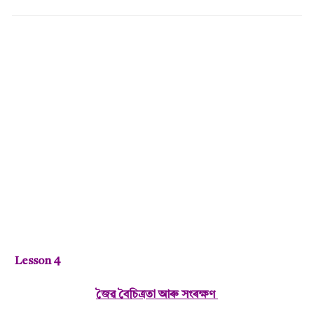
Lesson 4
জৈৱ বৈচিত্ৰতা আৰু সংৰক্ষণ