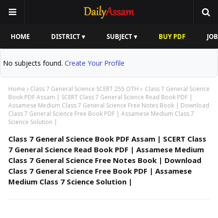
HOME
DISTRICT ▾
SUBJECT ▾
BUY PDF
JOB
No subjects found.
Create Your Profile
Home
Class 7 General Science SCERT 255 OTH
Class 7 General Science
Book PDF Assam | SCERT Class 7 General Science Read Book PDF |
Assamese Medium Class 7 General Science Free Notes Book | Download
Class 7 General Science Free Book PDF | Assamese Medium Class 7
Science Solution |
Class 7 General Science Book PDF Assam | SCERT Class
7 General Science Read Book PDF | Assamese Medium
Class 7 General Science Free Notes Book | Download
Class 7 General Science Free Book PDF | Assamese
Medium Class 7 Science Solution |