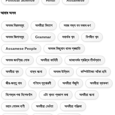
Political Science
Hindi
Assamese
আমাৰ অসম
অসমৰ দিৱসসমূহ
অসমীয়া কিতাপ
সহজ লভ্য বন দৰবৰ গুণ
অসমৰ জিলাসমূহ
Grammar
সমাৰ্থক শব্দ
বিপৰীত শব্দ
Assamese People
অসমৰ কিছুমান ধানৰ প্ৰজাতি
অসমৰ জনপ্ৰিয় লোক
অসমীয়া কাহিনী
ভাৰতবৰ্ষৰ প্ৰৱিত্ৰ তীৰ্থস্থান
অসমীয়া শব্দ
বাক্য ৰচনা
অসমৰ উদ্ভিদ
কম্পিউটাৰত আঁকা ছবি
জীৱ-জন্তু নাম
গণিতৰ সূত্ৰাৱলী
অসমীয়া সঁজুলি
অসমীয়া ব্যাকৰণ
বিশেষ্যৰ পৰা বিশেষণলৈ
এটা শব্দত প্ৰকাশ কৰা
অসমীয়া ৰচনা
মহান লোকৰ বাণী
অসমীয়া নেওঁতা
অসমীয়া পঞ্জিকা