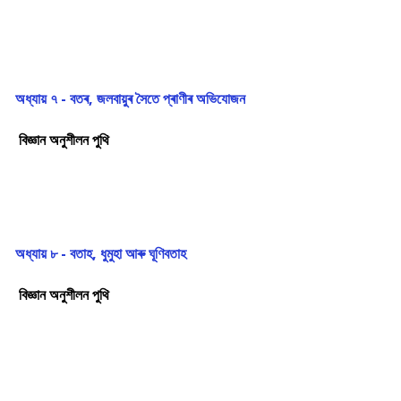
অধ্যায় ৭ - বতৰ, জলবায়ুৰ সৈতে প্ৰাণীৰ অভিযোজন
বিজ্ঞান অনুশীলন পুথি
অধ্যায় ৮ - বতাহ, ধুমুহা আৰু ঘূণিবতাহ
বিজ্ঞান অনুশীলন পুথি