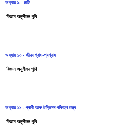
অধ্যায় ৯ - মাটি
বিজ্ঞান অনুশীলন পুথি
অধ্যায় ১০ - জীৱৰ শ্বাস-প্ৰশ্বাস
বিজ্ঞান অনুশীলন পুথি
অধ্যায় ১১ - প্ৰাণী আৰু উদ্ভিদৰ পৰিবহণ তন্ত্ৰ
বিজ্ঞান অনুশীলন পুথি