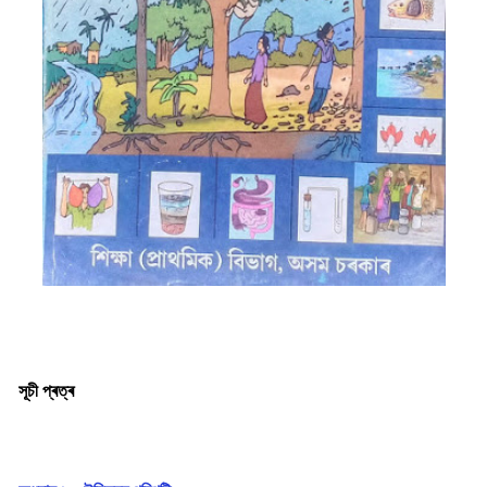
সূচী প্ৰত্ৰ