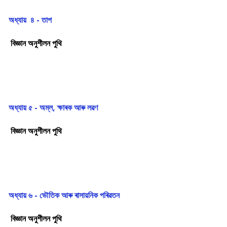
অধ্যায় ৪ - তাপ
বিজ্ঞান অনুশীলন পুথি
অধ্যায় ৫ - অম্ল, ক্ষাৰক আৰু লৱণ
বিজ্ঞান অনুশীলন পুথি
অধ্যায় ৬ - ভৌতিক আৰু ৰাসায়নিক পৰিৱতন
বিজ্ঞান অনুশীলন পুথি