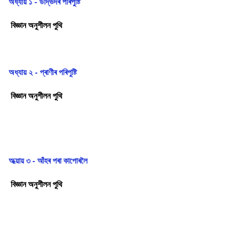
অধ্যায় ১ - উদ্ভিদৰ পৰিপুষ্টি
বিজ্ঞান অনুশীলন পুথি
অধ্যায় ২ - প্ৰাণীৰ পৰিপুষ্টি
বিজ্ঞান অনুশীলন পুথি
অধ্য়ায় ৩ - আঁহৰ পৰা কাপোৰলৈ
বিজ্ঞান অনুশীলন পুথি