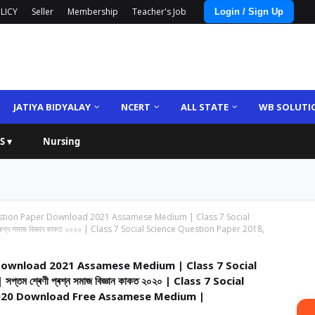
LICY
Seller
Membership
Teacher's Job
Login / Sign Up
JATIYA BIDYALAY
NCERT
ALL STATE
WB SOLUTI
S ▾
Nursing
uestion Paper Download 2021 Assamese Medium | Class 7 Social
্ন সমাজ বিজ্ঞান কাকত ২০২০ | Class 7 Social Science Question Paper 2018,
 Download 2021 Assamese Medium | Class 7 Social
শ্ৰেণী প্ৰশ্ন সমাজ বিজ্ঞান কাকত ২০২০ | Class 7 Social
2020 Download Free Assamese Medium |