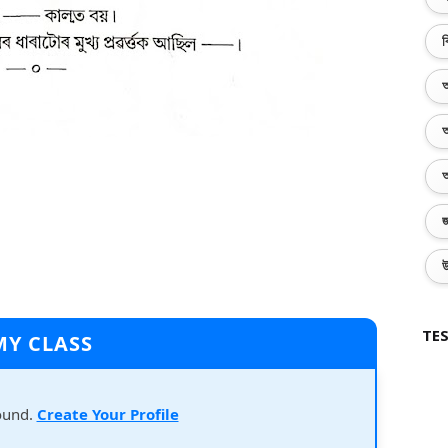
ব
অ
অ
অ
জ
উ
TES
MY CLASS
ound.
Create Your Profile