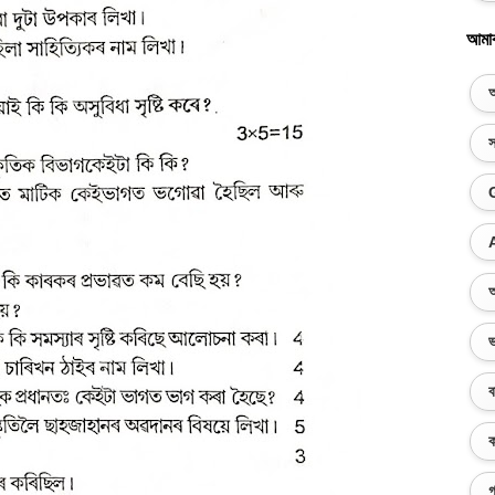
আমা
অ
স
অ
ভ
ব
ক
গ