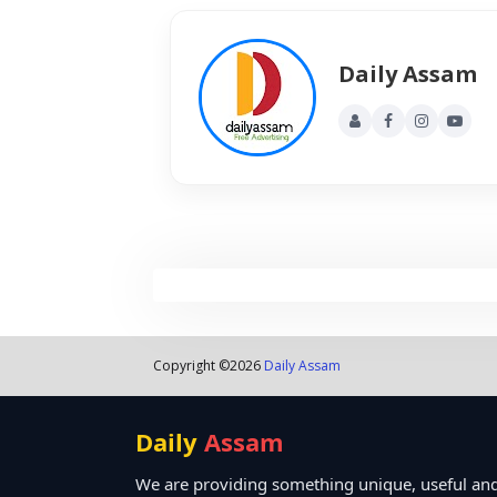
Daily Assam
Copyright ©
2026
Daily Assam
Daily
Assam
We are providing something unique, useful and