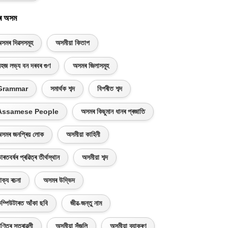
ৰ অসম
সমৰ দিৱসসমূহ
অসমীয়া কিতাপ
হজ লভ্য বন দৰবৰ গুণ
অসমৰ জিলাসমূহ
Grammar
সমাৰ্থক শব্দ
বিপৰীত শব্দ
Assamese People
অসমৰ কিছুমান ধানৰ প্ৰজাতি
সমৰ জনপ্ৰিয় লোক
অসমীয়া কাহিনী
াৰতবৰ্ষৰ প্ৰৱিত্ৰ তীৰ্থস্থান
অসমীয়া শব্দ
াক্য ৰচনা
অসমৰ উদ্ভিদ
ম্পিউটাৰত আঁকা ছবি
জীৱ-জন্তু নাম
ণিতৰ সূত্ৰাৱলী
অসমীয়া সঁজুলি
অসমীয়া ব্যাকৰণ