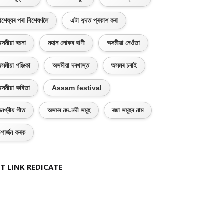
িশেষ্যৰ পৰা বিশেষণলৈ
এটা শব্দত প্ৰকাশ কৰা
সমীয়া ৰচনা
মহান লোকৰ বাণী
অসমীয়া নেওঁতা
সমীয়া পঞ্জিকা
অসমীয়া দৰখাস্ত
অসমৰ চৰাই
সমীয়া কবিতা
Assam festival
নপ্ৰীয় গীত
অসমৰ নদ-নদী সমূহ
ৰজা সমূহৰ নাম
পাৰ্জন কৰক
T LINK REDICATE