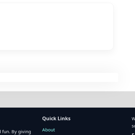
Quick Links
W
s
About
 fun. By giving