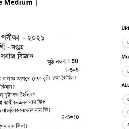
e Medium |
UP
Mu
AL