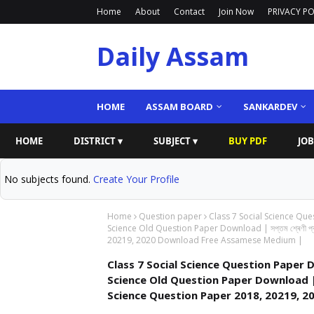
Home
About
Contact
Join Now
PRIVACY PO
Daily Assam
HOME
ASSAM BOARD
SANKARDEV
HOME
DISTRICT ▾
SUBJECT ▾
BUY PDF
JOB
No subjects found.
Create Your Profile
Home
Question paper
Class 7 Social Science Q
Science Old Question Paper Download | সপ্তম শ্ৰেণী প্ৰশ
20219, 2020 Download Free Assamese Medium |
Class 7 Social Science Question Paper
Science Old Question Paper Download | সপ্তম 
Science Question Paper 2018, 20219, 