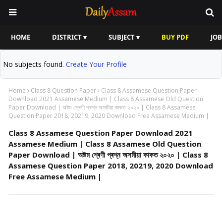
HOME
DISTRICT ▾
SUBJECT ▾
BUY PDF
JOB
No subjects found.
Create Your Profile
Home
Class 8 Question Paper
Class 8 Assamese Question Paper
Download 2021 Assamese Medium | Class 8 Assamese Old Question
Paper Download | অষ্টম শ্ৰেণী প্ৰশ্ন অসমীয়া কাকত ২০২০ | Class 8 Assamese
Question Paper 2018, 20219, 2020 Download Free Assamese Medium |
Class 8 Assamese Question Paper Download 2021
Assamese Medium | Class 8 Assamese Old Question
Paper Download | অষ্টম শ্ৰেণী প্ৰশ্ন অসমীয়া কাকত ২০২০ | Class 8
Assamese Question Paper 2018, 20219, 2020 Download
Free Assamese Medium |