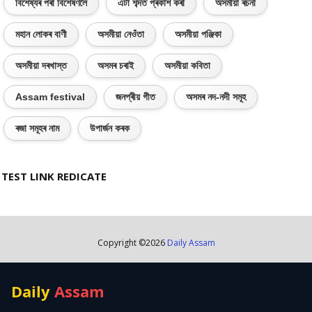
বিশেষ্যৰ পৰা বিশেষণলৈ
এটা শব্দত প্ৰকাশ কৰা
অসমীয়া ৰচনা
মহান লোকৰ বাণী
অসমীয়া নেওঁতা
অসমীয়া পঞ্জিকা
অসমীয়া দৰখাস্ত
অসমৰ চৰাই
অসমীয়া কবিতা
Assam festival
জনপ্ৰীয় গীত
অসমৰ নদ-নদী সমূহ
ৰজা সমূহৰ নাম
উপাৰ্জন কৰক
TEST LINK REDICATE
Copyright ©
2026
Daily Assam
Daily
Assam