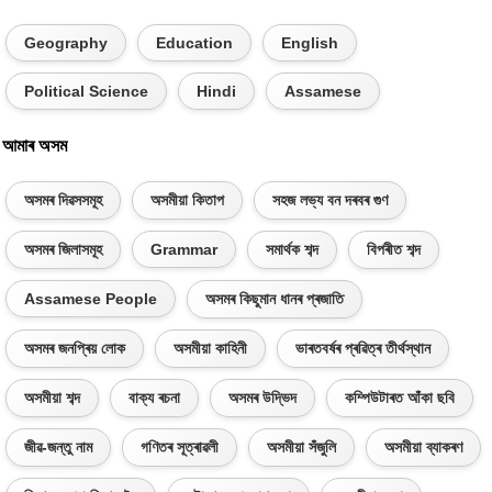
Geography
Education
English
Political Science
Hindi
Assamese
আমাৰ অসম
অসমৰ দিৱসসমূহ
অসমীয়া কিতাপ
সহজ লভ্য বন দৰবৰ গুণ
অসমৰ জিলাসমূহ
Grammar
সমাৰ্থক শব্দ
বিপৰীত শব্দ
Assamese People
অসমৰ কিছুমান ধানৰ প্ৰজাতি
অসমৰ জনপ্ৰিয় লোক
অসমীয়া কাহিনী
ভাৰতবৰ্ষৰ প্ৰৱিত্ৰ তীৰ্থস্থান
অসমীয়া শব্দ
বাক্য ৰচনা
অসমৰ উদ্ভিদ
কম্পিউটাৰত আঁকা ছবি
জীৱ-জন্তু নাম
গণিতৰ সূত্ৰাৱলী
অসমীয়া সঁজুলি
অসমীয়া ব্যাকৰণ