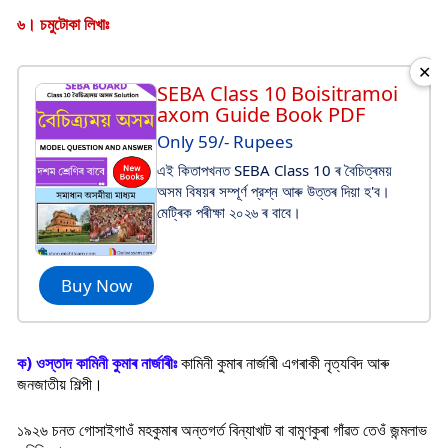
৬। চমুটোকা লিখাঃ
✕
SEBA Class 10 Boisitramoi
axom Guide Book PDF
Only 59/- Rupees
এই কিতাপখনত SEBA Class 10 ৰ বৈচিত্ৰময়
অসম বিষয়ৰ সম্পূর্ণ প্রশ্ন আৰু উত্তৰ দিয়া হ'ব।
মেট্ৰিক পৰীক্ষা ২০২৬ ৰ বাবে।
Buy Now
ক) ওস্তাদ কামিনী কুমাৰ নাৰ্জাৰীঃ
কামিনী কুমাৰ নাৰ্জাৰী এগৰাকী নৃত্যবিদ আৰু
জনজাতীয় শিল্পী।
১৯২৬ চনত গোসাইগাওঁ মহকুমাৰ অন্তগৰ্ত বিন্যাখাট বা বামুণকুৰা গাঁৱত তেওঁ জন্মলাভ