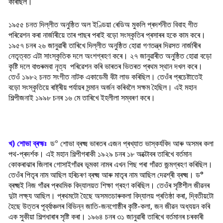
কৰিছিল।
১৯৫৫ চনত দিল্লীত অনুষ্ঠিত অল ইণ্ডিয়া ৰেডিঅ মুকলি প্ৰদৰ্শনীত বিবাহ গীত
পৰিৱেশন কৰা নাৰ্জাৰীয়ে তাৰ পাছৰ পৰাই বড়ো সংস্কৃতিৰ প্ৰসাৰৰ হকে কাম কৰে।
১৯৫৭ চনৰ ২৬ জানুৱাৰী তাৰিখে দিল্লীত অনুষ্ঠিত হোৱা গণতন্ত্ৰ দিৱসত নাৰ্জাৰীৰ
নেতৃত্বত এটা সাংস্কৃতিক দলে অংশগ্ৰহণ কৰে। ২৭ জানুৱাৰীত অনুষ্ঠিত হোৱা বড়ো
কৃষ্টি দলে বাগুৰুমবা নৃত্য পৰিৱেশন কৰি ভাৰতৰ ভিতৰত প্ৰথম স্থান দখল কৰে।
তেওঁ ১৯৮২ চনত সংগীত নাটক একাডেমী বঁটা লাভ কৰিছিল। তেওঁৰ প্ৰচেষ্টাতেই
বড়ো সংস্কৃতিয়ে ৰাষ্ট্ৰীয় পৰ্যায়ৰ সন্মান অৰ্জন কৰিবলৈ সক্ষম হৈছিল। এই মহান
শিল্পীজনাই ১৯৯৮ চনৰ ১৬ মে তাৰিখে ইহলীলা সম্বৰণ কৰে।
খ) শোভা ব্ৰহ্মঃ
ড
°
শোভা ব্ৰক্ষ্ম ভাৰতৰ এজন প্ৰখ্যাত ভাস্কৰ্যবিদ আৰু অসমৰ কলা
পথ-প্ৰদৰ্শক। এই মহান শিল্পীগৰাকী ১৯২৯ চনৰ ১৮ অক্টোবৰ তাৰিখে বৰ্তমান
কোকৰাঝাৰ জিলাৰ গোসাইগাঁৱৰ ভূমকা নামৰ এখন পিছ পৰা গাঁৱত জন্মগ্ৰহণ কৰিছিল।
তেওঁৰ পিতৃৰ নাম আছিল হৰিচৰণ ব্ৰক্ষ্ম আৰু মাতৃৰ নাম আছিল দেৱশ্ৰী ব্ৰক্ষ্ম।
ড°
ব্ৰক্ষ্মই নিজ গাঁৱৰ প্ৰথমিক বিদ্যালয়ত শিক্ষা গ্ৰহণ কৰিছিল। তেওঁৰ সৃষ্টিশীল জীৱনৰ
দুটা লক্ষ্য আছিল। প্ৰথমটো হৈছে অসমতচাৰুকলা বিদ্যালয় প্ৰতিষ্ঠা কৰা, দ্বিতীয়টো
হৈছে উত্তৰ পূৰ্ব্বাঞ্চলৰ বিভিন্ন জাতি-জনগোষ্ঠীৰ কৃষ্টি-কলা, জন জীৱন অধ্যয়ন কৰি
এক সুকীয়া শিল্পধাৰাৰ সৃষ্টি কৰা। ১৯৬৪ চনৰ ৩১ জানুৱাৰী তাৰিখে বৰ্তমানৰ চৰকাৰী