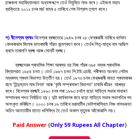
চাৰুকলা মহাবিদ্যালয়ত অধ্যক্ষৰূপে তেওঁ নিযুক্তি লাভ কৰে। এইজনা মহান
ব্যক্তিয়ে ২০১২ চনৰ মাৰ্চ মাহৰ ৫ তাৰিখে শেষ নিশ্বাস ত্যাগ কৰে।
গ) বীনেশ্বৰ ব্ৰহ্মঃ
বিনেশ্বৰ ব্ৰক্ষ্মদেৱে ১৯৪৯ চনৰ ২৮ ফেব্ৰুৱাৰী তাৰিখে বৰ্তমান
কোকৰাঝাৰ জিলাৰ ভাতৰমাৰী গাঁৱত জন্মগ্ৰহণ কৰে। তেওঁৰ পিতৃ-মাতৃৰ নাম আছিল
ক্ৰমে তাৰামণি ব্ৰক্ষ্ম আৰু সোনটি ব্ৰক্ষ্ম।
ব্ৰক্ষ্মদেৱৰ প্ৰাথমিক শিক্ষা আৰম্ভ হয় নিজ গাঁৱৰ ৩৬৫ নম্বৰ প্ৰাথমিক
বিদ্যালয়ত ১৯৫৪ চনত। তেওঁ ১৯৬৭ চনত পি.ইউ.এচছি. পৰীক্ষাত অংকত লেটাৰ
নম্বৰসহ প্ৰথম বিভাগত উৰ্ত্তীণ হয়। তেওঁ ১৯৭৩ চনৰ ফেৱ্ৰুৱাৰী মাহত প্ৰথমবাৰৰ
বাবে 'হিন্দুস্তান সাৰ নিগম' আৰু 'কৃষি সম্প্ৰসাৰণ বিভাগত' চাকৰি জীৱন আৰম্ভ
কৰে। বিনেশ্বৰ ব্ৰক্ষ্মই ১৯৯০ চনৰ পৰা ১৯৯৩ চনলৈ বড়ো সাহিত্য সভাৰ সাধাৰণ
সম্পাদকৰ পদত নিৰ্বাচিত হয়। দুটা কাৰ্যকালৰ বাবে বড়ো সাহিত্য সভাৰ সভাপতিৰ পদ
অলংকৃত কৰিছিল। ২০০০ চনৰ ১৯ তাৰিখে গুৱাহাটীৰ ভেটাপাৰাস্থিত নিজ বাসভৱনত
অচিন আততায়ীৰ হাতত গুলিবিদ্ধ হৈ তেওঁ অকাল মৃত্যুক আঁকোৱালি লয়।
Paid Answer
(
Only 59 Rupees All Chapter
)