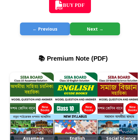
BUY PDF
← Previous
Next →
📚 Premium Note (PDF)
Assamese
English
Social Science