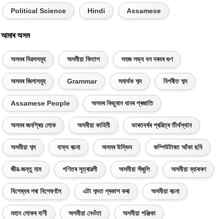
Political Science
Hindi
Assamese
আমাৰ অসম
অসমৰ দিৱসসমূহ
অসমীয়া কিতাপ
সহজ লভ্য বন দৰবৰ গুণ
অসমৰ জিলাসমূহ
Grammar
সমাৰ্থক শব্দ
বিপৰীত শব্দ
Assamese People
অসমৰ কিছুমান ধানৰ প্ৰজাতি
অসমৰ জনপ্ৰিয় লোক
অসমীয়া কাহিনী
ভাৰতবৰ্ষৰ প্ৰৱিত্ৰ তীৰ্থস্থান
অসমীয়া শব্দ
বাক্য ৰচনা
অসমৰ উদ্ভিদ
কম্পিউটাৰত আঁকা ছবি
জীৱ-জন্তু নাম
গণিতৰ সূত্ৰাৱলী
অসমীয়া সঁজুলি
অসমীয়া ব্যাকৰণ
বিশেষ্যৰ পৰা বিশেষণলৈ
এটা শব্দত প্ৰকাশ কৰা
অসমীয়া ৰচনা
মহান লোকৰ বাণী
অসমীয়া নেওঁতা
অসমীয়া পঞ্জিকা