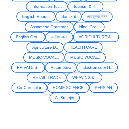
Information Tec..
Tourism & H..
English Reader
Sanskrit
বৈচিত্ৰময় অসম
Assamese Grammar
Hindi Gra..
English Gra..
অসমীয়া ৰচনা
AGRICULTURE &..
Agriculture D..
HEALTH CARE
MUSIC VOCAL..
MUSIC VOCAL..
PRIVATE S..
Automotive
Electronics & H..
RETAIL TRADE
WEAVING &..
Co-Curricular
HOME SCIENCE
PERSIAN
All Subejct