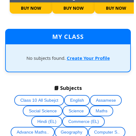
BUY NOW
BUY NOW
BUY NOW
MY CLASS
No subjects found.
Create Your Profile
📘 Subjects
Class 10 All Subejct
English
Assamese
Social Science
Science
Maths
Hindi (EL)
Commerce (EL)
Advance Maths..
Geography
Computer S..