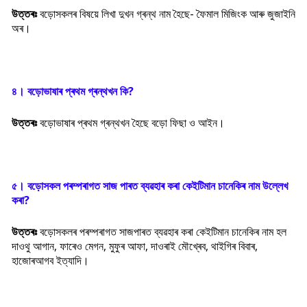
উত্তৰঃ
বড়োসকলৰ বিষয়ে লিখা দুখন গ্ৰন্থ নাম হৈছে- ফৈমাল মিজিংক আৰু জুজাইনি
অৰ।
৪। বড়োভাষাৰ প্ৰথম গ্ৰন্থখন কি
?
উত্তৰঃ
বড়োভাষাৰ প্ৰথম গ্ৰন্থখন হৈছে বড়ো ফিছা ও আইন।
৫। বড়োসকল পৰম্পৰাগত সাজ পাৰত ব্যৱহাৰ কৰা কেইটিমান চানেকিৰ নাম উল্লেখ
কৰা
?
উত্তৰঃ
বড়োসকলৰ পৰম্পৰাগত সাজপাৰত ব্যৱহাৰ কৰা কেইটিমান চানেকিৰ নাম হল
দাওথু আগান, ফাৰেও মেগন, মুফুৰ আফা, দাওৰাই মৌখ্ৰেব, থাইগিৰ বিবাৰ,
হাজোৰআগব ইত্যাদি।