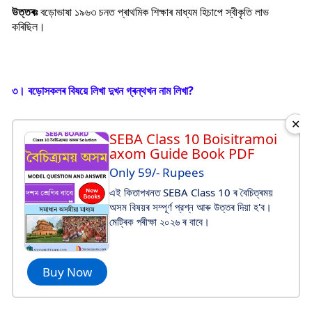
উত্তৰঃ
বড়োভাষা ১৯৬৩ চনত প্ৰাথমিক শিক্ষাৰ মাধ্যম হিচাপে স্বীকৃতি লাভ
কৰিছিল।
৩। বড়োসকলৰ বিষয়ে লিখা দুখন গ্ৰন্থখন নাম লিখা
?
✕
SEBA Class 10 Boisitramoi
axom Guide Book PDF
Only 59/- Rupees
এই কিতাপখনত SEBA Class 10 ৰ বৈচিত্ৰময়
অসম বিষয়ৰ সম্পূর্ণ প্রশ্ন আৰু উত্তৰ দিয়া হ'ব।
মেট্ৰিক পৰীক্ষা ২০২৬ ৰ বাবে।
Buy Now