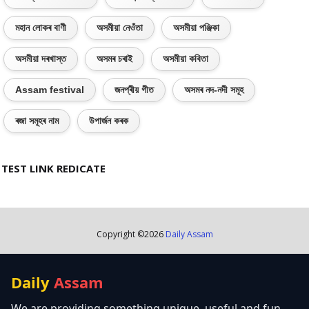
মহান লোকৰ বাণী
অসমীয়া নেওঁতা
অসমীয়া পঞ্জিকা
অসমীয়া দৰখাস্ত
অসমৰ চৰাই
অসমীয়া কবিতা
Assam festival
জনপ্ৰীয় গীত
অসমৰ নদ-নদী সমূহ
ৰজা সমূহৰ নাম
উপাৰ্জন কৰক
TEST LINK REDICATE
Copyright ©
2026
Daily Assam
Daily
Assam
We are providing something unique, useful and fun.