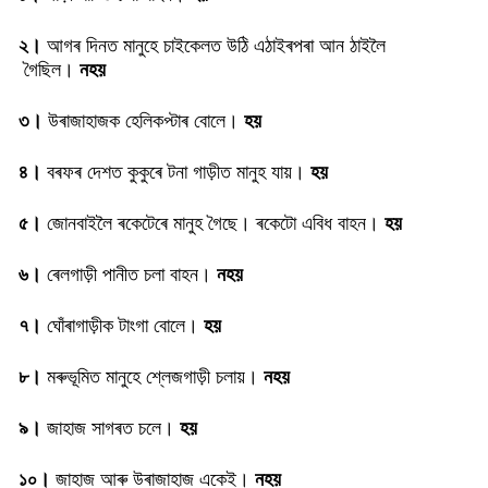
২।
আগৰ দিনত মানুহে চাইকেলত উঠি এঠাইৰপৰা আন ঠাইলৈ
গৈছিল।
নহয়
৩।
উৰাজাহাজক হেলিকপ্টাৰ বোলে।
হয়
৪।
বৰফৰ দেশত কুকুৰে টনা গাড়ীত মানুহ যায়।
হয়
৫।
জোনবাইলৈ ৰকেটেৰে মানুহ গৈছে। ৰকেটো এবিধ বাহন।
হয়
৬।
ৰেলগাড়ী পানীত চলা বাহন।
নহয়
৭।
ঘোঁৰাগাড়ীক টাংগা বোলে।
হয়
৮।
মৰুভূমিত মানুহে শ্লেজগাড়ী চলায়।
নহয়
৯।
জাহাজ সাগৰত চলে।
হয়
১০।
জাহাজ আৰু উৰাজাহাজ একেই।
নহয়