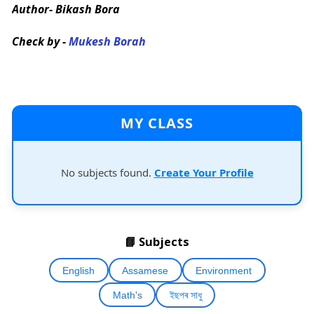
Author- Bikash Bora
Check by -
Mukesh Borah
MY CLASS
No subjects found.
Create Your Profile
📘 Subjects
English
Assamese
Environment
Math's
ইছপৰ সাধু