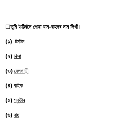
☐
তুমি উঠিবলৈ পোৱা যান-বাহনৰ নাম লিখাঁ।
(১)
টমটম
(২)
ৰিক্সা
(৩)
ৰেলগাড়ী
(৪)
বাইক
(৫)
স্কুটাৰ
(৬)
বাছ