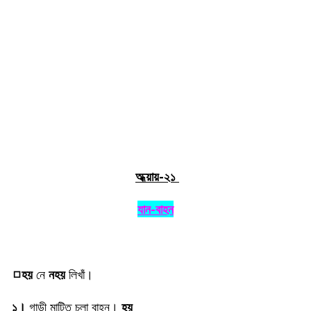
অধ্য়ায়-২১
যান-বাহন
◻হয়
নে
নহয়
লিখাঁ।
১।
গাড়ী মাটিত চলা বাহন।
হয়