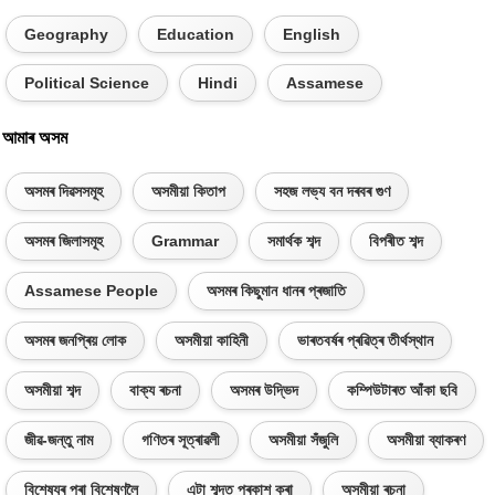
Geography
Education
English
Political Science
Hindi
Assamese
আমাৰ অসম
অসমৰ দিৱসসমূহ
অসমীয়া কিতাপ
সহজ লভ্য বন দৰবৰ গুণ
অসমৰ জিলাসমূহ
Grammar
সমাৰ্থক শব্দ
বিপৰীত শব্দ
Assamese People
অসমৰ কিছুমান ধানৰ প্ৰজাতি
অসমৰ জনপ্ৰিয় লোক
অসমীয়া কাহিনী
ভাৰতবৰ্ষৰ প্ৰৱিত্ৰ তীৰ্থস্থান
অসমীয়া শব্দ
বাক্য ৰচনা
অসমৰ উদ্ভিদ
কম্পিউটাৰত আঁকা ছবি
জীৱ-জন্তু নাম
গণিতৰ সূত্ৰাৱলী
অসমীয়া সঁজুলি
অসমীয়া ব্যাকৰণ
বিশেষ্যৰ পৰা বিশেষণলৈ
এটা শব্দত প্ৰকাশ কৰা
অসমীয়া ৰচনা