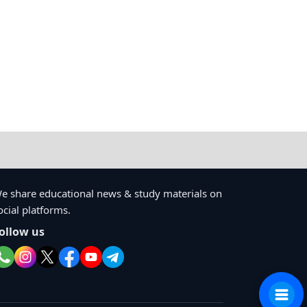
e share educational news & study materials on
ocial platforms.
ollow us