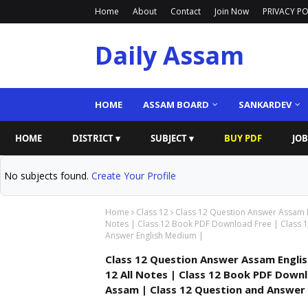
Home
About
Contact
Join Now
PRIVACY PO
Daily Assam
HOME
ASSAM BOARD
SANKARDEV
HOME
DISTRICT ▾
SUBJECT ▾
BUY PDF
JOB
No subjects found.
Create Your Profile
Home
Class 12
Class 12 Question Answer Assam En
Notes | Class 12 Book PDF Download Free | Class 
Answer English Medium |
Class 12 Question Answer Assam English
12 All Notes | Class 12 Book PDF Down
Assam | Class 12 Question and Answer