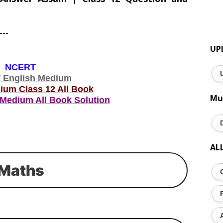
---
UP
NCERT
English Medium
ium Class 12 All Book
Mu
Medium All Book Solution
AL
Maths