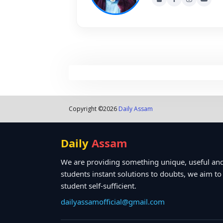
Copyright ©
2026
Daily Assam
Daily
Assam
We are providing something unique, useful and
students instant solutions to doubts, we aim t
student self-sufficient.
dailyassamofficial@gmail.com