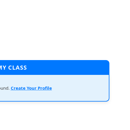
MY CLASS
ound.
Create Your Profile