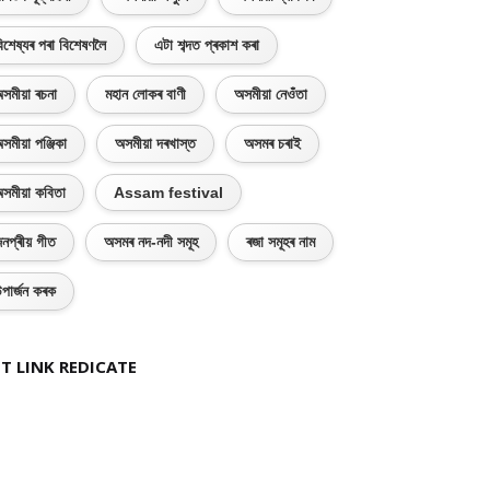
িশেষ্যৰ পৰা বিশেষণলৈ
এটা শব্দত প্ৰকাশ কৰা
সমীয়া ৰচনা
মহান লোকৰ বাণী
অসমীয়া নেওঁতা
সমীয়া পঞ্জিকা
অসমীয়া দৰখাস্ত
অসমৰ চৰাই
সমীয়া কবিতা
Assam festival
নপ্ৰীয় গীত
অসমৰ নদ-নদী সমূহ
ৰজা সমূহৰ নাম
পাৰ্জন কৰক
T LINK REDICATE