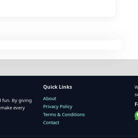
Quick Links
W
s
About
 fun. By giving
F
Privacy Policy
o make every
Terms & Conditions
Contact