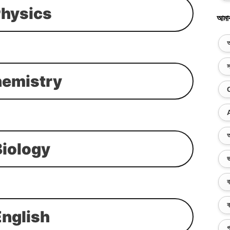
hysics
আমা
অ
স
emistry
অ
Biology
ভ
ব
ক
English
গ