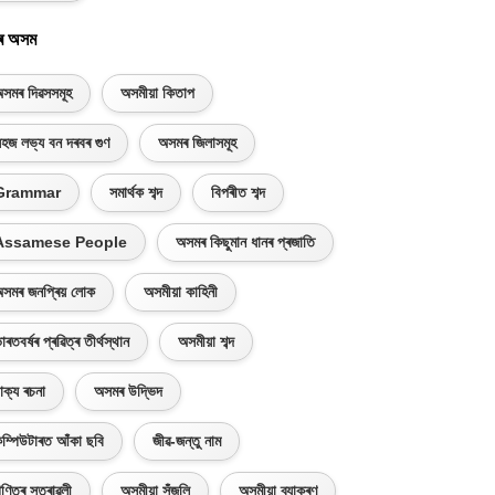
ৰ অসম
সমৰ দিৱসসমূহ
অসমীয়া কিতাপ
হজ লভ্য বন দৰবৰ গুণ
অসমৰ জিলাসমূহ
Grammar
সমাৰ্থক শব্দ
বিপৰীত শব্দ
Assamese People
অসমৰ কিছুমান ধানৰ প্ৰজাতি
সমৰ জনপ্ৰিয় লোক
অসমীয়া কাহিনী
াৰতবৰ্ষৰ প্ৰৱিত্ৰ তীৰ্থস্থান
অসমীয়া শব্দ
াক্য ৰচনা
অসমৰ উদ্ভিদ
ম্পিউটাৰত আঁকা ছবি
জীৱ-জন্তু নাম
ণিতৰ সূত্ৰাৱলী
অসমীয়া সঁজুলি
অসমীয়া ব্যাকৰণ