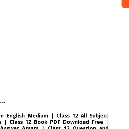
---
m English Medium | Class 12 All Subject
es | Class 12 Book PDF Download Free |
Answer Assam | Class 12 Question and