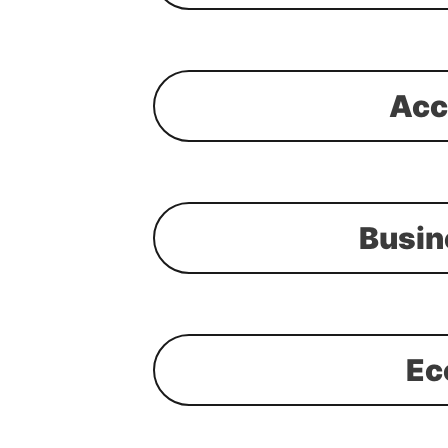
Acc
Busin
Ec