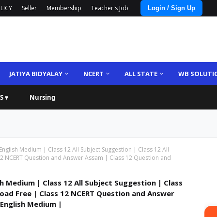
LICY
Seller
Membership
Teacher's Job
Login / Sign Up
JATIYA BIDYALAY
NCERT
ALL STATE
WB SOLUTI
S ▾
Nursing
glish Medium | Class 12 All Subject Suggestion | Class 12 All
12 NCERT Question and Answer Assam | Class 12 Question and
 Medium | Class 12 All Subject Suggestion | Class
load Free | Class 12 NCERT Question and Answer
 English Medium |