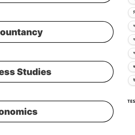
ব
অ
ountancy
অ
অ
জ
ess Studies
উ
TES
onomics