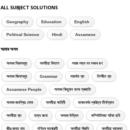
ALL SUBJECT SOLUTIONS
Geography
Education
English
Political Science
Hindi
Assamese
আমাৰ অসম
অসমৰ দিৱসসমূহ
অসমীয়া কিতাপ
সহজ লভ্য বন দৰবৰ গুণ
অসমৰ জিলাসমূহ
Grammar
সমাৰ্থক শব্দ
বিপৰীত শব্দ
Assamese People
অসমৰ কিছুমান ধানৰ প্ৰজাতি
অসমৰ জনপ্ৰিয় লোক
অসমীয়া কাহিনী
ভাৰতবৰ্ষৰ প্ৰৱিত্ৰ তীৰ্থস্থান
অসমীয়া শব্দ
বাক্য ৰচনা
অসমৰ উদ্ভিদ
কম্পিউটাৰত আঁকা ছবি
জীৱ-জন্তু নাম
গণিতৰ সূত্ৰাৱলী
অসমীয়া সঁজুলি
অসমীয়া ব্যাকৰণ