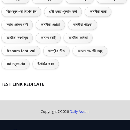
বিশেষ্যৰ পৰা বিশেষণলৈ
এটা শব্দত প্ৰকাশ কৰা
অসমীয়া ৰচনা
মহান লোকৰ বাণী
অসমীয়া নেওঁতা
অসমীয়া পঞ্জিকা
অসমীয়া দৰখাস্ত
অসমৰ চৰাই
অসমীয়া কবিতা
Assam festival
জনপ্ৰীয় গীত
অসমৰ নদ-নদী সমূহ
ৰজা সমূহৰ নাম
উপাৰ্জন কৰক
TEST LINK REDICATE
Copyright ©
2026
Daily Assam