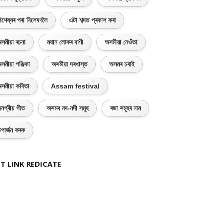
িশেষ্যৰ পৰা বিশেষণলৈ
এটা শব্দত প্ৰকাশ কৰা
সমীয়া ৰচনা
মহান লোকৰ বাণী
অসমীয়া নেওঁতা
সমীয়া পঞ্জিকা
অসমীয়া দৰখাস্ত
অসমৰ চৰাই
সমীয়া কবিতা
Assam festival
নপ্ৰীয় গীত
অসমৰ নদ-নদী সমূহ
ৰজা সমূহৰ নাম
পাৰ্জন কৰক
T LINK REDICATE