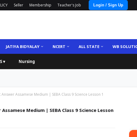
LICY
Seller
Membership
Teacher's Job
Login / Sign Up
JATIYA BIDYALAY
NCERT
ALL STATE
WB SOLUTI
S ▾
Nursing
rt Answer Assamese Medium | SEBA Class 9 Science Lesson 1
r Assamese Medium | SEBA Class 9 Science Lesson