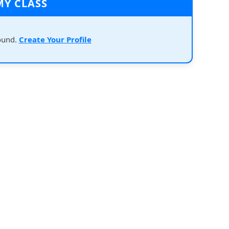
MY CLASS
ound.
Create Your Profile