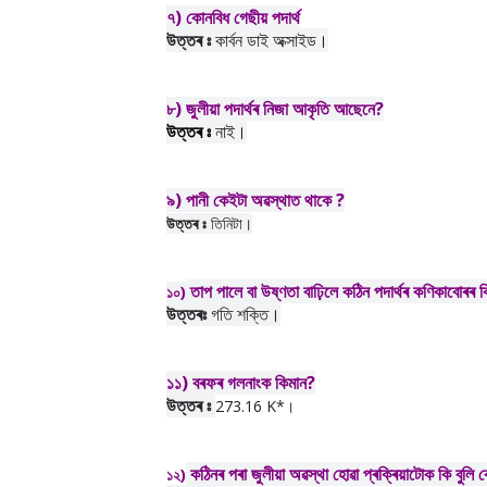
৭)
কোনবিধ গেছীয় পদাৰ্থ
উত্তৰ ঃ
কাৰ্বন ডাই অক্সাইড।
৮)
জুলীয়া পদাৰ্থৰ নিজা আকৃতি আছেনে?
উত্তৰ ঃ
নাই।
৯) পানী কেইটা অৱস্থাত থাকে ?
উত্তৰ ঃ
তিনিটা।
তাপ পালে বা উষ্ণতা বাঢ়িলে কঠিন পদাৰ্থৰ কণিকাবোৰৰ কি
১০)
উত্তৰঃ
গতি শক্তি।
১১)
বৰফৰ গলনাংক কিমান?
উত্তৰ ঃ
273.16 K*।
কঠিনৰ পৰা জুলীয়া অৱস্থা হোৱা প্ৰক্ৰিয়াটোক কি বুলি 
১২)