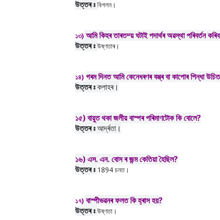
উত্তৰ ঃ
বিগলন।
আমি কিহৰ তাৰতম্য় ঘটাই পদাৰ্থৰ অৱস্থা পৰিবৰ্তন কৰি
১৩)
উত্তৰ ঃ
উষ্ণতাৰ।
গৰম দিনত আমি কেনেধৰণৰ বস্ত্ৰ বা কাপোৰ পিন্ধা উচি
১৪)
উত্তৰ ঃ
কপাহৰ।
১৫)
বায়ুত থকা জলীয় বাস্পৰ পৰিমাণটোক কি বোলে?
উত্তৰ ঃ
আৰ্দ্ৰতা।
১৬)
এস. এন. বোস ৰ জন্ম কেতিয়া হৈছিল?
উত্তৰ ঃ
1894 চনত।
বাস্পীভৱনৰ ফলত কি হ্ৰাস হয়?
১৭)
উত্তৰ ঃ
উ
ষ্ণতা।