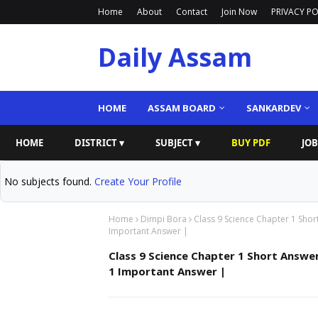
Home
About
Contact
Join Now
PRIVACY PO
Daily Assam
HOME
ASSAM BOARD
SANKARDEV
HOME
DISTRICT ▾
SUBJECT ▾
BUY PDF
JOB
No subjects found.
Create Your Profile
Home
Dimpi Bora
Class 9 Science Chapter 1 Sho
Important Answer |
Class 9 Science Chapter 1 Short Answe
1 Important Answer |