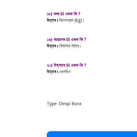
১৮) ভৰৰ SI একক কি ?
উত্তৰ ঃ
কিলোগ্ৰাম (kg)।
১৯) আয়তনৰ SI একক কি ?
উত্তৰ ঃ
কিউবিক মিটাৰ।
২০)
উ
ষ্ণতাৰ SI একক কি ?
উত্তৰ ঃ
কেলভিন
Type: Dimpi Bora