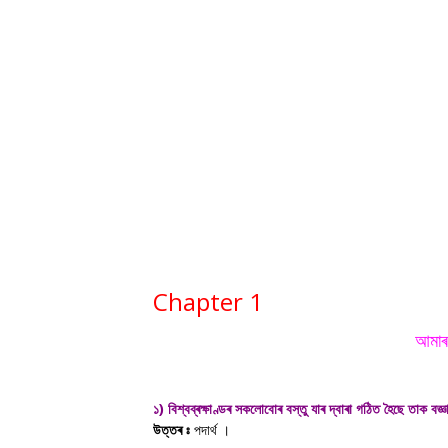
Chapter 1
আমাৰ 
১) বিশ্বব্ৰক্ষাণ্ডৰ সকলোবোৰ বস্তু যাৰ দ্বাৰা গঠিত হৈছে তাক বজ
উত্তৰ ঃ
পদাৰ্থ ।