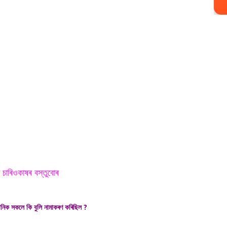
চাৰিওকাষৰ বস্তুবোৰ
্ঞানিক সকলে কি বুলি নামাকৰণ কৰিছিল ?