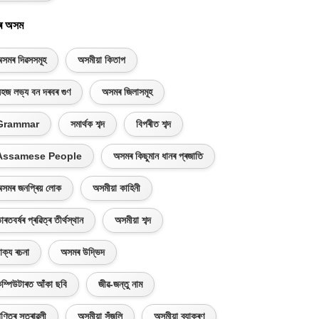
ৰ অসম
সমৰ দিৱসসমূহ
অসমীয়া কিতাপ
হজ লভ্য বন দৰবৰ গুণ
অসমৰ জিলাসমূহ
Grammar
সমাৰ্থক শব্দ
বিপৰীত শব্দ
Assamese People
অসমৰ কিছুমান ধানৰ প্ৰজাতি
সমৰ জনপ্ৰিয় লোক
অসমীয়া কাহিনী
াৰতবৰ্ষৰ প্ৰৱিত্ৰ তীৰ্থস্থান
অসমীয়া শব্দ
াক্য ৰচনা
অসমৰ উদ্ভিদ
ম্পিউটাৰত আঁকা ছবি
জীৱ-জন্তু নাম
ণিতৰ সূত্ৰাৱলী
অসমীয়া সঁজুলি
অসমীয়া ব্যাকৰণ