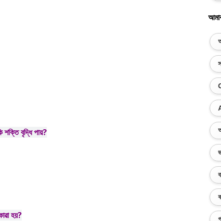
আমা
অ
স
অ
 শক্তি বৃদ্ধি পায়?
ভ
ব
ক
কোৱা হয়?
গ