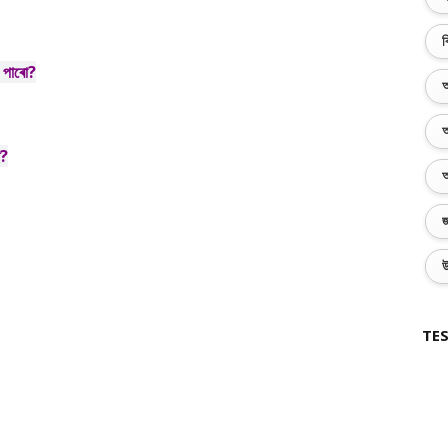
ব
ব পাৰো?
অ
অ
ত?
অ
জ
উ
TES