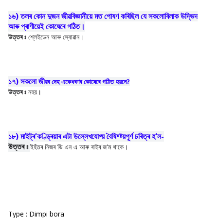
১৬) তলৰ কোন দুজন জীৱবিজ্ঞানীয়ে মত পোষণ কৰিছিল যে সকলোবিলাক উদ্ভিদ
আৰু প্ৰাণীয়েই কোষেৰে গঠিত।
উত্তৰ ঃ
শ্লেইডেন আৰু স্বোৱান।
১৭) সকলো জী
ৱৰ দেহ একেধৰণৰ কোষেৰে গঠিত হয়নে?
উত্তৰ ঃ
নহয়।
১৮) মাইট্ৰ'কণ্ড্ৰিয়াৰ এটা উল্লেখযোগ্য় বৈষিষ্ট্য়পূৰ্ণ চৰিত্ৰ হ'ল-
উত্তৰ ঃ
ইহঁতৰ নিজৰ ডি এন এ আৰু ৰাইব'জ'ম থাকে।
Type : Dimpi bora