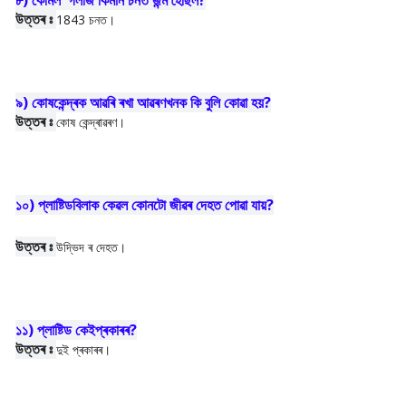
৮) কেমিল' গলজি কিমান চনত জন্ম হৈছিল?
উত্তৰ ঃ
1843 চনত।
৯) কোষকেন্দ্ৰক আৱৰি ৰখা আৱৰণখনক কি বুলি কোৱা হয়?
উত্তৰ ঃ
কোষ কেন্দ্ৰাৱৰণ।
১০) প্লাষ্টিডবিলাক কে
ৱল কোনটো জীৱৰ দেহত পোৱা যায়?
উত্তৰ ঃ
উদ্ভিদ ৰ দেহত।
১১) প্লাষ্টিড কেইপ্ৰকাৰৰ?
উত্তৰ ঃ
দুই প্ৰকাৰৰ।