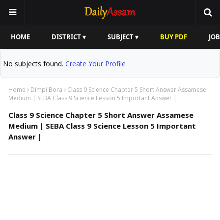
HOME
DISTRICT ▾
SUBJECT ▾
BUY PDF
JOB
No subjects found.
Create Your Profile
Home
Dimpi Bora
Class 9 Science Chapter 5 Short Answer Assamese
Medium | SEBA Class 9 Science Lesson 5 Important Answer |
Class 9 Science Chapter 5 Short Answer Assamese
Medium | SEBA Class 9 Science Lesson 5 Important
Answer |