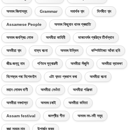
অসমৰ জিলাসমূহ
Grammar
সমাৰ্থক শব্দ
বিপৰীত শব্দ
Assamese People
অসমৰ কিছুমান ধানৰ প্ৰজাতি
অসমৰ জনপ্ৰিয় লোক
অসমীয়া কাহিনী
ভাৰতবৰ্ষৰ প্ৰৱিত্ৰ তীৰ্থস্থান
অসমীয়া শব্দ
বাক্য ৰচনা
অসমৰ উদ্ভিদ
কম্পিউটাৰত আঁকা ছবি
জীৱ-জন্তু নাম
গণিতৰ সূত্ৰাৱলী
অসমীয়া সঁজুলি
অসমীয়া ব্যাকৰণ
বিশেষ্যৰ পৰা বিশেষণলৈ
এটা শব্দত প্ৰকাশ কৰা
অসমীয়া ৰচনা
মহান লোকৰ বাণী
অসমীয়া নেওঁতা
অসমীয়া পঞ্জিকা
অসমীয়া দৰখাস্ত
অসমৰ চৰাই
অসমীয়া কবিতা
Assam festival
জনপ্ৰীয় গীত
অসমৰ নদ-নদী সমূহ
ৰজা সমূহৰ নাম
উপাৰ্জন কৰক