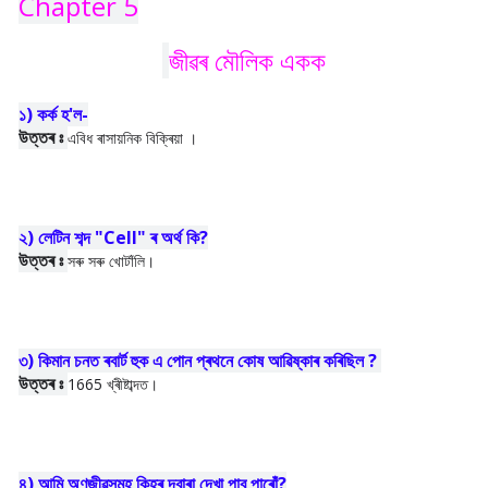
Chapter 5
জীৱৰ মৌলিক একক
১) কৰ্ক হ'ল-
উত্তৰ ঃ
এবিধ ৰাসায়নিক বিক্ৰিয়া ।
২) লেটিন শব্দ "Cell" ৰ অৰ্থ কি?
উত্তৰ ঃ
সৰু সৰু খোটাঁলি।
৩) কিমান চনত ৰবাৰ্ট হুক এ পোন প্ৰথনে কোষ আৱিষ্কাৰ কৰিছিল ?
উত্তৰ ঃ
1665 খ্ৰীষ্টাব্দত।
৪) আমি অণুজীৱসমূহ কিহৰ দ্বাৰা দেখা পাব পাৰোঁ?