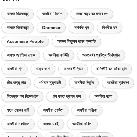
অসমৰ দিৱসসমূহ
অসমীয়া কিতাপ
সহজ লভ্য বন দৰবৰ গুণ
অসমৰ জিলাসমূহ
Grammar
সমাৰ্থক শব্দ
বিপৰীত শব্দ
Assamese People
অসমৰ কিছুমান ধানৰ প্ৰজাতি
অসমৰ জনপ্ৰিয় লোক
অসমীয়া কাহিনী
ভাৰতবৰ্ষৰ প্ৰৱিত্ৰ তীৰ্থস্থান
অসমীয়া শব্দ
বাক্য ৰচনা
অসমৰ উদ্ভিদ
কম্পিউটাৰত আঁকা ছবি
জীৱ-জন্তু নাম
গণিতৰ সূত্ৰাৱলী
অসমীয়া সঁজুলি
অসমীয়া ব্যাকৰণ
বিশেষ্যৰ পৰা বিশেষণলৈ
এটা শব্দত প্ৰকাশ কৰা
অসমীয়া ৰচনা
মহান লোকৰ বাণী
অসমীয়া নেওঁতা
অসমীয়া পঞ্জিকা
অসমীয়া দৰখাস্ত
অসমৰ চৰাই
অসমীয়া কবিতা