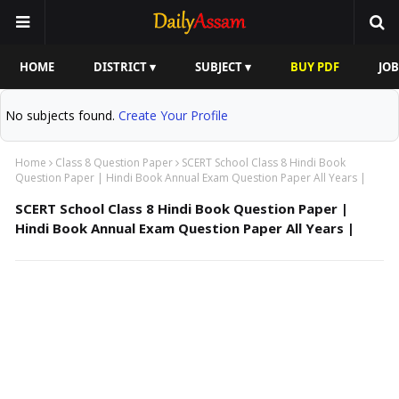
HOME
DISTRICT ▾
SUBJECT ▾
BUY PDF
JOB
No subjects found.
Create Your Profile
Home
Class 8 Question Paper
SCERT School Class 8 Hindi Book
Question Paper | Hindi Book Annual Exam Question Paper All Years |
SCERT School Class 8 Hindi Book Question Paper |
Hindi Book Annual Exam Question Paper All Years |