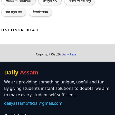
Assam festival
জনপ্ৰীয় গীত
অসমৰ নদ-নদী সমূহ
ৰজা সমূহৰ নাম
উপাৰ্জন কৰক
TEST LINK REDICATE
Copyright ©
2026
Daily Assam
Daily
Assam
We are providing something unique, useful and fun.
By giving students instant solutions to doubts, we aim
to make every student self-sufficient.
dailyassamofficial@gmail.com