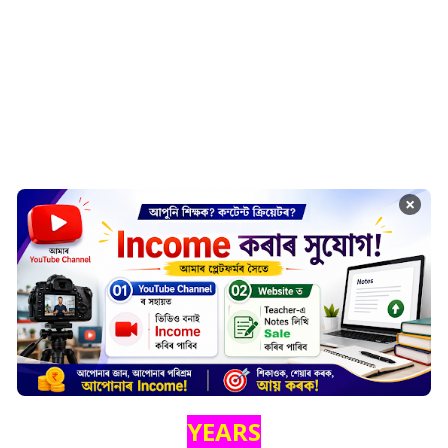
×
YEARS