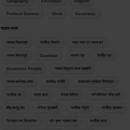
Geography
Education
English
Political Science
Hindi
Assamese
আমাৰ অসম
অসমৰ দিৱসসমূহ
অসমীয়া কিতাপ
সহজ লভ্য বন দৰবৰ গুণ
অসমৰ জিলাসমূহ
Grammar
সমাৰ্থক শব্দ
বিপৰীত শব্দ
Assamese People
অসমৰ কিছুমান ধানৰ প্ৰজাতি
অসমৰ জনপ্ৰিয় লোক
অসমীয়া কাহিনী
ভাৰতবৰ্ষৰ প্ৰৱিত্ৰ তীৰ্থস্থান
অসমীয়া শব্দ
বাক্য ৰচনা
অসমৰ উদ্ভিদ
কম্পিউটাৰত আঁকা ছবি
জীৱ-জন্তু নাম
গণিতৰ সূত্ৰাৱলী
অসমীয়া সঁজুলি
অসমীয়া ব্যাকৰণ
বিশেষ্যৰ পৰা বিশেষণলৈ
এটা শব্দত প্ৰকাশ কৰা
অসমীয়া ৰচনা