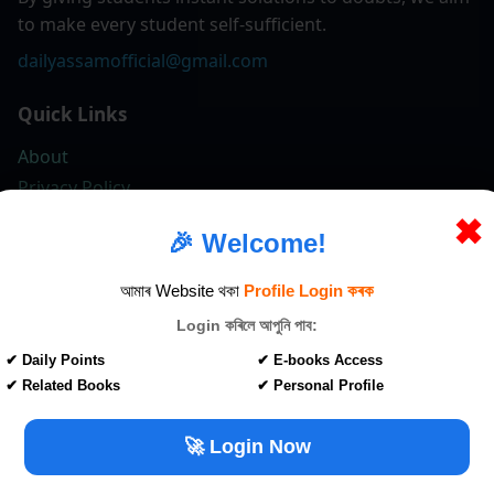
to make every student self-sufficient.
dailyassamofficial@gmail.com
Quick Links
About
Privacy Policy
Terms & Conditions
✖
🎉 Welcome!
Contact
আমাৰ Website থকা
Profile Login কৰক
We share educational news & study materials on social
Login কৰিলে আপুনি পাব:
platforms.
✔ Daily Points
✔ E-books Access
Follow us
✔ Related Books
✔ Personal Profile
🚀 Login Now
© 2017-2026 All Rights Reserved – dailyassam.com