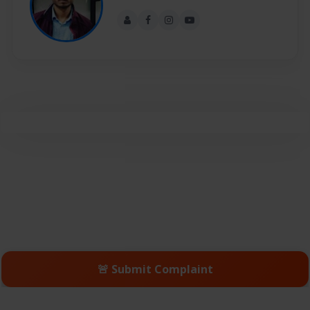
🚨 Submit Complaint