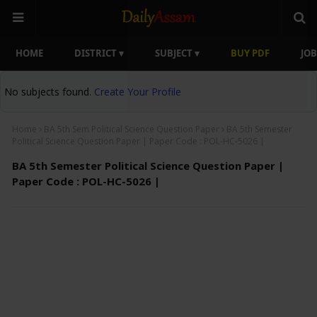
HOME
DISTRICT ▾
SUBJECT ▾
BUY PDF
JOB
No subjects found.
Create Your Profile
Home
BA 5th Sem Political Science Question Paper
BA 5th Semester
Political Science Question Paper | Paper Code : POL-HC-5026 |
BA 5th Semester Political Science Question Paper |
Paper Code : POL-HC-5026 |