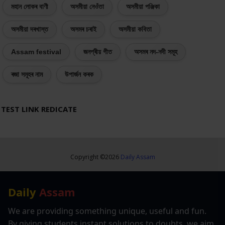
মহান লোকৰ বাণী
অসমীয়া নেওঁতা
অসমীয়া পঞ্জিকা
অসমীয়া দৰখাস্ত
অসমৰ চৰাই
অসমীয়া কবিতা
Assam festival
জনপ্ৰীয় গীত
অসমৰ নদ-নদী সমূহ
ৰজা সমূহৰ নাম
উপাৰ্জন কৰক
TEST LINK REDICATE
Copyright ©
2026
Daily Assam
Daily
Assam
We are providing something unique, useful and fun.
By giving students instant solutions to doubts, we aim