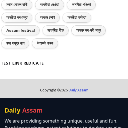
মহান লোকৰ বাণী
অসমীয়া নেওঁতা
অসমীয়া পঞ্জিকা
অসমীয়া দৰখাস্ত
অসমৰ চৰাই
অসমীয়া কবিতা
Assam festival
জনপ্ৰীয় গীত
অসমৰ নদ-নদী সমূহ
ৰজা সমূহৰ নাম
উপাৰ্জন কৰক
TEST LINK REDICATE
Copyright ©
2026
Daily Assam
Daily
Assam
We are providing something unique, useful and fun.
By giving students instant solutions to doubts, we aim