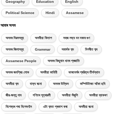
Geography
Education
English
Political Science
Hindi
Assamese
আমাৰ অসম
অসমৰ দিৱসসমূহ
অসমীয়া কিতাপ
সহজ লভ্য বন দৰবৰ গুণ
অসমৰ জিলাসমূহ
Grammar
সমাৰ্থক শব্দ
বিপৰীত শব্দ
Assamese People
অসমৰ কিছুমান ধানৰ প্ৰজাতি
অসমৰ জনপ্ৰিয় লোক
অসমীয়া কাহিনী
ভাৰতবৰ্ষৰ প্ৰৱিত্ৰ তীৰ্থস্থান
অসমীয়া শব্দ
বাক্য ৰচনা
অসমৰ উদ্ভিদ
কম্পিউটাৰত আঁকা ছবি
জীৱ-জন্তু নাম
গণিতৰ সূত্ৰাৱলী
অসমীয়া সঁজুলি
অসমীয়া ব্যাকৰণ
বিশেষ্যৰ পৰা বিশেষণলৈ
এটা শব্দত প্ৰকাশ কৰা
অসমীয়া ৰচনা