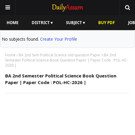
HOME
DISTRICT ▾
SUBJECT ▾
BUY PDF
JOB
No subjects found.
Create Your Profile
Home
BA 2nd Sem Political Science old question Paper
BA 2nd
Semester Political Science Book Question Paper | Paper Code : POL-HC-
2026 |
BA 2nd Semester Political Science Book Question
Paper | Paper Code : POL-HC-2026 |