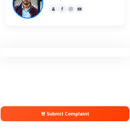
🚨 Submit Complaint