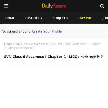
HOME
DISTRICT ▾
SUBJECT ▾
BUY PDF
JOB
No subjects found.
Create Your Profile
Home
SVN Class 6 Assamese MCQs
SVN Class 6 Assamese। Chapter
2। MCQs লংকাৰ সম্বাদ কি ?
SVN Class 6 Assamese। Chapter 2। MCQs লংকাৰ সম্বাদ কি ?