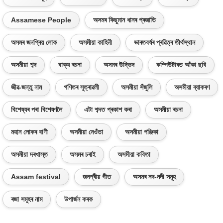
Assamese People
অসমৰ কিছুমান ধানৰ প্ৰজাতি
অসমৰ জনপ্ৰিয় লোক
অসমীয়া কাহিনী
ভাৰতবৰ্ষৰ প্ৰৱিত্ৰ তীৰ্থস্থান
অসমীয়া শব্দ
বাক্য ৰচনা
অসমৰ উদ্ভিদ
কম্পিউটাৰত আঁকা ছবি
জীৱ-জন্তু নাম
গণিতৰ সূত্ৰাৱলী
অসমীয়া সঁজুলি
অসমীয়া ব্যাকৰণ
বিশেষ্যৰ পৰা বিশেষণলৈ
এটা শব্দত প্ৰকাশ কৰা
অসমীয়া ৰচনা
মহান লোকৰ বাণী
অসমীয়া নেওঁতা
অসমীয়া পঞ্জিকা
অসমীয়া দৰখাস্ত
অসমৰ চৰাই
অসমীয়া কবিতা
Assam festival
জনপ্ৰীয় গীত
অসমৰ নদ-নদী সমূহ
ৰজা সমূহৰ নাম
উপাৰ্জন কৰক