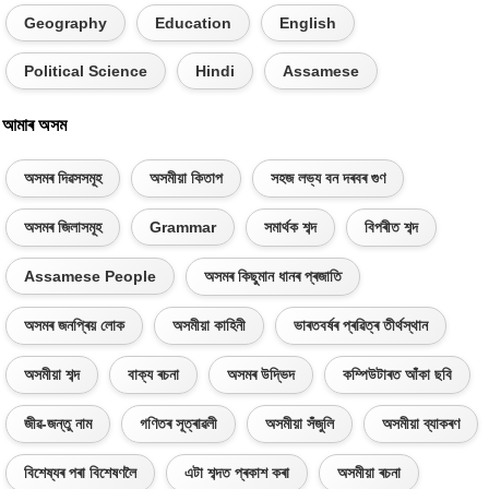
Geography
Education
English
Political Science
Hindi
Assamese
আমাৰ অসম
অসমৰ দিৱসসমূহ
অসমীয়া কিতাপ
সহজ লভ্য বন দৰবৰ গুণ
অসমৰ জিলাসমূহ
Grammar
সমাৰ্থক শব্দ
বিপৰীত শব্দ
Assamese People
অসমৰ কিছুমান ধানৰ প্ৰজাতি
অসমৰ জনপ্ৰিয় লোক
অসমীয়া কাহিনী
ভাৰতবৰ্ষৰ প্ৰৱিত্ৰ তীৰ্থস্থান
অসমীয়া শব্দ
বাক্য ৰচনা
অসমৰ উদ্ভিদ
কম্পিউটাৰত আঁকা ছবি
জীৱ-জন্তু নাম
গণিতৰ সূত্ৰাৱলী
অসমীয়া সঁজুলি
অসমীয়া ব্যাকৰণ
বিশেষ্যৰ পৰা বিশেষণলৈ
এটা শব্দত প্ৰকাশ কৰা
অসমীয়া ৰচনা