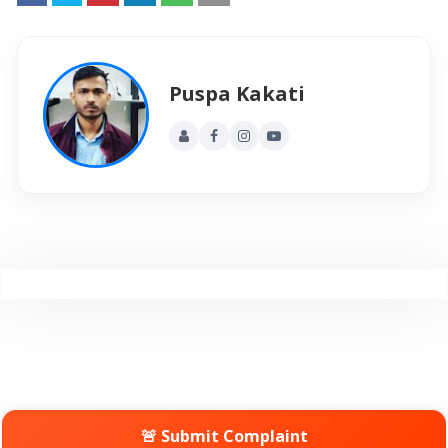
Puspa Kakati
🚨 Submit Complaint