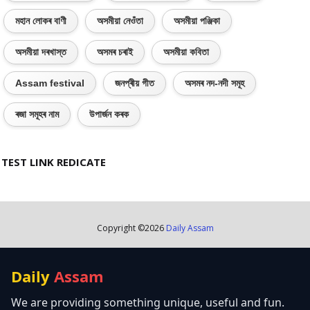
মহান লোকৰ বাণী
অসমীয়া নেওঁতা
অসমীয়া পঞ্জিকা
অসমীয়া দৰখাস্ত
অসমৰ চৰাই
অসমীয়া কবিতা
Assam festival
জনপ্ৰীয় গীত
অসমৰ নদ-নদী সমূহ
ৰজা সমূহৰ নাম
উপাৰ্জন কৰক
TEST LINK REDICATE
Copyright ©
2026
Daily Assam
Daily
Assam
We are providing something unique, useful and fun.