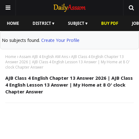
HOME
DISTRICT ▾
SUBJECT ▾
BUY PDF
JOB
No subjects found.
Create Your Profile
Home
Assam AJB 4 English AM Ans
AJB Class 4 English Chapter 13
Answer 2026 | AJB Class 4 English Lesson 13 Answer | My Home at 8 O'
clock Chapter Answer
AJB Class 4 English Chapter 13 Answer 2026 | AJB Class
4 English Lesson 13 Answer | My Home at 8 O' clock
Chapter Answer