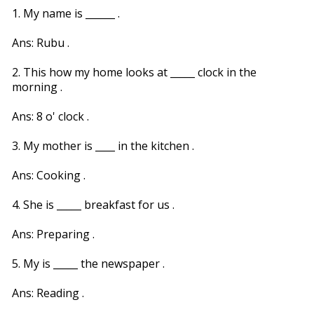
1. My name is ______ .
Ans: Rubu .
2. This how my home looks at _____ clock in the
morning .
Ans: 8 o' clock .
3. My mother is ____ in the kitchen .
Ans: Cooking .
4. She is _____ breakfast for us .
Ans: Preparing .
5. My is _____ the newspaper .
Ans: Reading .