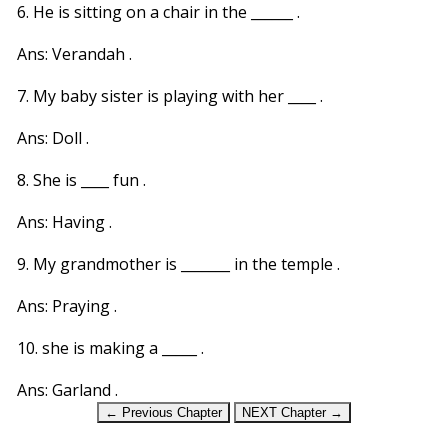
6. He is sitting on a chair in the ______ .
Ans: Verandah .
7. My baby sister is playing with her ____ .
Ans: Doll .
8. She is ____ fun .
Ans: Having .
9. My grandmother is _______ in the temple .
Ans: Praying .
10. she is making a _____ .
Ans: Garland .
← Previous Chapter
NEXT Chapter →