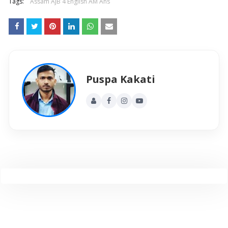
Tags:
Assam AJB 4 English AM Ans
Puspa Kakati