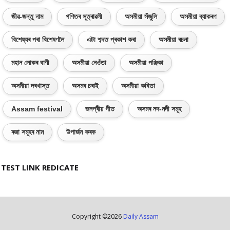
জীৱ-জন্তু নাম
গণিতৰ সূত্ৰাৱলী
অসমীয়া সঁজুলি
অসমীয়া ব্যাকৰণ
বিশেষ্যৰ পৰা বিশেষণলৈ
এটা শব্দত প্ৰকাশ কৰা
অসমীয়া ৰচনা
মহান লোকৰ বাণী
অসমীয়া নেওঁতা
অসমীয়া পঞ্জিকা
অসমীয়া দৰখাস্ত
অসমৰ চৰাই
অসমীয়া কবিতা
Assam festival
জনপ্ৰীয় গীত
অসমৰ নদ-নদী সমূহ
ৰজা সমূহৰ নাম
উপাৰ্জন কৰক
TEST LINK REDICATE
Copyright ©
2026
Daily Assam