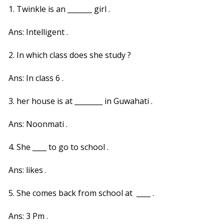
1. Twinkle is an _______ girl .
Ans: Intelligent .
2. In which class does she study ?
Ans: In class 6 .
3. her house is at ________ in Guwahati .
Ans: Noonmati .
4. She ____ to go to school .
Ans: likes .
5. She comes back from school at ____ .
Ans: 3 Pm .