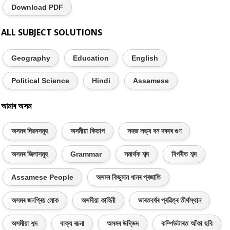
Download PDF
ALL SUBJECT SOLUTIONS
Geography
Education
English
Political Science
Hindi
Assamese
আমাৰ অসম
অসমৰ দিৱসসমূহ
অসমীয়া কিতাপ
সহজ লভ্য বন দৰবৰ গুণ
অসমৰ জিলাসমূহ
Grammar
সমাৰ্থক শব্দ
বিপৰীত শব্দ
Assamese People
অসমৰ কিছুমান ধানৰ প্ৰজাতি
অসমৰ জনপ্ৰিয় লোক
অসমীয়া কাহিনী
ভাৰতবৰ্ষৰ প্ৰৱিত্ৰ তীৰ্থস্থান
অসমীয়া শব্দ
বাক্য ৰচনা
অসমৰ উদ্ভিদ
কম্পিউটাৰত আঁকা ছবি