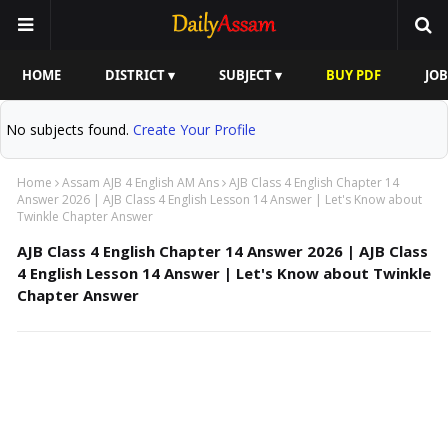
HOME
DISTRICT ▾
SUBJECT ▾
BUY PDF
JOB
No subjects found.
Create Your Profile
Home
Assam AJB 4 English AM Ans
AJB Class 4 English Chapter 14
Answer 2026 | AJB Class 4 English Lesson 14 Answer | Let's Know about
Twinkle Chapter Answer
AJB Class 4 English Chapter 14 Answer 2026 | AJB Class
4 English Lesson 14 Answer | Let's Know about Twinkle
Chapter Answer