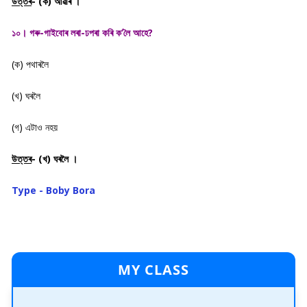
উত্তৰ
- (ক) আৱৰি ।
১০। গৰু-গাইবোৰ লৰা-ঢপৰা কৰি ক’লৈ আহে?
(ক) পথাৰলৈ
(খ) ঘৰলৈ
(গ) এটাও নহয়
উত্তৰ
- (খ) ঘৰলৈ ।
Type - Boby Bora
MY CLASS