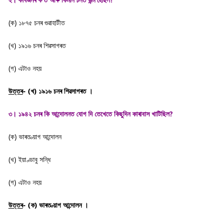
(ক) ১৮৭৫ চনৰ গুৱাহাটীত
(খ) ১৯১৬ চনৰ শিৱসাগৰত
(গ) এটাও নহয়
উত্তৰ
- (খ) ১৯১৬ চনৰ শিৱসাগৰত ।
৩। ১৯৪২ চনৰ কি আন্দোলনত যোগ দি তেখেতে কিছুদিন কাৰাবাস খাটিছিল?
(ক) ভাৰত ত্য়াগ আন্দোলন
(খ) ইয়াণ্ডাবু সন্ধি
(গ) এটাও নহয়
উত্তৰ
- (ক) ভাৰত ত্য়াগ আন্দোলন ।