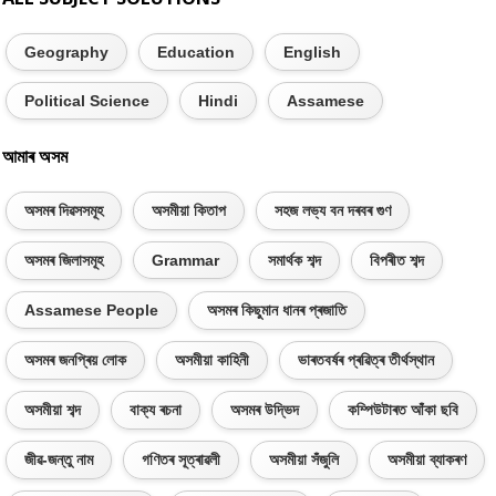
Geography
Education
English
Political Science
Hindi
Assamese
আমাৰ অসম
অসমৰ দিৱসসমূহ
অসমীয়া কিতাপ
সহজ লভ্য বন দৰবৰ গুণ
অসমৰ জিলাসমূহ
Grammar
সমাৰ্থক শব্দ
বিপৰীত শব্দ
Assamese People
অসমৰ কিছুমান ধানৰ প্ৰজাতি
অসমৰ জনপ্ৰিয় লোক
অসমীয়া কাহিনী
ভাৰতবৰ্ষৰ প্ৰৱিত্ৰ তীৰ্থস্থান
অসমীয়া শব্দ
বাক্য ৰচনা
অসমৰ উদ্ভিদ
কম্পিউটাৰত আঁকা ছবি
জীৱ-জন্তু নাম
গণিতৰ সূত্ৰাৱলী
অসমীয়া সঁজুলি
অসমীয়া ব্যাকৰণ