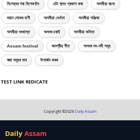
বিশেষ্যৰ পৰা বিশেষণলৈ
এটা শব্দত প্ৰকাশ কৰা
অসমীয়া ৰচনা
মহান লোকৰ বাণী
অসমীয়া নেওঁতা
অসমীয়া পঞ্জিকা
অসমীয়া দৰখাস্ত
অসমৰ চৰাই
অসমীয়া কবিতা
Assam festival
জনপ্ৰীয় গীত
অসমৰ নদ-নদী সমূহ
ৰজা সমূহৰ নাম
উপাৰ্জন কৰক
TEST LINK REDICATE
Copyright ©
2026
Daily Assam
Daily
Assam