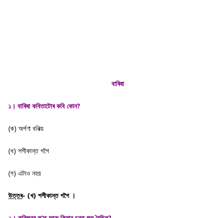
বাৰিষা
১। বাৰিষা কবিতাটোৰ কবি কোন?
(ক) অৰ্পণা বণিক্য়
(খ) শশীকান্ত গগৈ
(গ) এটাও নহয়
উত্তৰ
- (খ) শশীকান্ত গগৈ ।
২। কবিজনৰ ক’ত আৰু কিমান চনত জন্ম হৈছিল?