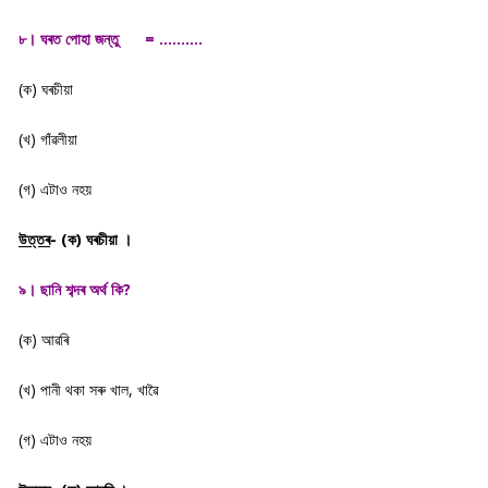
৮। ঘৰত পোহা জন্তু = ……….
(ক) ঘৰচীয়া
(খ) গাঁৱলীয়া
(গ) এটাও নহয়
উত্তৰ
- (ক) ঘৰচীয়া ।
৯। ছানি শব্দৰ অৰ্থ কি?
(ক) আৱৰি
(খ) পানী থকা সৰু খাল, খাৱৈ
(গ) এটাও নহয়