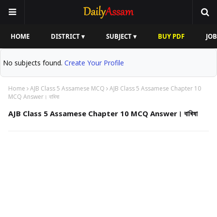
HOME
DISTRICT ▾
SUBJECT ▾
BUY PDF
JOB
No subjects found.
Create Your Profile
Home
AJB Class 5 Assamese MCQ
AJB Class 5 Assamese Chapter 10
MCQ Answer। বাৰিষা
AJB Class 5 Assamese Chapter 10 MCQ Answer। বাৰিষা