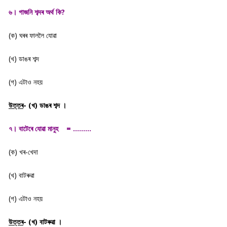
৬। গাজনি শব্দৰ অৰ্থ কি?
(ক) ঘৰৰ ফাললৈ যোৱা
(খ) ডাঙৰ শব্দ
(গ) এটাও নহয়
উত্তৰ
- (খ) ডাঙৰ শব্দ ।
৭। বাটেৰে যোৱা মানুহ = ………
(ক) খৰ-খেদা
(খ) বাটৰুৱা
(গ) এটাও নহয়
উত্তৰ
- (খ) বাটৰুৱা ।