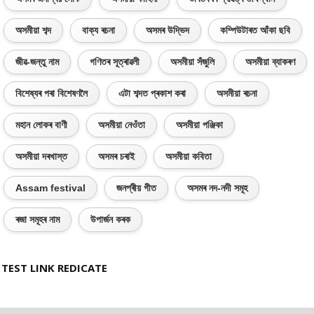
অসমীয়া শব্দ
বাক্য ৰচনা
অসমৰ উদ্ভিদ
কম্পিউটাৰত আঁকা ছবি
জীৱ-জন্তু নাম
গণিতৰ সূত্ৰাৱলী
অসমীয়া সঁজুলি
অসমীয়া ব্যাকৰণ
বিশেষ্যৰ পৰা বিশেষণলৈ
এটা শব্দত প্ৰকাশ কৰা
অসমীয়া ৰচনা
মহান লোকৰ বাণী
অসমীয়া নেওঁতা
অসমীয়া পঞ্জিকা
অসমীয়া দৰখাস্ত
অসমৰ চৰাই
অসমীয়া কবিতা
Assam festival
জনপ্ৰীয় গীত
অসমৰ নদ-নদী সমূহ
ৰজা সমূহৰ নাম
উপাৰ্জন কৰক
TEST LINK REDICATE