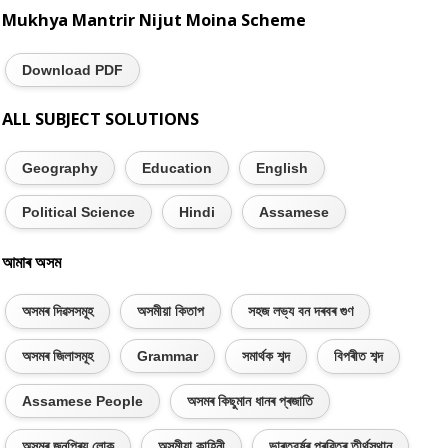
Mukhya Mantrir Nijut Moina Scheme
Download PDF
ALL SUBJECT SOLUTIONS
Geography
Education
English
Political Science
Hindi
Assamese
আমাৰ অসম
অসমৰ দিৱসসমূহ
অসমীয়া কিতাপ
সহজ লভ্য বন দৰবৰ গুণ
অসমৰ জিলাসমূহ
Grammar
সমাৰ্থক শব্দ
বিপৰীত শব্দ
Assamese People
অসমৰ কিছুমান ধানৰ প্ৰজাতি
অসমৰ জনপ্ৰিয় লোক
অসমীয়া কাহিনী
ভাৰতবৰ্ষৰ প্ৰৱিত্ৰ তীৰ্থস্থান