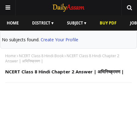
HOME
DISTRICT ▾
SUBJECT ▾
BUY PDF
JOB
No subjects found.
Create Your Profile
Home
NCERT Class 8 Hindi Book
NCERT Class 8 Hindi Chapter 2
Answer | अभिनिष्क्रमण |
NCERT Class 8 Hindi Chapter 2 Answer | अभिनिष्क्रमण |