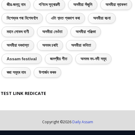
জীৱ-জন্তু নাম
গণিতৰ সূত্ৰাৱলী
অসমীয়া সঁজুলি
অসমীয়া ব্যাকৰণ
বিশেষ্যৰ পৰা বিশেষণলৈ
এটা শব্দত প্ৰকাশ কৰা
অসমীয়া ৰচনা
মহান লোকৰ বাণী
অসমীয়া নেওঁতা
অসমীয়া পঞ্জিকা
অসমীয়া দৰখাস্ত
অসমৰ চৰাই
অসমীয়া কবিতা
Assam festival
জনপ্ৰীয় গীত
অসমৰ নদ-নদী সমূহ
ৰজা সমূহৰ নাম
উপাৰ্জন কৰক
TEST LINK REDICATE
Copyright ©
2026
Daily Assam