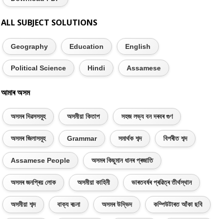
ALL SUBJECT SOLUTIONS
Geography
Education
English
Political Science
Hindi
Assamese
আমাৰ অসম
অসমৰ দিৱসসমূহ
অসমীয়া কিতাপ
সহজ লভ্য বন দৰবৰ গুণ
অসমৰ জিলাসমূহ
Grammar
সমাৰ্থক শব্দ
বিপৰীত শব্দ
Assamese People
অসমৰ কিছুমান ধানৰ প্ৰজাতি
অসমৰ জনপ্ৰিয় লোক
অসমীয়া কাহিনী
ভাৰতবৰ্ষৰ প্ৰৱিত্ৰ তীৰ্থস্থান
অসমীয়া শব্দ
বাক্য ৰচনা
অসমৰ উদ্ভিদ
কম্পিউটাৰত আঁকা ছবি