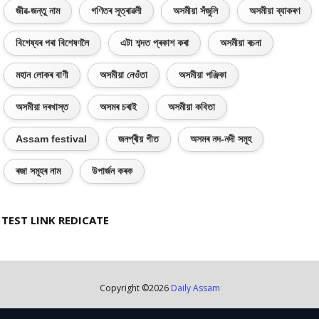
জীৱ-জন্তু নাম
গণিতৰ সূত্ৰাৱলী
অসমীয়া সঁজুলি
অসমীয়া ব্যাকৰণ
বিশেষ্যৰ পৰা বিশেষণলৈ
এটা শব্দত প্ৰকাশ কৰা
অসমীয়া ৰচনা
মহান লোকৰ বাণী
অসমীয়া নেওঁতা
অসমীয়া পঞ্জিকা
অসমীয়া দৰখাস্ত
অসমৰ চৰাই
অসমীয়া কবিতা
Assam festival
জনপ্ৰীয় গীত
অসমৰ নদ-নদী সমূহ
ৰজা সমূহৰ নাম
উপাৰ্জন কৰক
TEST LINK REDICATE
Copyright ©
2026
Daily Assam