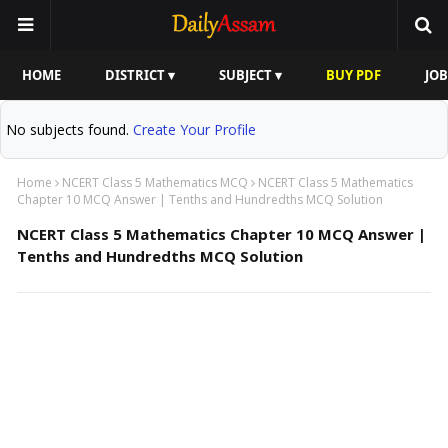
HOME
DISTRICT ▾
SUBJECT ▾
BUY PDF
JOB
No subjects found.
Create Your Profile
Home
NCERT Class 5 Mathematics MCQ
NCERT Class 5 Mathematics
Chapter 10 MCQ Answer | Tenths and Hundredths MCQ Solution
NCERT Class 5 Mathematics Chapter 10 MCQ Answer |
Tenths and Hundredths MCQ Solution