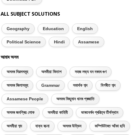
ALL SUBJECT SOLUTIONS
Geography
Education
English
Political Science
Hindi
Assamese
আমাৰ অসম
অসমৰ দিৱসসমূহ
অসমীয়া কিতাপ
সহজ লভ্য বন দৰবৰ গুণ
অসমৰ জিলাসমূহ
Grammar
সমাৰ্থক শব্দ
বিপৰীত শব্দ
Assamese People
অসমৰ কিছুমান ধানৰ প্ৰজাতি
অসমৰ জনপ্ৰিয় লোক
অসমীয়া কাহিনী
ভাৰতবৰ্ষৰ প্ৰৱিত্ৰ তীৰ্থস্থান
অসমীয়া শব্দ
বাক্য ৰচনা
অসমৰ উদ্ভিদ
কম্পিউটাৰত আঁকা ছবি