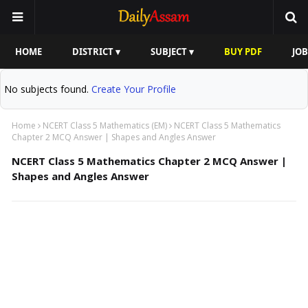
HOME
DISTRICT ▾
SUBJECT ▾
BUY PDF
JOB
No subjects found.
Create Your Profile
Home
NCERT Class 5 Mathematics (EM)
NCERT Class 5 Mathematics
Chapter 2 MCQ Answer | Shapes and Angles Answer
NCERT Class 5 Mathematics Chapter 2 MCQ Answer |
Shapes and Angles Answer