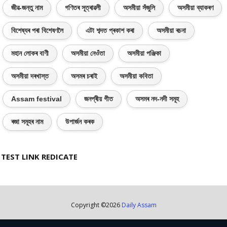
জীৱ-জন্তু নাম
গণিতৰ সূত্ৰাৱলী
অসমীয়া সঁজুলি
অসমীয়া ব্যাকৰণ
বিশেষ্যৰ পৰা বিশেষণলৈ
এটা শব্দত প্ৰকাশ কৰা
অসমীয়া ৰচনা
মহান লোকৰ বাণী
অসমীয়া নেওঁতা
অসমীয়া পঞ্জিকা
অসমীয়া দৰখাস্ত
অসমৰ চৰাই
অসমীয়া কবিতা
Assam festival
জনপ্ৰীয় গীত
অসমৰ নদ-নদী সমূহ
ৰজা সমূহৰ নাম
উপাৰ্জন কৰক
TEST LINK REDICATE
Copyright ©
2026
Daily Assam