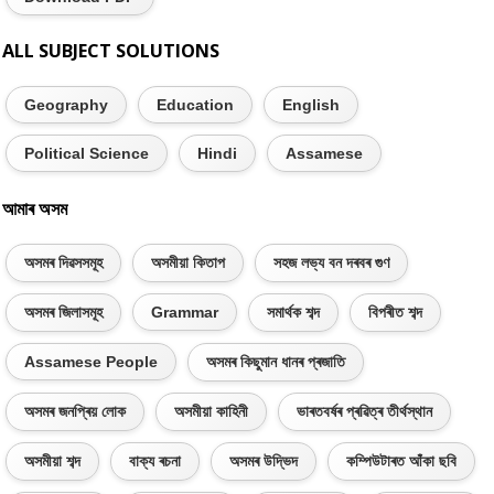
ALL SUBJECT SOLUTIONS
Geography
Education
English
Political Science
Hindi
Assamese
আমাৰ অসম
অসমৰ দিৱসসমূহ
অসমীয়া কিতাপ
সহজ লভ্য বন দৰবৰ গুণ
অসমৰ জিলাসমূহ
Grammar
সমাৰ্থক শব্দ
বিপৰীত শব্দ
Assamese People
অসমৰ কিছুমান ধানৰ প্ৰজাতি
অসমৰ জনপ্ৰিয় লোক
অসমীয়া কাহিনী
ভাৰতবৰ্ষৰ প্ৰৱিত্ৰ তীৰ্থস্থান
অসমীয়া শব্দ
বাক্য ৰচনা
অসমৰ উদ্ভিদ
কম্পিউটাৰত আঁকা ছবি